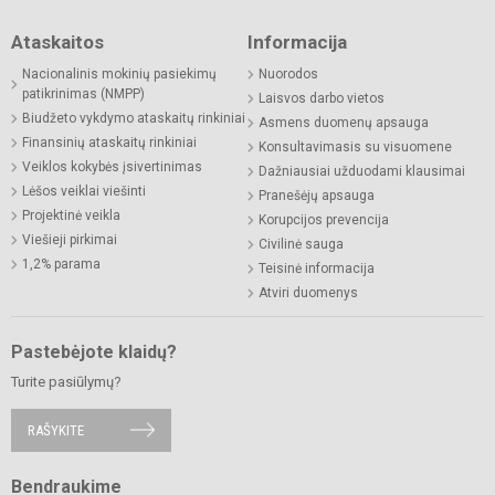
Ataskaitos
Informacija
Nacionalinis mokinių pasiekimų
Nuorodos
patikrinimas (NMPP)
Laisvos darbo vietos
Biudžeto vykdymo ataskaitų rinkiniai
Asmens duomenų apsauga
Finansinių ataskaitų rinkiniai
Konsultavimasis su visuomene
Veiklos kokybės įsivertinimas
Dažniausiai užduodami klausimai
Lėšos veiklai viešinti
Pranešėjų apsauga
Projektinė veikla
Korupcijos prevencija
Viešieji pirkimai
Civilinė sauga
1,2% parama
Teisinė informacija
Atviri duomenys
Pastebėjote klaidų?
Turite pasiūlymų?
RAŠYKITE
Bendraukime