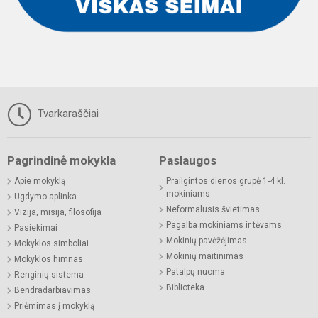
Tvarkaraščiai
Pagrindinė mokykla
Paslaugos
Apie mokyklą
Prailgintos dienos grupė 1-4 kl.
mokiniams
Ugdymo aplinka
Neformalusis švietimas
Vizija, misija, filosofija
Pagalba mokiniams ir tėvams
Pasiekimai
Mokinių pavėžėjimas
Mokyklos simboliai
Mokinių maitinimas
Mokyklos himnas
Patalpų nuoma
Renginių sistema
Biblioteka
Bendradarbiavimas
Priėmimas į mokyklą