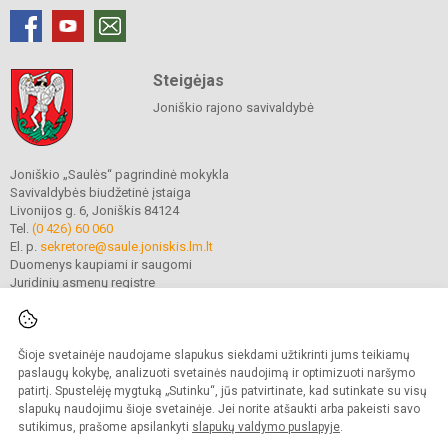
Steigėjas
Joniškio rajono savivaldybė
Joniškio „Saulės“ pagrindinė mokykla
Savivaldybės biudžetinė įstaiga
Livonijos g. 6, Joniškis 84124
Tel.
(0 426) 60 060
El. p.
sekretore@saule.joniskis.lm.lt
Duomenys kaupiami ir saugomi
Juridinių asmenų registre
Įmonės kodas 190565192
Šioje svetainėje naudojame slapukus siekdami užtikrinti jums teikiamų
© 2023. Joniškio „Saulės“ pagrindinė mokykla. Visos teisės saugomos.
paslaugų kokybę, analizuoti svetainės naudojimą ir optimizuoti naršymo
Kopijuoti turinį be raštiško įstaigos administracijos sutikimo griežtai draudžiama.
patirtį. Spustelėję mygtuką „Sutinku“, jūs patvirtinate, kad sutinkate su visų
slapukų naudojimu šioje svetainėje. Jei norite atšaukti arba pakeisti savo
Versija neįgaliesiems
Slapukų politika
sutikimus, prašome apsilankyti
slapukų valdymo puslapyje
.