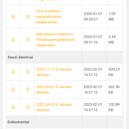
DUC maitinimo
2026-01-07
7.05
perspektyviniai
09:30:37
MB
valgiaraščiai.
Nemokamo maitinimo
2026-01-07
3.44
Plikiškių perspektyvinis
09:31:16
MB
valgiaraštis
Sausi daviniai
2022-11-17 d. sausas
2023-02-01
309.24
davinys
16:37:12
KB
2022-09-01 d. sausas
2023-02-01
662.96
davinys
16:37:12
KB
2022-04-29 d. sausas
2023-02-01
102.89
davinys
16:37:12
KB
Dokumentai