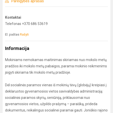
Pareigybės aprašas
Kontaktai
Telefonas +370 686 53619
El. paštas
Rašyti
Informacija
Mokiniams nemokamas maitinimas skiriamas nuo mokslo metų
pradžios iki mokslo metų pabaigos, parama mokinio reikmenims
įsigyti skiriama tik mokslo metų pradžioje.
Dėl socialinės paramos vienas iš mokinių tėvų (globėjų) kreipiasi į
deklaruotos gyvenamosios vietos savivaldybės administraciją:
socialinės paramos skyrių, seniūniją, priklausomai nuo
gyvenamosios vietos, užpildo prašymą – paraišką, prideda
dokumentus, reikalingus socialinei paramai gauti. Joniškio rajono