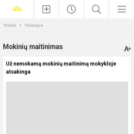
Paieška
Men
Titulinis
Paslaugos
Mokinių maitinimas
Už nemokamą mokinių maitinimą mokykloje
atsakinga