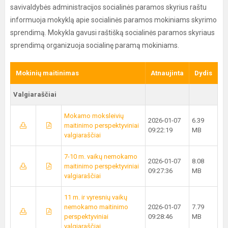
savivaldybės administracijos socialinės paramos skyrius raštu
informuoja mokyklą apie socialinės paramos mokiniams skyrimo
sprendimą. Mokykla gavusi raštišką socialinės paramos skyriaus
sprendimą organizuoja socialinę paramą mokiniams.
Mokinių maitinimas
Atnaujinta
Dydis
Valgiaraščiai
Mokamo moksleivių
2026-01-07
6.39
maitinimo perspektyviniai
09:22:19
MB
valgiaraščiai
7-10 m. vaikų nemokamo
2026-01-07
8.08
maitinimo perspektyviniai
09:27:36
MB
valgiaraščiai
11 m. ir vyresnių vaikų
nemokamo maitinimo
2026-01-07
7.79
perspektyviniai
09:28:46
MB
valgiaraščiai