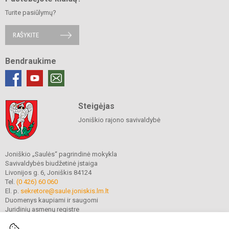
Turite pasiūlymų?
RAŠYKITE
Bendraukime
Steigėjas
Joniškio rajono savivaldybė
Joniškio „Saulės“ pagrindinė mokykla
Savivaldybės biudžetinė įstaiga
Livonijos g. 6, Joniškis 84124
Tel.
(0 426) 60 060
El. p.
sekretore@saule.joniskis.lm.lt
Duomenys kaupiami ir saugomi
Juridinių asmenų registre
Įmonės kodas 190565192