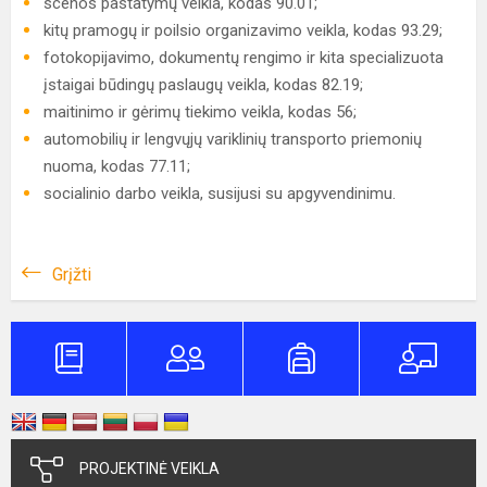
scenos pastatymų veikla, kodas 90.01;
kitų pramogų ir poilsio organizavimo veikla, kodas 93.29;
fotokopijavimo, dokumentų rengimo ir kita specializuota
įstaigai būdingų paslaugų veikla, kodas 82.19;
maitinimo ir gėrimų tiekimo veikla, kodas 56;
automobilių ir lengvųjų variklinių transporto priemonių
nuoma, kodas 77.11;
socialinio darbo veikla, susijusi su apgyvendinimu.
Grįžti
PROJEKTINĖ VEIKLA