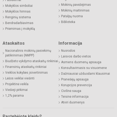
Pasiekimai
Mokinių pavėžėjimas
Mokyklos simboliai
Mokinių maitinimas
Mokyklos himnas
Patalpų nuoma
Renginių sistema
Biblioteka
Bendradarbiavimas
Priėmimas į mokyklą
Ataskaitos
Informacija
Nacionalinis mokinių pasiekimų
Nuorodos
patikrinimas (NMPP)
Laisvos darbo vietos
Biudžeto vykdymo ataskaitų rinkiniai
Asmens duomenų apsauga
Finansinių ataskaitų rinkiniai
Konsultavimasis su visuomene
Veiklos kokybės įsivertinimas
Dažniausiai užduodami klausimai
Lėšos veiklai viešinti
Pranešėjų apsauga
Projektinė veikla
Korupcijos prevencija
Viešieji pirkimai
Civilinė sauga
1,2% parama
Teisinė informacija
Atviri duomenys
Pastebėjote klaidų?