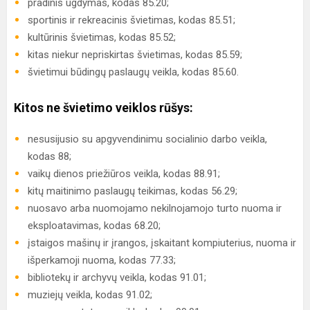
pradinis ugdymas, kodas 85.20;
sportinis ir rekreacinis švietimas, kodas 85.51;
kultūrinis švietimas, kodas 85.52;
kitas niekur nepriskirtas švietimas, kodas 85.59;
švietimui būdingų paslaugų veikla, kodas 85.60.
Kitos ne švietimo veiklos rūšys:
nesusijusio su apgyvendinimu socialinio darbo veikla,
kodas 88;
vaikų dienos priežiūros veikla, kodas 88.91;
kitų maitinimo paslaugų teikimas, kodas 56.29;
nuosavo arba nuomojamo nekilnojamojo turto nuoma ir
eksploatavimas, kodas 68.20;
įstaigos mašinų ir įrangos, įskaitant kompiuterius, nuoma ir
išperkamoji nuoma, kodas 77.33;
bibliotekų ir archyvų veikla, kodas 91.01;
muziejų veikla, kodas 91.02;