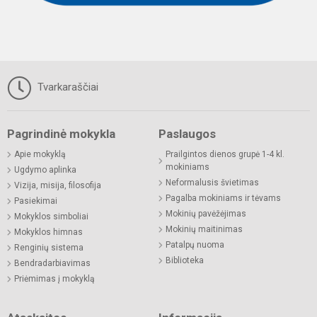
Tvarkaraščiai
Pagrindinė mokykla
Paslaugos
Apie mokyklą
Prailgintos dienos grupė 1-4 kl.
mokiniams
Ugdymo aplinka
Neformalusis švietimas
Vizija, misija, filosofija
Pagalba mokiniams ir tėvams
Pasiekimai
Mokinių pavėžėjimas
Mokyklos simboliai
Mokinių maitinimas
Mokyklos himnas
Patalpų nuoma
Renginių sistema
Biblioteka
Bendradarbiavimas
Priėmimas į mokyklą