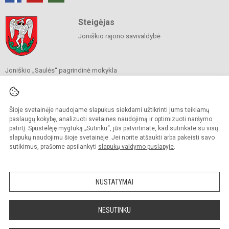
Steigėjas
Joniškio rajono savivaldybė
Joniškio „Saulės“ pagrindinė mokykla
Savivaldybės biudžetinė įstaiga
Livonijos g. 6, Joniškis 84124
Tel.
(0 426) 60 060
El. p.
sekretore@saule.joniskis.lm.lt
Šioje svetainėje naudojame slapukus siekdami užtikrinti jums teikiamų
Duomenys kaupiami ir saugomi
paslaugų kokybę, analizuoti svetainės naudojimą ir optimizuoti naršymo
Juridinių asmenų registre
patirtį. Spustelėję mygtuką „Sutinku“, jūs patvirtinate, kad sutinkate su visų
Įmonės kodas 190565192
slapukų naudojimu šioje svetainėje. Jei norite atšaukti arba pakeisti savo
sutikimus, prašome apsilankyti
slapukų valdymo puslapyje
.
© 2023. Joniškio „Saulės“ pagrindinė mokykla. Visos teisės saugomos.
Kopijuoti turinį be raštiško įstaigos administracijos sutikimo griežtai draudžiama.
NUSTATYMAI
Versija neįgaliesiems
Slapukų politika
NESUTINKU
Mes kuriame mokykloms
SVETAINESMOKYKLOMS.LT