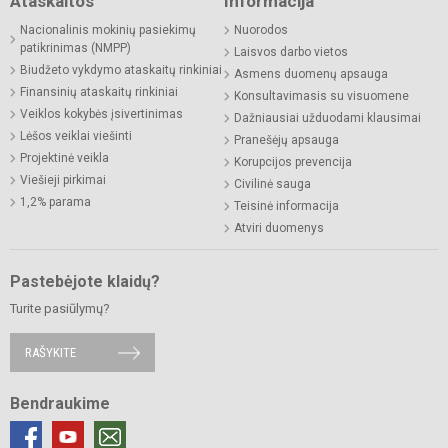
Ataskaitos
Informacija
Nacionalinis mokinių pasiekimų
Nuorodos
patikrinimas (NMPP)
Laisvos darbo vietos
Biudžeto vykdymo ataskaitų rinkiniai
Asmens duomenų apsauga
Finansinių ataskaitų rinkiniai
Konsultavimasis su visuomene
Veiklos kokybės įsivertinimas
Dažniausiai užduodami klausimai
Lėšos veiklai viešinti
Pranešėjų apsauga
Projektinė veikla
Korupcijos prevencija
Viešieji pirkimai
Civilinė sauga
1,2% parama
Teisinė informacija
Atviri duomenys
Pastebėjote klaidų?
Turite pasiūlymų?
RAŠYKITE
Bendraukime