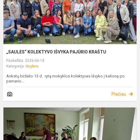
„SAULĖS“ KOLEKTYVO IŠVYKA PAJŪRIO KRAŠTU
Paskelbta: 2026-06-18
Kategorija:
Išvykos
Ankstų birželio 13 d. rytą mokyklos kolektyvas išvyko į kelionę po
pamario...
Plačiau
S