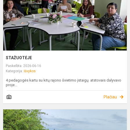
STAŽUOTĖJE
Paskelbta: 2026-06-16
Kategorija:
Išvykos
4 pedagogės kartu su kitų rajono švietimo įstaigų atstovais dalyvavo
proje...
Plačiau
S
(
S