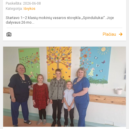
Paskelbta: 2026-06-08
Kategorija:
Išvykos
Startavo 1–2 klasių mokinių vasaros stovykla „Spinduliukai“. Joje
dalyvaus 26 mo...
Plačiau
P