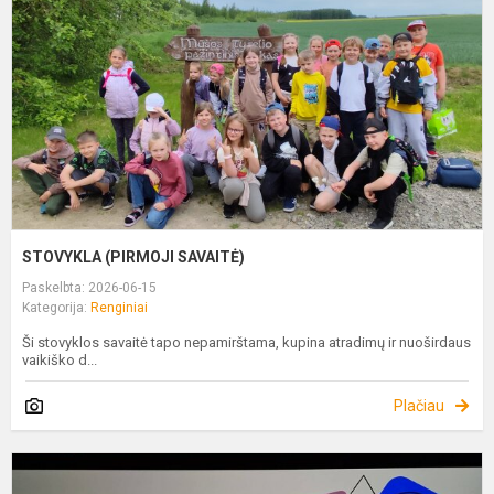
STOVYKLA (PIRMOJI SAVAITĖ)
Paskelbta: 2026-06-15
Kategorija:
Renginiai
Ši stovyklos savaitė tapo nepamirštama, kupina atradimų ir nuoširdaus
vaikiško d...
Plačiau
S
Ž