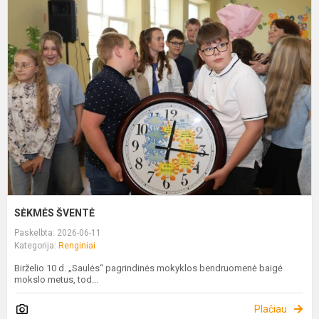
S
Š
SĖKMĖS ŠVENTĖ
Paskelbta: 2026-06-11
Kategorija:
Renginiai
Birželio 10 d. „Saulės“ pagrindinės mokyklos bendruomenė baigė
mokslo metus, tod...
Plačiau