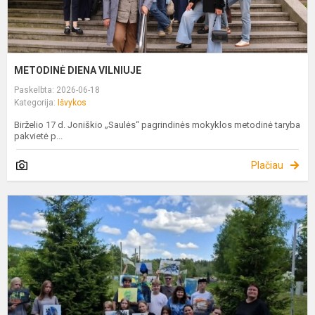
METODINĖ DIENA VILNIUJE
Paskelbta: 2026-06-18
Kategorija:
Išvykos
Birželio 17 d. Joniškio „Saulės“ pagrindinės mokyklos metodinė taryba
pakvietė p...
Plačiau
T
N