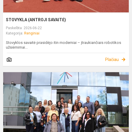
STOVYKLA (ANTROJI SAVAITĖ)
Paskelbta: 2026-06-22
Kategorija:
Renginiai
Stovyklos savaitė prasidėjo itin moderniai – įtraukiančiais robotikos
užsiėmimai...
Plačiau
M
D
V