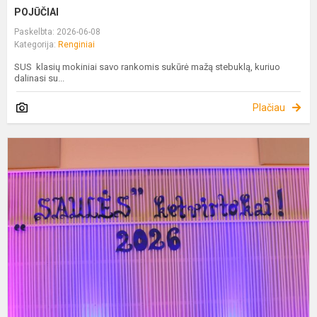
POJŪČIAI
Paskelbta: 2026-06-08
Kategorija:
Renginiai
SUS klasių mokiniai savo rankomis sukūrė mažą stebuklą, kuriuo
dalinasi su...
Plačiau
K
Š
B
S