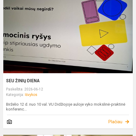
D
SEU ŽINIŲ DIENA
Paskelbta: 2026-06-12
Kategorija:
Išvykos
Birželio 12 d. nuo 10 val. VU Didžiojoje auloje vyko mokslinė-praktinė
konferenc...
Plačiau