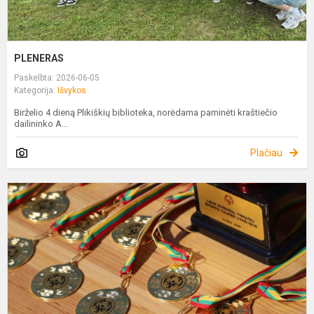
PLENERAS
Paskelbta: 2026-06-05
Kategorija:
Išvykos
Birželio 4 dieną Plikiškių biblioteka, norėdama paminėti kraštiečio
dailininko A...
Plačiau
L
D
T
Č