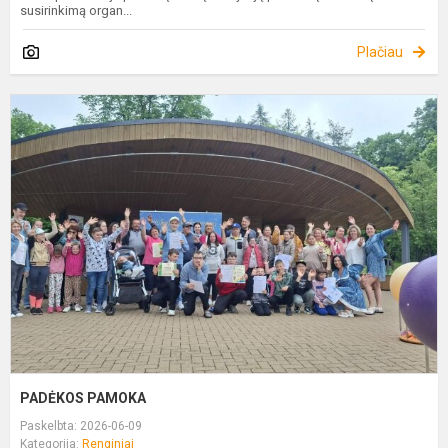
susirinkimą organ...
Plačiau
P
P
PADĖKOS PAMOKA
Paskelbta: 2026-06-09
Kategorija:
Renginiai