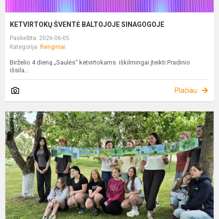
KETVIRTOKŲ ŠVENTĖ BALTOJOJE SINAGOGOJE
Paskelbta: 2026-06-05
Kategorija:
Renginiai
Birželio 4 dieną „Saulės“ ketvirtokams iškilmingai įteikti Pradinio
išsila...
Plačiau
P