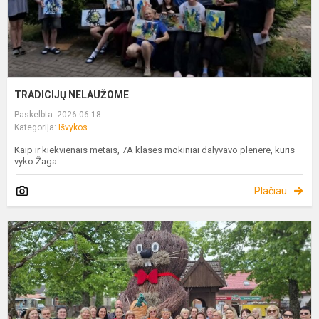
TRADICIJŲ NELAUŽOME
Paskelbta: 2026-06-18
Kategorija:
Išvykos
Kaip ir kiekvienais metais, 7A klasės mokiniai dalyvavo plenere, kuris
vyko Žaga...
Plačiau
„
K
I
P
K