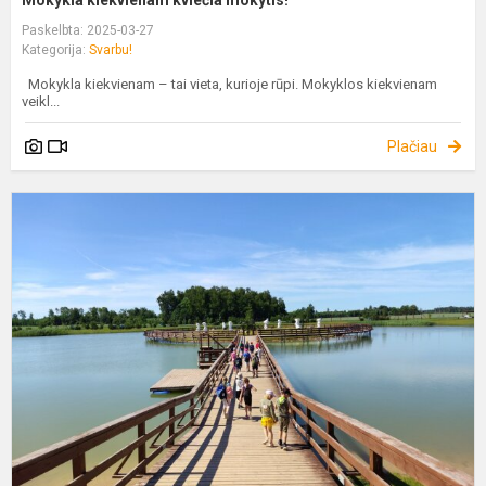
Mokykla kiekvienam kviečia mokytis!
Paskelbta: 2025-03-27
Kategorija:
Svarbu!
Mokykla kiekvienam – tai vieta, kurioje rūpi. Mokyklos kiekvienam
veikl...
Plačiau
S
(
S