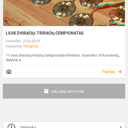
LSOK DVIRAČIŲ-TRIRAČIŲ ČEMPIONATAS
Paskelbta: 2026-06-05
Kategorija:
Renginiai
11-asis dviračių-triračių čempionatas finišavo. Susirinko 10 komandų,
dalyviai a...
Plačiau
NAUJIENŲ ARCHYVAS
Pertrauka