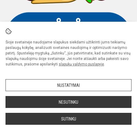
Šioje svetainėje naudojame slapukus siekdami užtikrinti jums teikiamų
paslaugų kokybę, analizuoti svetainės naudojimą ir optimizuoti naršymo
patirtį. Spustelėję mygtuką „Sutinku“, jūs patvirtinate, kad sutinkate su visų
slapukų naudojimu šioje svetainėje. Jei norite atšaukti arba pakeisti savo
sutikimus, prašome apsilankyti
slapukų valdymo puslapyje
.
Partneriai ir draugai
NUSTATYMAI
NESUTINKU
SUTINKU