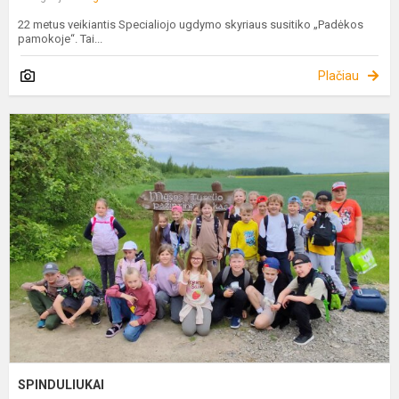
22 metus veikiantis Specialiojo ugdymo skyriaus susitiko „Padėkos
pamokoje“. Tai...
Plačiau
S
SPINDULIUKAI