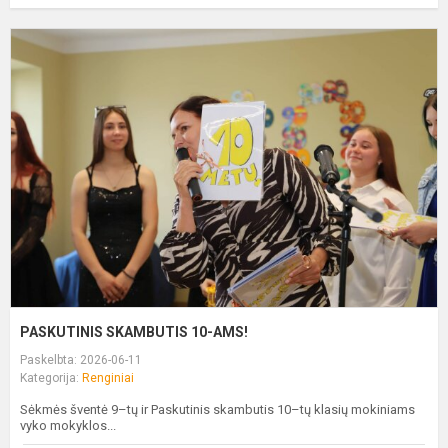
P
S
1
A
PASKUTINIS SKAMBUTIS 10-AMS!
Paskelbta: 2026-06-11
Kategorija:
Renginiai
Sėkmės šventė 9–tų ir Paskutinis skambutis 10–tų klasių mokiniams
vyko mokyklos...