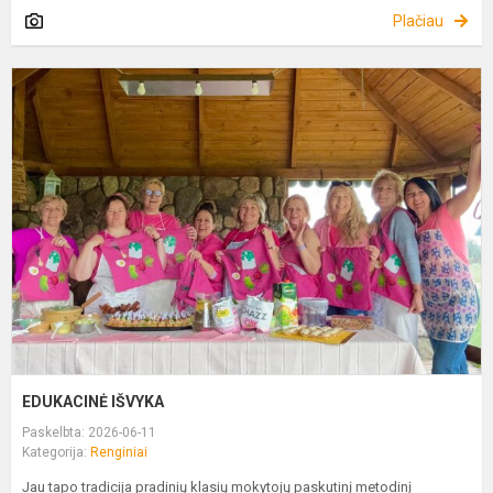
Plačiau
E
I
EDUKACINĖ IŠVYKA
Paskelbta: 2026-06-11
Kategorija:
Renginiai
Jau tapo tradicija pradinių klasių mokytojų paskutinį metodinį