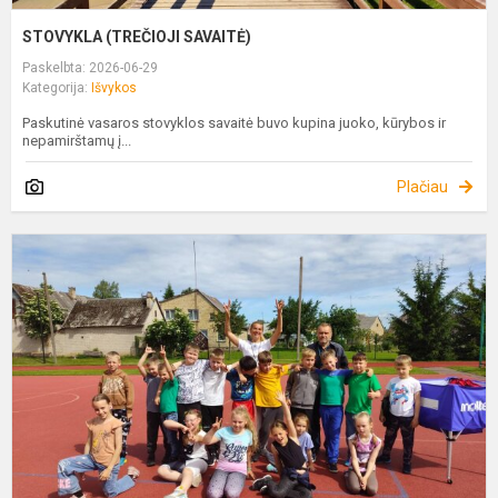
STOVYKLA (TREČIOJI SAVAITĖ)
Paskelbta: 2026-06-29
Kategorija:
Išvykos
Paskutinė vasaros stovyklos savaitė buvo kupina juoko, kūrybos ir
nepamirštamų į...
Plačiau
S
(
S