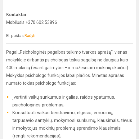
Kontaktai
Mobilusis +370 602 53896
El. paštas
Rašyti
Pagal „Psichologinės pagalbos teikimo tvarkos aprašą“, vienas
mokykloje dirbantis psichologas teikia pagalbą ne daugiau kaip
400 mokinių (esant galimybei – ir mažesniam mokinių skaičiui).
Mokyklos psichologo funkcijos labai plačios. Minėtas aprašas
numato tokias psichologo funkcijas:
Įvertinti vaikų sunkumus ir galias, raidos ypatumus,
psichologines problemas;
Konsultuoti vaikus bendravimo, elgesio, emocinių,
tarpusavio santykių, mokymosi sunkumų, klausimais, tėvus
ir mokytojus mokinių problemų sprendimo klausimais
(rengti rekomendacijas);