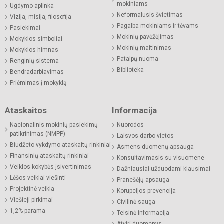
mokiniams
Ugdymo aplinka
Neformalusis švietimas
Vizija, misija, filosofija
Pagalba mokiniams ir tėvams
Pasiekimai
Mokinių pavėžėjimas
Mokyklos simboliai
Mokinių maitinimas
Mokyklos himnas
Patalpų nuoma
Renginių sistema
Biblioteka
Bendradarbiavimas
Priėmimas į mokyklą
Ataskaitos
Informacija
Nacionalinis mokinių pasiekimų
Nuorodos
patikrinimas (NMPP)
Laisvos darbo vietos
Biudžeto vykdymo ataskaitų rinkiniai
Asmens duomenų apsauga
Finansinių ataskaitų rinkiniai
Konsultavimasis su visuomene
Veiklos kokybės įsivertinimas
Dažniausiai užduodami klausimai
Lėšos veiklai viešinti
Pranešėjų apsauga
Projektinė veikla
Korupcijos prevencija
Viešieji pirkimai
Civilinė sauga
1,2% parama
Teisinė informacija
Atviri duomenys