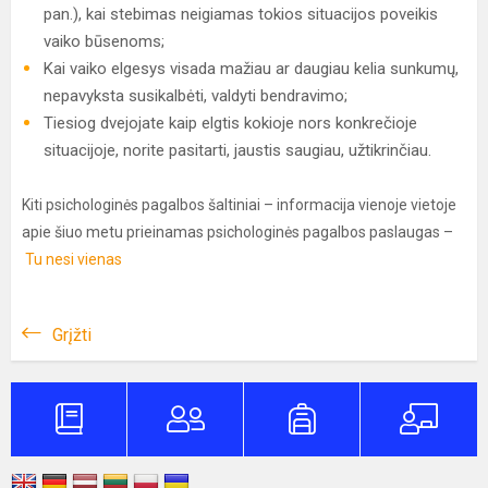
pan.), kai stebimas neigiamas tokios situacijos poveikis
vaiko būsenoms;
Kai vaiko elgesys visada mažiau ar daugiau kelia sunkumų,
nepavyksta susikalbėti, valdyti bendravimo;
Tiesiog dvejojate kaip elgtis kokioje nors konkrečioje
situacijoje, norite pasitarti, jaustis saugiau, užtikrinčiau.
Kiti psichologinės pagalbos šaltiniai – informacija vienoje vietoje
apie šiuo metu prieinamas psichologinės pagalbos paslaugas –
Tu nesi vienas
Grįžti