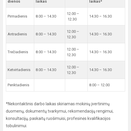
dienos
laikas
laikas*
12.00 –
Pirmadienis
8.00 – 14.30
14.30 – 16.30
12.30
12.00 –
Antradienis
8.00 – 14.30
14.30 – 16.30
12.30
12.00 –
Trečiadienis
8.00 – 14.30
14.30 – 16.30
12.30
12.00 –
Ketvirtadienis
8.00 – 14.30
14.30 – 16.30
12.30
Penktadienis
8.00 – 12.00
*Nekontaktinis darbo laikas skiriamas mokinių įvertinimų
duomenų, dokumentų tvarkymui, rekomendacijų rengimui,
konsultacijų, paskaitų ruošimuisi, profesinės kvalifikacijos
tobulinimui.