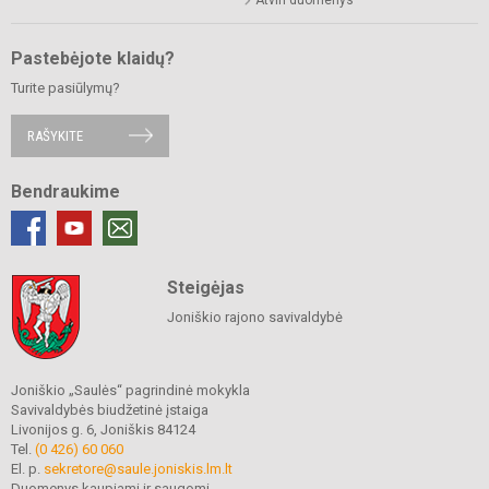
Pastebėjote klaidų?
Turite pasiūlymų?
RAŠYKITE
Bendraukime
Steigėjas
Joniškio rajono savivaldybė
Joniškio „Saulės“ pagrindinė mokykla
Savivaldybės biudžetinė įstaiga
Livonijos g. 6, Joniškis 84124
Tel.
(0 426) 60 060
El. p.
sekretore@saule.joniskis.lm.lt
Duomenys kaupiami ir saugomi