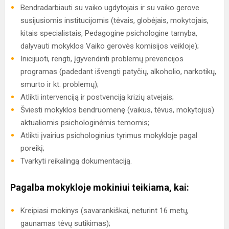
Bendradarbiauti su vaiko ugdytojais ir su vaiko gerove
susijusiomis institucijomis (tėvais, globėjais, mokytojais,
kitais specialistais, Pedagogine psichologine tarnyba,
dalyvauti mokyklos Vaiko gerovės komisijos veikloje);
Inicijuoti, rengti, įgyvendinti problemų prevencijos
programas (padedant išvengti patyčių, alkoholio, narkotikų,
smurto ir kt. problemų);
Atlikti intervenciją ir postvenciją krizių atvejais;
Šviesti mokyklos bendruomenę (vaikus, tėvus, mokytojus)
aktualiomis psichologinėmis temomis;
Atlikti įvairius psichologinius tyrimus mokykloje pagal
poreikį;
Tvarkyti reikalingą dokumentaciją.
Pagalba mokykloje mokiniui teikiama, kai:
Kreipiasi mokinys (savarankiškai, neturint 16 metų,
gaunamas tėvų sutikimas);