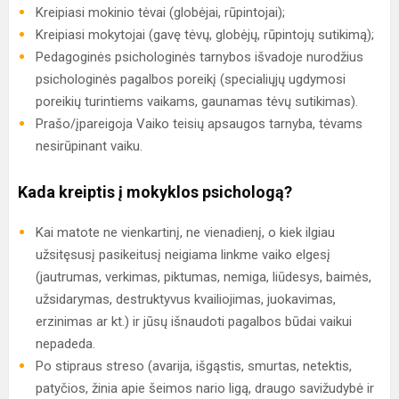
Kreipiasi mokinio tėvai (globėjai, rūpintojai);
Kreipiasi mokytojai (gavę tėvų, globėjų, rūpintojų sutikimą);
Pedagoginės psichologinės tarnybos išvadoje nurodžius
psichologinės pagalbos poreikį (specialiųjų ugdymosi
poreikių turintiems vaikams, gaunamas tėvų sutikimas).
Prašo/įpareigoja Vaiko teisių apsaugos tarnyba, tėvams
nesirūpinant vaiku.
Kada kreiptis į mokyklos psichologą?
Kai matote ne vienkartinį, ne vienadienį, o kiek ilgiau
užsitęsusį pasikeitusį neigiama linkme vaiko elgesį
(jautrumas, verkimas, piktumas, nemiga, liūdesys, baimės,
užsidarymas, destruktyvus kvailiojimas, juokavimas,
erzinimas ar kt.) ir jūsų išnaudoti pagalbos būdai vaikui
nepadeda.
Po stipraus streso (avarija, išgąstis, smurtas, netektis,
patyčios, žinia apie šeimos nario ligą, draugo savižudybė ir