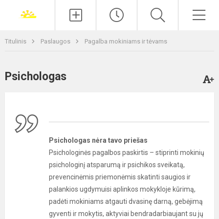
Paieška
Men
Titulinis
Paslaugos
Pagalba mokiniams ir tėvams
Psichologas
Psichologas nėra tavo priešas
Psichologinės pagalbos paskirtis – stiprinti mokinių
psichologinį atsparumą ir psichikos sveikatą,
prevencinėmis priemonėmis skatinti saugios ir
palankios ugdymuisi aplinkos mokykloje kūrimą,
padėti mokiniams atgauti dvasinę darną, gebėjimą
gyventi ir mokytis, aktyviai bendradarbiaujant su jų