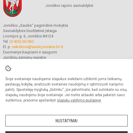
Joniškio rajono savivaldybė
Joniškio „Saulės“ pagrindinė mokykla
Savivaldybės biudžetinė įstaiga
Livonijos g. 6, Joniškis 84124
Tel.
(0 426) 60 060
El. p.
sekretore@saule.joniskis.lm.lt
Duomenys kaupiami ir saugomi
Juridinių asmenų registre
Įmonės kodas 190565192
Šioje svetainėje naudojame slapukus siekdami užtikrinti jums teikiamų
© 2023. Joniškio „Saulės“ pagrindinė mokykla. Visos teisės saugomos.
paslaugų kokybę, analizuoti svetainės naudojimą ir optimizuoti naršymo
Kopijuoti turinį be raštiško įstaigos administracijos sutikimo griežtai draudžiama.
patirtį. Spustelėję mygtuką „Sutinku“, jūs patvirtinate, kad sutinkate su visų
slapukų naudojimu šioje svetainėje. Jei norite atšaukti arba pakeisti savo
Versija neįgaliesiems
Slapukų politika
sutikimus, prašome apsilankyti
slapukų valdymo puslapyje
.
Mes kuriame mokykloms
SVETAINESMOKYKLOMS.LT
NUSTATYMAI