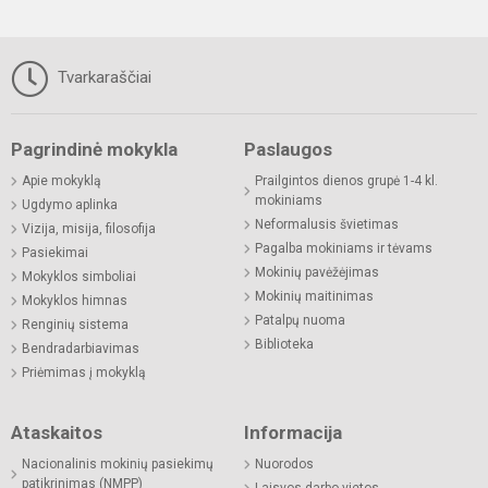
Tvarkaraščiai
Pagrindinė mokykla
Paslaugos
Apie mokyklą
Prailgintos dienos grupė 1-4 kl.
mokiniams
Ugdymo aplinka
Neformalusis švietimas
Vizija, misija, filosofija
Pagalba mokiniams ir tėvams
Pasiekimai
Mokinių pavėžėjimas
Mokyklos simboliai
Mokinių maitinimas
Mokyklos himnas
Patalpų nuoma
Renginių sistema
Biblioteka
Bendradarbiavimas
Priėmimas į mokyklą
Ataskaitos
Informacija
Nacionalinis mokinių pasiekimų
Nuorodos
patikrinimas (NMPP)