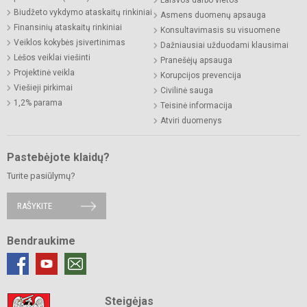
Laisvos darbo vietos
Biudžeto vykdymo ataskaitų rinkiniai
Asmens duomenų apsauga
Finansinių ataskaitų rinkiniai
Konsultavimasis su visuomene
Veiklos kokybės įsivertinimas
Dažniausiai užduodami klausimai
Lėšos veiklai viešinti
Pranešėjų apsauga
Projektinė veikla
Korupcijos prevencija
Viešieji pirkimai
Civilinė sauga
1,2% parama
Teisinė informacija
Atviri duomenys
Pastebėjote klaidų?
Turite pasiūlymų?
RAŠYKITE
Bendraukime
Steigėjas