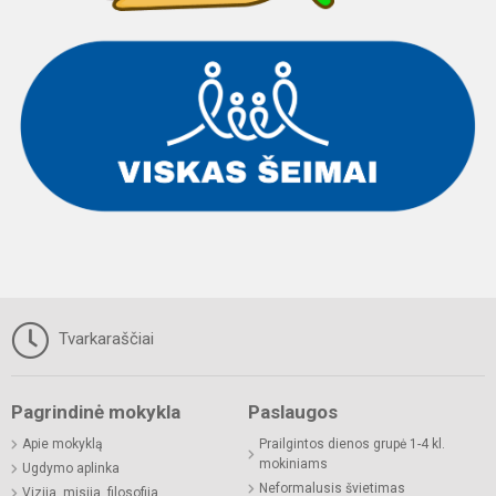
Tvarkaraščiai
Pagrindinė mokykla
Paslaugos
Apie mokyklą
Prailgintos dienos grupė 1-4 kl.
mokiniams
Ugdymo aplinka
Neformalusis švietimas
Vizija, misija, filosofija