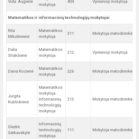
Vida Augienė
404
Vyresnioji mokytoja
mokytoja
Matematikos ir informacinių technologijų mokytojai
Rita
Matematikos
311
Mokytoja metodininkė
8
Mikulėnienė
mokytoja
Dalia
Matematikos
212
Vyresnioji mokytoja
9a
Strakšienė
mokytoja
Matematikos
Daiva Rocienė
226
Mokytoja metodininkė
mokytoja
Matematikos
mokytoja
Jurgita
Informacinių
213
Mokytoja metodininkė
Kublickienė
technologijų
mokytoja
Informacinių
Giedrė
technologijų
111
Mokytoja metodininkė
8c
Satkauskytė
mokytoja