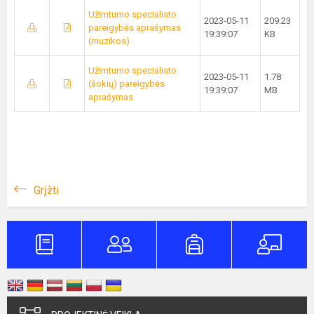
Užimtumo specialisto
2023-05-11
209.23
pareigybės aprašymas
19:39:07
KB
(muzikos)
Užimtumo specialisto
2023-05-11
1.78
(šokių) pareigybės
19:39:07
MB
aprašymas
Grįžti