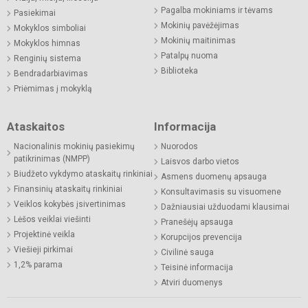
Pagalba mokiniams ir tėvams
Pasiekimai
Mokinių pavėžėjimas
Mokyklos simboliai
Mokinių maitinimas
Mokyklos himnas
Patalpų nuoma
Renginių sistema
Biblioteka
Bendradarbiavimas
Priėmimas į mokyklą
Ataskaitos
Informacija
Nacionalinis mokinių pasiekimų
Nuorodos
patikrinimas (NMPP)
Laisvos darbo vietos
Biudžeto vykdymo ataskaitų rinkiniai
Asmens duomenų apsauga
Finansinių ataskaitų rinkiniai
Konsultavimasis su visuomene
Veiklos kokybės įsivertinimas
Dažniausiai užduodami klausimai
Lėšos veiklai viešinti
Pranešėjų apsauga
Projektinė veikla
Korupcijos prevencija
Viešieji pirkimai
Civilinė sauga
1,2% parama
Teisinė informacija
Atviri duomenys