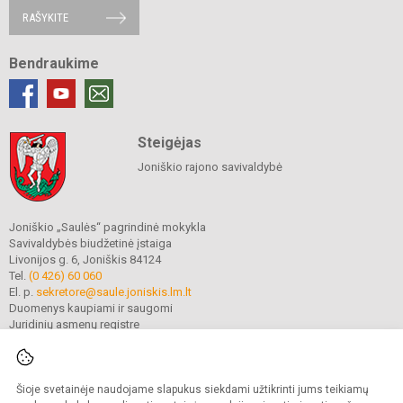
RAŠYKITE
Bendraukime
Steigėjas
Joniškio rajono savivaldybė
Joniškio „Saulės“ pagrindinė mokykla
Savivaldybės biudžetinė įstaiga
Livonijos g. 6, Joniškis 84124
Tel.
(0 426) 60 060
El. p.
sekretore@saule.joniskis.lm.lt
Duomenys kaupiami ir saugomi
Juridinių asmenų registre
Įmonės kodas 190565192
Šioje svetainėje naudojame slapukus siekdami užtikrinti jums teikiamų