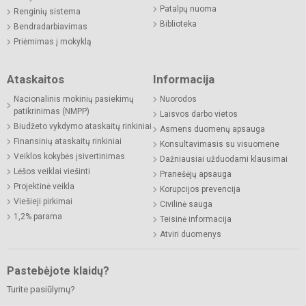
Patalpų nuoma
Renginių sistema
Biblioteka
Bendradarbiavimas
Priėmimas į mokyklą
Ataskaitos
Informacija
Nacionalinis mokinių pasiekimų
Nuorodos
patikrinimas (NMPP)
Laisvos darbo vietos
Biudžeto vykdymo ataskaitų rinkiniai
Asmens duomenų apsauga
Finansinių ataskaitų rinkiniai
Konsultavimasis su visuomene
Veiklos kokybės įsivertinimas
Dažniausiai užduodami klausimai
Lėšos veiklai viešinti
Pranešėjų apsauga
Projektinė veikla
Korupcijos prevencija
Viešieji pirkimai
Civilinė sauga
1,2% parama
Teisinė informacija
Atviri duomenys
Pastebėjote klaidų?
Turite pasiūlymų?