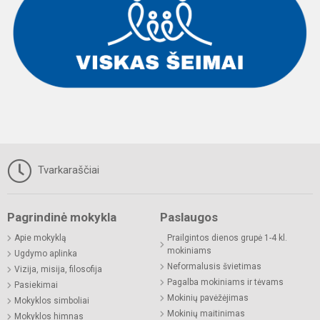
Tvarkaraščiai
Pagrindinė mokykla
Paslaugos
Apie mokyklą
Prailgintos dienos grupė 1-4 kl.
mokiniams
Ugdymo aplinka
Neformalusis švietimas
Vizija, misija, filosofija
Pagalba mokiniams ir tėvams
Pasiekimai
Mokinių pavėžėjimas
Mokyklos simboliai
Mokinių maitinimas
Mokyklos himnas