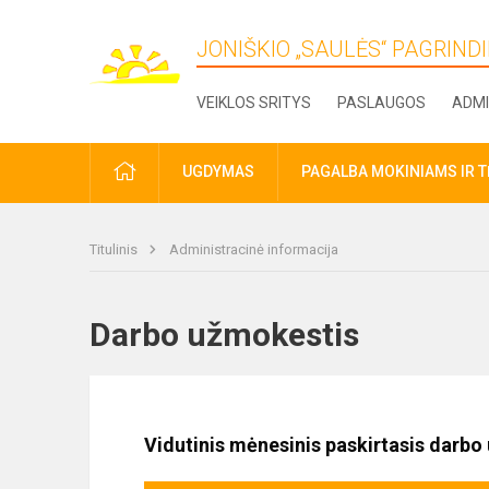
JONIŠKIO „SAULĖS“ PAGRIN
VEIKLOS SRITYS
PASLAUGOS
ADMI
PRADŽIA
UGDYMAS
PAGALBA MOKINIAMS IR 
Titulinis
Administracinė informacija
Darbo užmokestis
Vidutinis mėnesinis paskirtasis darb