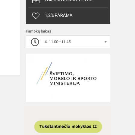
1,2% PARAMA
Pamokų laikas
4.
11.00—11.45