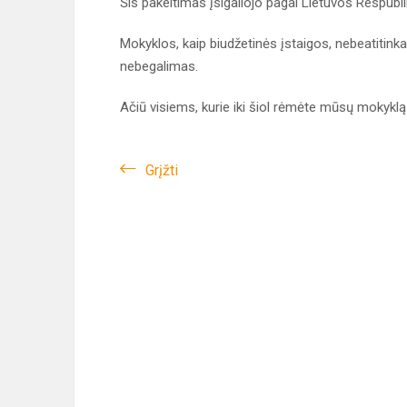
Šis pakeitimas įsigaliojo pagal Lietuvos Respub
Mokyklos, kaip biudžetinės įstaigos, nebeatitink
nebegalimas.
Ačiū visiems, kurie iki šiol rėmėte mūsų mokyklą
Grįžti