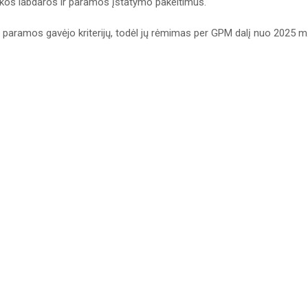
likos labdaros ir paramos įstatymo pakeitimus.
a paramos gavėjo kriterijų, todėl jų rėmimas per GPM dalį nuo 2025 m