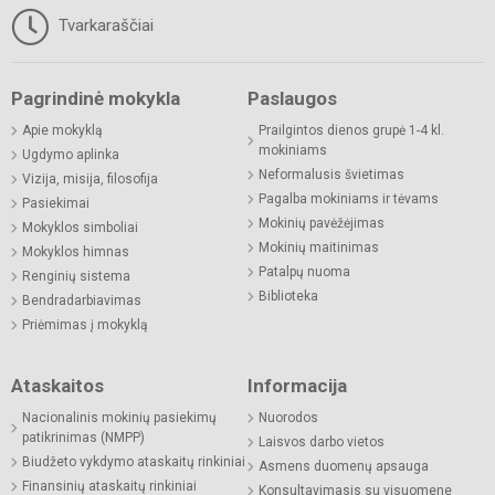
Tvarkaraščiai
Pagrindinė mokykla
Paslaugos
Apie mokyklą
Prailgintos dienos grupė 1-4 kl.
mokiniams
Ugdymo aplinka
Neformalusis švietimas
Vizija, misija, filosofija
Pagalba mokiniams ir tėvams
Pasiekimai
Mokinių pavėžėjimas
Mokyklos simboliai
Mokinių maitinimas
Mokyklos himnas
Patalpų nuoma
Renginių sistema
Biblioteka
Bendradarbiavimas
Priėmimas į mokyklą
Ataskaitos
Informacija
Nacionalinis mokinių pasiekimų
Nuorodos
patikrinimas (NMPP)
Laisvos darbo vietos
Biudžeto vykdymo ataskaitų rinkiniai
Asmens duomenų apsauga
Finansinių ataskaitų rinkiniai
Konsultavimasis su visuomene