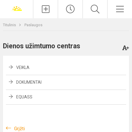
Paieška
Men
Titulinis
Paslaugos
Dienos užimtumo centras
VEIKLA
DOKUMENTAI
EQUASS
Grįžti