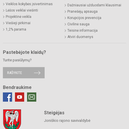
Veiklos kokybės įsivertinimas
Dažniausiai užduodami klausimai
Lėšos veiklai viešinti
Pranešėjų apsauga
Projektinė veikla
Korupcijos prevencija
Viešieji pirkimai
Civilinė sauga
1,2% parama
Teisinė informacija
Atviri duomenys
Pastebėjote klaidų?
Turite pasiūlymų?
RAŠYKITE
Bendraukime
Steigėjas
Joniškio rajono savivaldybė