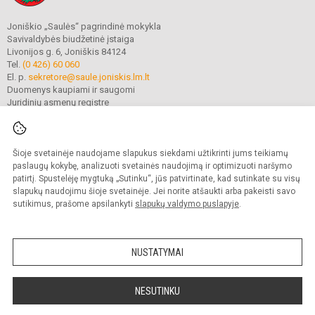
Joniškio „Saulės“ pagrindinė mokykla
Savivaldybės biudžetinė įstaiga
Livonijos g. 6, Joniškis 84124
Tel.
(0 426) 60 060
El. p.
sekretore@saule.joniskis.lm.lt
Duomenys kaupiami ir saugomi
Juridinių asmenų registre
Įmonės kodas 190565192
Šioje svetainėje naudojame slapukus siekdami užtikrinti jums teikiamų
© 2023. Joniškio „Saulės“ pagrindinė mokykla. Visos teisės saugomos.
paslaugų kokybę, analizuoti svetainės naudojimą ir optimizuoti naršymo
Kopijuoti turinį be raštiško įstaigos administracijos sutikimo griežtai draudžiama.
patirtį. Spustelėję mygtuką „Sutinku“, jūs patvirtinate, kad sutinkate su visų
slapukų naudojimu šioje svetainėje. Jei norite atšaukti arba pakeisti savo
Versija neįgaliesiems
Slapukų politika
sutikimus, prašome apsilankyti
slapukų valdymo puslapyje
.
Mes kuriame mokykloms
SVETAINESMOKYKLOMS.LT
NUSTATYMAI
NESUTINKU