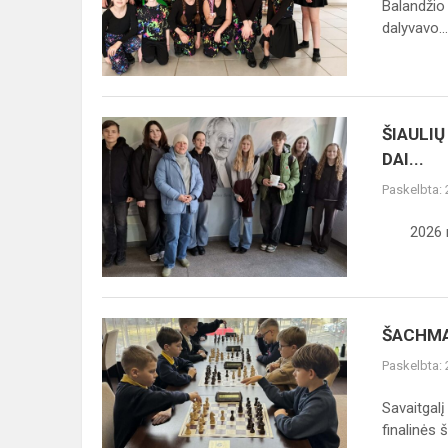
Balandžio 
dalyvavo...
ŠIAULIŲ
ŠIAULI
REGIONO
DAI...
MOKINIŲ
Paskelbta:
DAILĖS
DARBŲ
2026 metų
KONKURSAS
„MUZIKA
DAI...
ŠACHMATŲ
ŠACHMA
VARŽYBOSE
Paskelbta:
Savaitgal
finalinės š