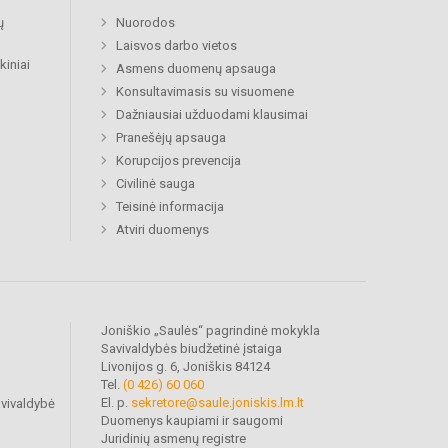
ų
Nuorodos
Laisvos darbo vietos
kiniai
Asmens duomenų apsauga
Konsultavimasis su visuomene
Dažniausiai užduodami klausimai
Pranešėjų apsauga
Korupcijos prevencija
Civilinė sauga
Teisinė informacija
Atviri duomenys
Joniškio „Saulės“ pagrindinė mokykla
Savivaldybės biudžetinė įstaiga
Livonijos g. 6, Joniškis 84124
Tel.
(0 426) 60 060
El. p.
sekretore@saule.joniskis.lm.lt
avivaldybė
Duomenys kaupiami ir saugomi
Juridinių asmenų registre