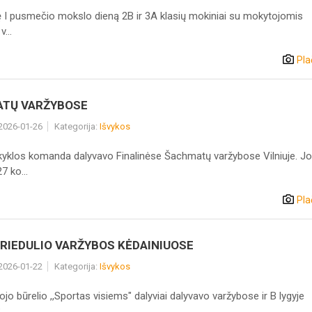
 I pusmečio mokslo dieną 2B ir 3A klasių mokiniai su mokytojomis
...
Pla
TŲ VARŽYBOSE
 2026-01-26
Kategorija:
Išvykos
klos komanda dalyvavo Finalinėse Šachmatų varžybose Vilniuje. J
7 ko...
Pla
 RIEDULIO VARŽYBOS KĖDAINIUOSE
 2026-01-22
Kategorija:
Išvykos
jo būrelio ,,Sportas visiems" dalyviai dalyvavo varžybose ir B lygyje
..