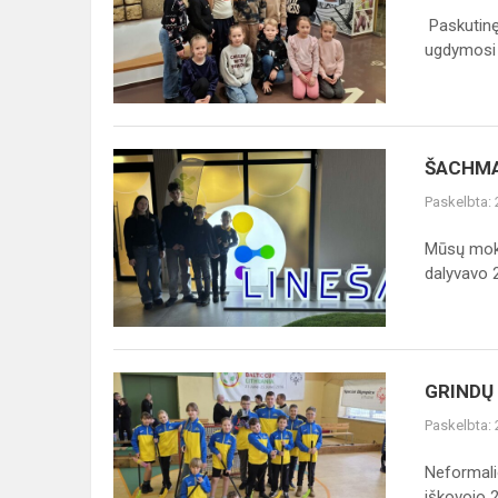
PABAIGA
Paskutinę
2B
ugdymosi v
IR
3A
KLASIŲ
MOKINIAMS
ŠACHMATŲ
ŠACHMA
FILM...
VARŽYBOSE
Paskelbta:
Mūsų moky
dalyvavo 2
GRINDŲ
GRINDŲ
RIEDULIO
Paskelbta:
VARŽYBOS
KĖDAINIUOSE
Neformalio
iškovojo 2.