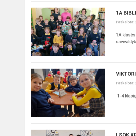
1A
1A BIB
BIBLIOTEKOJE
Paskelbta:
1A klasės 
savivaldyb
VIKTORINA
VIKTORI
„IŠ
Paskelbta:
LIAUDIES
LOBYNŲ“
1-4 klasi
LSOK
LSOK K