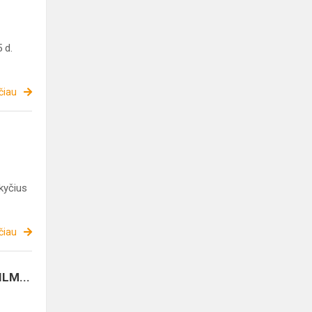
 d.
čiau
kyčius
čiau
LM...