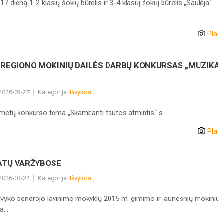
17 dieną 1-2 klasių šokių būrelis ir 3-4 klasių šokių būrelis „Saulėja“
Pla
Ų REGIONO MOKINIŲ DAILĖS DARBŲ KONKURSAS „MUZIK
 2026-03-27
Kategorija:
Išvykos
 konkurso tema „Skambanti tautos atmintis“ s...
Pla
TŲ VARŽYBOSE
 2026-03-24
Kategorija:
Išvykos
į vyko bendrojo lavinimo mokyklų 2015 m. gimimo ir jaunesnių mokini
a...