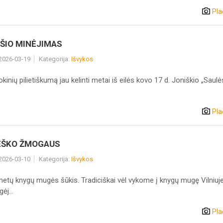
Pla
ŪŠIO MINĖJIMAS
 2026-03-19
Kategorija:
Išvykos
inių pilietiškumą jau kelinti metai iš eilės kovo 17 d. Joniškio „Saulė
Pla
IEŠKO ŽMOGAUS
 2026-03-10
Kategorija:
Išvykos
metų knygų mugės šūkis. Tradiciškai vėl vykome į knygų mugę Vilniuje
ėj...
Pla