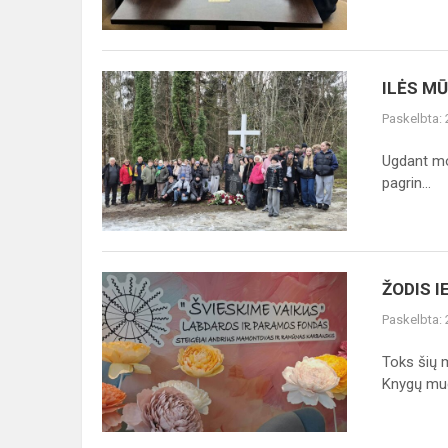
ILĖS
ILĖS M
MŪŠIO
Paskelbta:
MINĖJIMAS
Ugdant mok
pagrin...
ŽODIS
ŽODIS 
IEŠKO
Paskelbta:
ŽMOGAUS
Toks šių 
Knygų mug