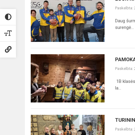
KREPŠINIS
Paskelbta:
Daug šurmu
surengė...
PAMOKA
PAMOKA
MUZIEJUJE
Paskelbta:
1B klasės
la...
TURININGA
TURININ
I
Paskelbta:
PUSMEČIO