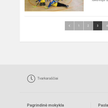
1
2
3
4
Tvarkaraščiai
Pagrindinė mokykla
Pasl