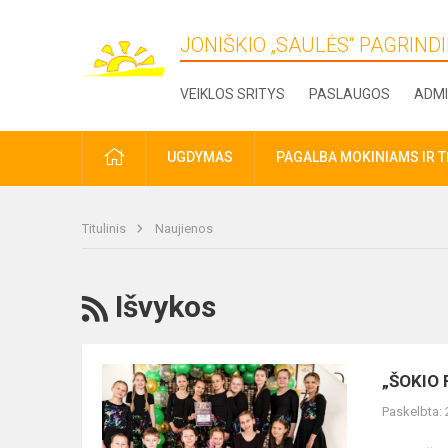
JONIŠKIO „SAULĖS“ PAGRIN
VEIKLOS SRITYS
PASLAUGOS
ADMI
PRADŽIA
UGDYMAS
PAGALBA MOKINIAMS IR 
Titulinis
Naujienos
RSS
Išvykos
„ŠOKIO
„ŠOKIO 
FIESTA
Paskelbta:
2026“