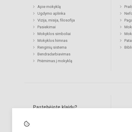
Apie mokyklą
Prai
Ugdymo aplinka
Nefo
Vizija, misija, filosofija
Paga
Pasiekimai
Moki
Mokyklos simboliai
Moki
Mokyklos himnas
Pat
Renginių sistema
Bibl
Bendradarbiavimas
Priėmimas į mokyklą
Pastebėjote klaidų?
Bend
Turite pasiūlymų?
RAŠYKITE