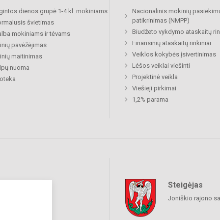
lgintos dienos grupė 1-4 kl. mokiniams
Nacionalinis mokinių pasiekim
patikrinimas (NMPP)
rmalusis švietimas
Biudžeto vykdymo ataskaitų rin
lba mokiniams ir tėvams
Finansinių ataskaitų rinkiniai
nių pavėžėjimas
Veiklos kokybės įsivertinimas
nių maitinimas
Lėšos veiklai viešinti
alpų nuoma
Projektinė veikla
ioteka
Viešieji pirkimai
1,2% parama
Steigėjas
raukime
Joniškio rajono s