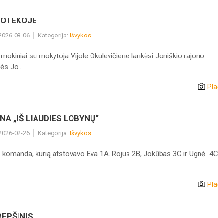
LIOTEKOJE
 2026-03-06
Kategorija:
Išvykos
mokiniai su mokytoja Vijole Okulevičiene lankėsi Joniškio rajono
ės Jo...
Pla
NA „IŠ LIAUDIES LOBYNŲ“
 2026-02-26
Kategorija:
Išvykos
ų komanda, kurią atstovavo Eva 1A, Rojus 2B, Jokūbas 3C ir Ugnė 4C k
Pla
REPŠINIS