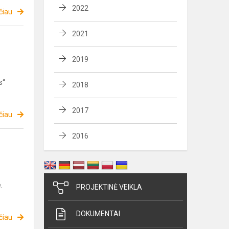
2022
čiau
2021
2019
s“
2018
2017
čiau
2016
.
PROJEKTINĖ VEIKLA
DOKUMENTAI
čiau