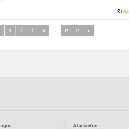
Pla
5
6
7
8
...
17
18
augos
Ataskaitos