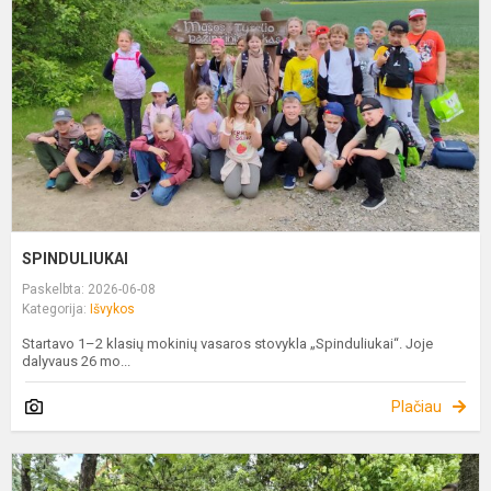
SPINDULIUKAI
Paskelbta: 2026-06-08
Kategorija:
Išvykos
Startavo 1–2 klasių mokinių vasaros stovykla „Spinduliukai“. Joje
dalyvaus 26 mo...
Plačiau
P