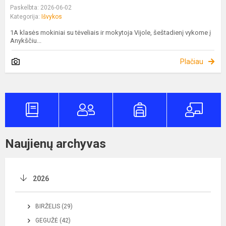
Paskelbta: 2026-06-02
Kategorija:
Išvykos
1A klasės mokiniai su tėveliais ir mokytoja Vijole, šeštadienį vykome į
Anykščiu...
Plačiau
Naujienų archyvas
2026
BIRŽELIS (29)
GEGUŽĖ (42)