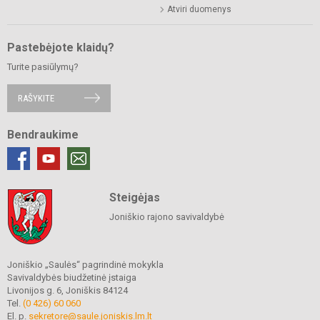
Atviri duomenys
Pastebėjote klaidų?
Turite pasiūlymų?
RAŠYKITE
Bendraukime
Steigėjas
Joniškio rajono savivaldybė
Joniškio „Saulės“ pagrindinė mokykla
Savivaldybės biudžetinė įstaiga
Livonijos g. 6, Joniškis 84124
Tel.
(0 426) 60 060
El. p.
sekretore@saule.joniskis.lm.lt