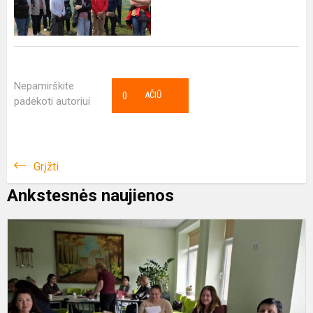
Nepamirškite
0
AČIŪ
padėkoti autoriui
Grįžti
Ankstesnės naujienos
S