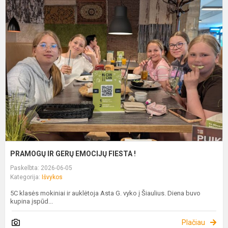
P
I
G
E
F
!
PRAMOGŲ IR GERŲ EMOCIJŲ FIESTA !
Paskelbta: 2026-06-05
Kategorija:
Išvykos
5C klasės mokiniai ir auklėtoja Asta G. vyko į Šiaulius. Diena buvo
kupina įspūd...
Plačiau