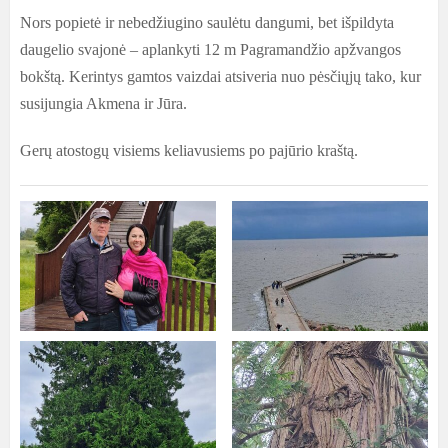
Nors popietė ir nebedžiugino saulėtu dangumi, bet išpildyta
daugelio svajonė – aplankyti 12 m Pagramandžio apžvangos
bokštą. Kerintys gamtos vaizdai atsiveria nuo pėsčiųjų tako, kur
susijungia Akmena ir Jūra.
Gerų atostogų visiems keliavusiems po pajūrio kraštą.