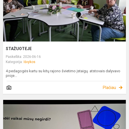
STAŽUOTĖJE
Paskelbta: 2026-06-16
Kategorija:
Išvykos
4 pedagogės kartu su kitų rajono švietimo įstaigų atstovais dalyvavo
proje...
Plačiau
S
Ž
D