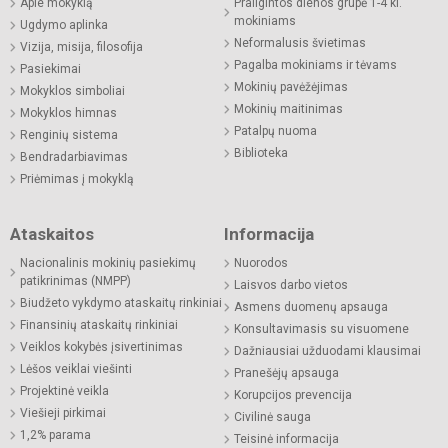
Apie mokyklą
Prailgintos dienos grupė 1-4 kl.
mokiniams
Ugdymo aplinka
Neformalusis švietimas
Vizija, misija, filosofija
Pagalba mokiniams ir tėvams
Pasiekimai
Mokinių pavėžėjimas
Mokyklos simboliai
Mokinių maitinimas
Mokyklos himnas
Patalpų nuoma
Renginių sistema
Biblioteka
Bendradarbiavimas
Priėmimas į mokyklą
Ataskaitos
Informacija
Nacionalinis mokinių pasiekimų
Nuorodos
patikrinimas (NMPP)
Laisvos darbo vietos
Biudžeto vykdymo ataskaitų rinkiniai
Asmens duomenų apsauga
Finansinių ataskaitų rinkiniai
Konsultavimasis su visuomene
Veiklos kokybės įsivertinimas
Dažniausiai užduodami klausimai
Lėšos veiklai viešinti
Pranešėjų apsauga
Projektinė veikla
Korupcijos prevencija
Viešieji pirkimai
Civilinė sauga
1,2% parama
Teisinė informacija