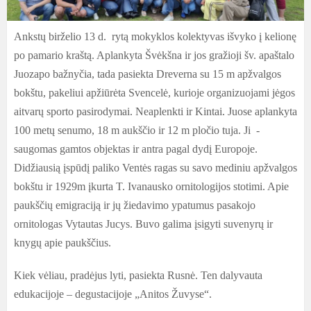
Ankstų birželio 13 d. rytą mokyklos kolektyvas išvyko į kelionę
po pamario kraštą. Aplankyta Švėkšna ir jos gražioji šv. apaštalo
Juozapo bažnyčia, tada pasiekta Dreverna su 15 m apžvalgos
bokštu, pakeliui apžiūrėta Svencelė, kurioje organizuojami jėgos
aitvarų sporto pasirodymai. Neaplenkti ir Kintai. Juose aplankyta
100 metų senumo, 18 m aukščio ir 12 m pločio tuja. Ji -
saugomas gamtos objektas ir antra pagal dydį Europoje.
Didžiausią įspūdį paliko Ventės ragas su savo mediniu apžvalgos
bokštu ir 1929m įkurta T. Ivanausko ornitologijos stotimi. Apie
paukščių emigraciją ir jų žiedavimo ypatumus pasakojo
ornitologas Vytautas Jucys. Buvo galima įsigyti suvenyrų ir
knygų apie paukščius.
Kiek vėliau, pradėjus lyti, pasiekta Rusnė. Ten dalyvauta
edukacijoje – degustacijoje „Anitos Žuvyse“.