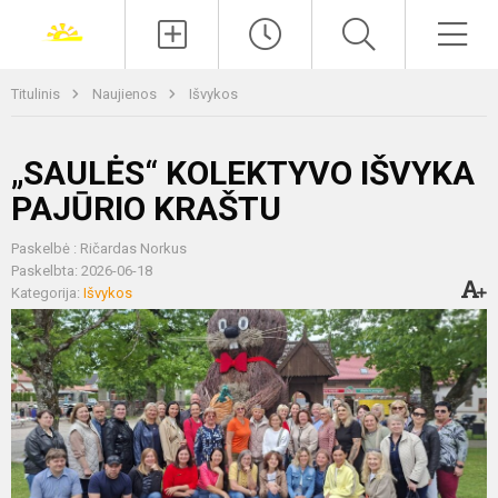
Paieška
Men
Titulinis
Naujienos
Išvykos
„SAULĖS“ KOLEKTYVO IŠVYKA
PAJŪRIO KRAŠTU
Paskelbė : Ričardas Norkus
Paskelbta: 2026-06-18
Kategorija:
Išvykos