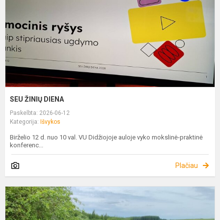
SEU ŽINIŲ DIENA
Paskelbta: 2026-06-12
Kategorija:
Išvykos
Birželio 12 d. nuo 10 val. VU Didžiojoje auloje vyko mokslinė-praktinė
konferenc...
Plačiau
S