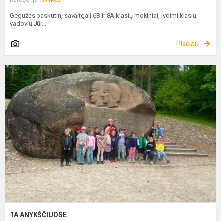
Gegužės paskutinį savaitgalį 6B ir 8A klasių mokiniai, lydimi klasių
vadovių Jūr...
Plačiau
1
A
1A ANYKŠČIUOSE