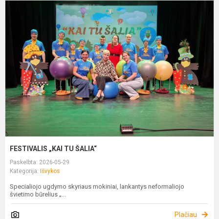
F
„
T
Š
FESTIVALIS „KAI TU ŠALIA“
Paskelbta: 2026-05-29
Kategorija:
Išvykos
Specialiojo ugdymo skyriaus mokiniai, lankantys neformaliojo
švietimo būrelius „...
Plačiau