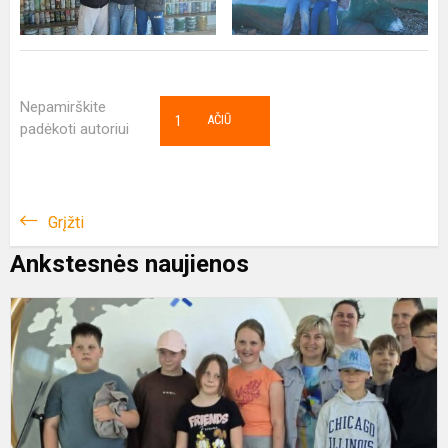
Nepamirškite
1
AČIŪ
padėkoti autoriui
Grįžti
Ankstesnės naujienos
I
P
I