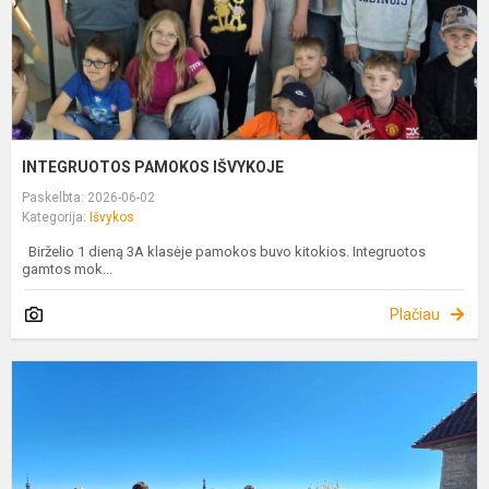
INTEGRUOTOS PAMOKOS IŠVYKOJE
Paskelbta: 2026-06-02
Kategorija:
Išvykos
Birželio 1 dieną 3A klasėje pamokos buvo kitokios. Integruotos
gamtos mok...
Plačiau
6
8
K
Į
T