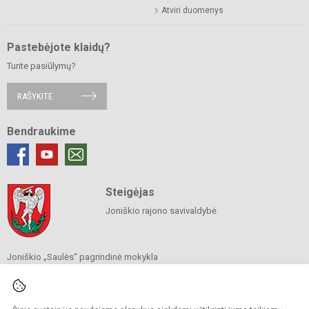
Atviri duomenys
Pastebėjote klaidų?
Turite pasiūlymų?
RAŠYKITE
Bendraukime
Steigėjas
Joniškio rajono savivaldybė
Joniškio „Saulės“ pagrindinė mokykla
Savivaldybės biudžetinė įstaiga
Livonijos g. 6, Joniškis 84124
Tel.
(0 426) 60 060
El. p.
sekretore@saule.joniskis.lm.lt