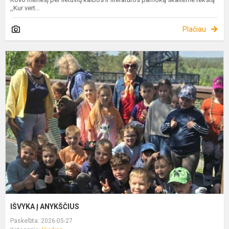
,,Kur vert...
Plačiau
I
Į
A
IŠVYKA Į ANYKŠČIUS
Paskelbta: 2026-05-27