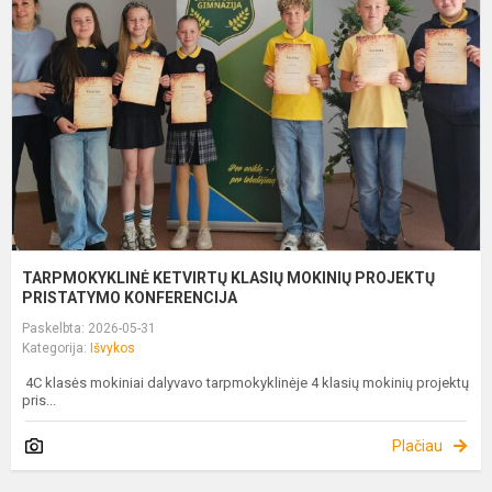
K
M
P
P
K.
TARPMOKYKLINĖ KETVIRTŲ KLASIŲ MOKINIŲ PROJEKTŲ
PRISTATYMO KONFERENCIJA
Paskelbta: 2026-05-31
Kategorija:
Išvykos
4C klasės mokiniai dalyvavo tarpmokyklinėje 4 klasių mokinių projektų
pris...
Plačiau