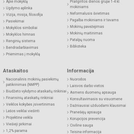
Apie mokyklą
Prailgintos dienos grupė 1-4 kl.
mokiniams
Ugdymo aplinka
Neformalusis švietimas
Vizija, misija, filosofija
Pagalba mokiniams ir tėvams
Pasiekimai
Mokinių pavėžėjimas
Mokyklos simboliai
Mokinių maitinimas
Mokyklos himnas
Patalpų nuoma
Renginių sistema
Biblioteka
Bendradarbiavimas
Priėmimas į mokyklą
Ataskaitos
Informacija
Nacionalinis mokinių pasiekimų
Nuorodos
patikrinimas (NMPP)
Laisvos darbo vietos
Biudžeto vykdymo ataskaitų rinkiniai
Asmens duomenų apsauga
Finansinių ataskaitų rinkiniai
Konsultavimasis su visuomene
Veiklos kokybės įsivertinimas
Dažniausiai užduodami klausimai
Lėšos veiklai viešinti
Pranešėjų apsauga
Projektinė veikla
Korupcijos prevencija
Viešieji pirkimai
Civilinė sauga
1,2% parama
Teisinė informacija