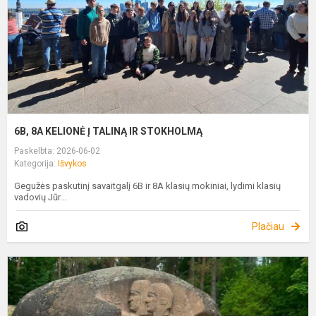
I
S
6B, 8A KELIONĖ Į TALINĄ IR STOKHOLMĄ
Paskelbta: 2026-06-02
Kategorija:
Išvykos
Gegužės paskutinį savaitgalį 6B ir 8A klasių mokiniai, lydimi klasių
vadovių Jūr...
Plačiau
1
A