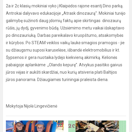
2a ir 2c klasių mokiniai vyko į Klaipėdos rajone esantį Dino parką.
Antrokai dalyvavo edukacijoje „Atrask dinozaurą”. Mokiniai turėjo
galimybę sužinoti daug įdomių faktų apie skirtingas dinozaurų
rūšis, jų dydį, gyvenimo būdą. Užsiėmimo metu vaikai išskaptavo
po dinozauriuką. Darbas pareikalavo kruopštumo, atsakomybės
ir kūrybos. Po STEAM veiklos vaikų laukė smagios pramogos - jie
su džiaugsmu suposi karuselėse, išbandė elektromobilius ir kt.
Šypsenos ir gera nuotaika lydėjo kiekvieną akimirką. Kelionės
pabaigoje aplankėme „Olando kepurę”. Atvykus pasitiko gaivus
jūros vėjas ir aukšti skardžiai, nuo kurių atsiveria plati Baltijos
jūros panorama. Džiaugiamės turiningai praleista diena.
Mokytoja Nijolė Lingevičienė