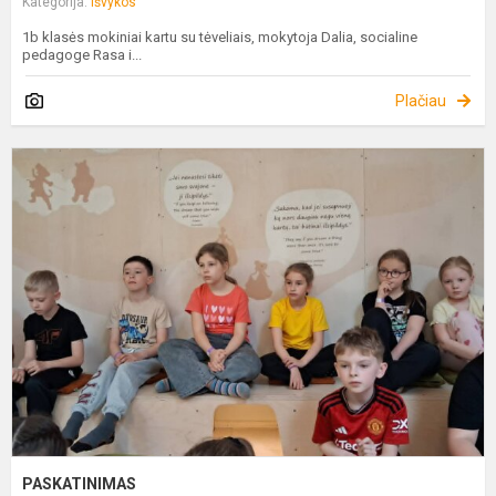
Kategorija:
Išvykos
1b klasės mokiniai kartu su tėveliais, mokytoja Dalia, socialine
pedagoge Rasa i...
Plačiau
P
PASKATINIMAS