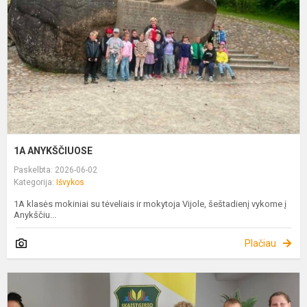
1A ANYKŠČIUOSE
Paskelbta: 2026-06-02
Kategorija:
Išvykos
1A klasės mokiniai su tėveliais ir mokytoja Vijole, šeštadienį vykome į
Anykščiu...
Plačiau
T
K