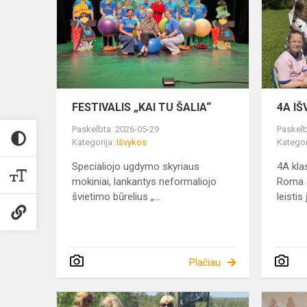
TU
ŠALIA“
FESTIVALIS „KAI TU ŠALIA“
4A IŠ
Paskelbta: 2026-05-29
Paskelb
Kategorija:
Išvykos
Kategor
Specialiojo ugdymo skyriaus
4A kla
mokiniai, lankantys neformaliojo
Roma Š
švietimo būrelius „...
leistis 
Plačiau
IŠVYKA