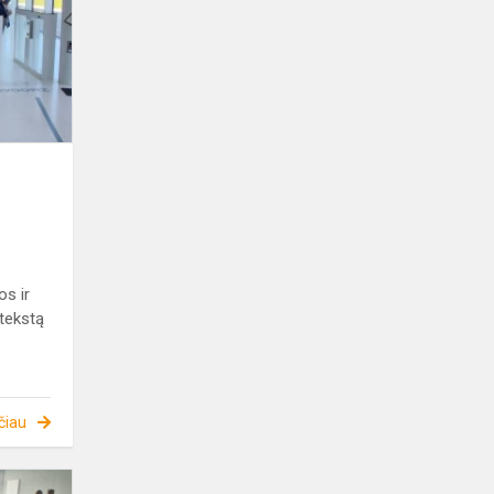
EKSKURSIJA
Į
KAUNĄ
os ir
tekstą
čiau
5A