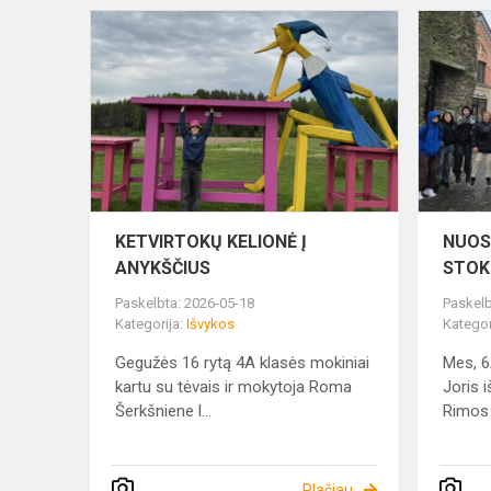
KETVIRTOK
KELIONĖ
Į
ANYKŠČIUS
KETVIRTOKŲ KELIONĖ Į
NUOST
ANYKŠČIUS
STO
Paskelbta: 2026-05-18
Paskelb
Kategorija:
Išvykos
Kategor
Gegužės 16 rytą 4A klasės mokiniai
Mes, 6
kartu su tėvais ir mokytoja Roma
Joris i
Šerkšniene l...
Rimos Č
Plačiau