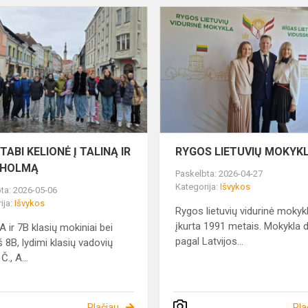
Ų
NUOSTABI
KELIONĖ
Į
TALINĄ
IR
STOKHOLMĄ
ABI KELIONĖ Į TALINĄ IR
RYGOS LIETUVIŲ MOKYKL
KHOLMĄ
Paskelbta: 2026-04-27
Kategorija:
Išvykos
ta: 2026-05-06
ija:
Išvykos
Rygos lietuvių vidurinė mokyk
įkurta 1991 metais. Mokykla d
A ir 7B klasių mokiniai bei
pagal Latvijos...
š 8B, lydimi klasių vadovių
., A...
Plačiau
Pla