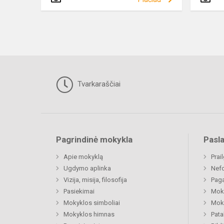
Tvarkaraščiai
Pagrindinė mokykla
Pasl
Apie mokyklą
Prai
Ugdymo aplinka
Nefo
Vizija, misija, filosofija
Paga
Pasiekimai
Moki
Mokyklos simboliai
Moki
Mokyklos himnas
Pat