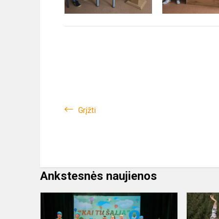
Grįžti
Ankstesnės naujienos
FESTIVALIS
„KAI