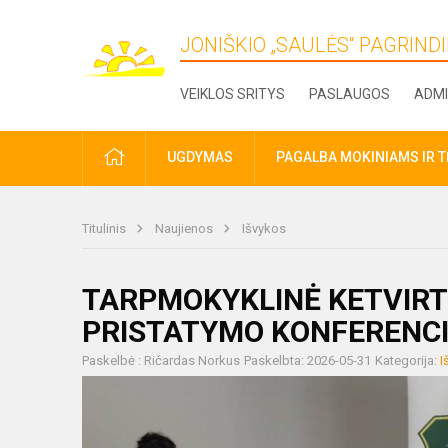
JONIŠKIO „SAULĖS“ PAGRIN
VEIKLOS SRITYS
PASLAUGOS
ADMI
PRADŽIA
UGDYMAS
PAGALBA MOKINIAMS IR 
Titulinis
Naujienos
Išvykos
TARPMOKYKLINĖ KETVIRT
PRISTATYMO KONFERENC
Paskelbė : Ričardas Norkus
Paskelbta: 2026-05-31
Kategorija:
I