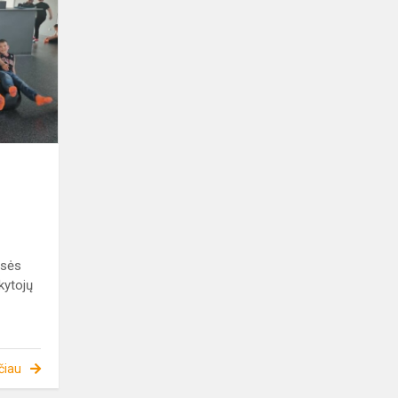
IR
8B
KLASIŲ
MOKINIŲ
IŠVYKA
Į
KAUNĄ
asės
okytojų
čiau