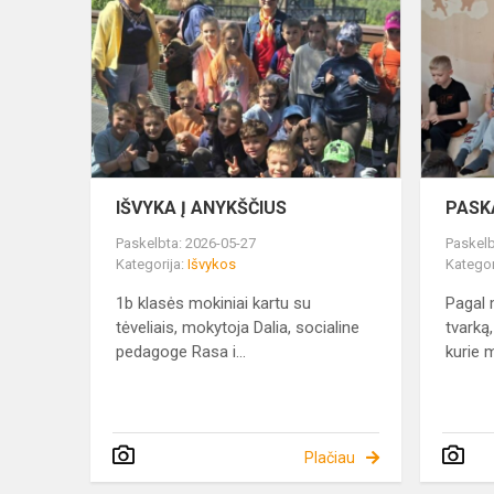
Į
ANYKŠČIUS
IŠVYKA Į ANYKŠČIUS
PASK
Paskelbta: 2026-05-27
Paskelb
Kategorija:
Išvykos
Kategor
1b klasės mokiniai kartu su
Pagal 
tėveliais, mokytoja Dalia, socialine
tvarką
pedagoge Rasa i...
kurie m
Plačiau