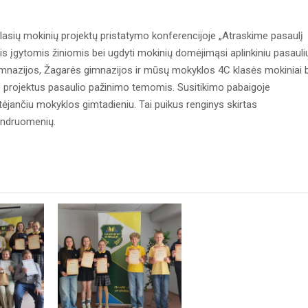
lasių mokinių projektų pristatymo konferencijoje „Atraskime pasaulį
ytis įgytomis žiniomis bei ugdyti mokinių domėjimąsi aplinkiniu pasauli
 gimnazijos, Žagarės gimnazijos ir mūsų mokyklos 4C klasės mokiniai 
s projektus pasaulio pažinimo temomis. Susitikimo pabaigoje
tėjančiu mokyklos gimtadieniu. Tai puikus renginys skirtas
endruomenių.