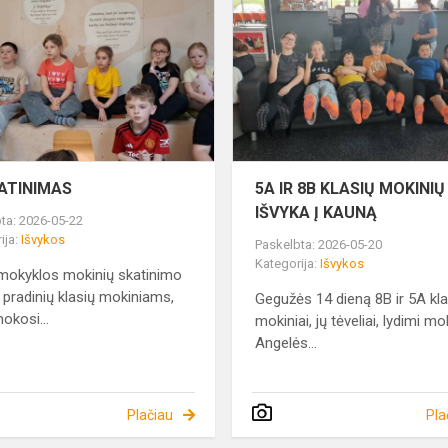
ATINIMAS
5A IR 8B KLASIŲ MOKINIŲ
IŠVYKA Į KAUNĄ
ta: 2026-05-22
ija:
Išvykos
Paskelbta: 2026-05-20
Kategorija:
Išvykos
mokyklos mokinių skatinimo
, pradinių klasių mokiniams,
Gegužės 14 dieną 8B ir 5A kl
okosi...
mokiniai, jų tėveliai, lydimi m
Angelės...
Plačiau
Pla