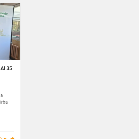
RYGOS
LIETUVIŲ
MOKYKLAI
35
AI 35
la
irba
čiau