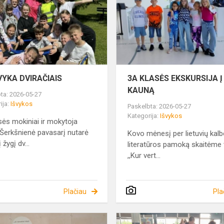
DVIRAČIAIS
VYKA DVIRAČIAIS
3A KLASĖS EKSKURSIJA Į
KAUNĄ
ta: 2026-05-27
ija:
Išvykos
Paskelbta: 2026-05-27
Kategorija:
Išvykos
sės mokiniai ir mokytoja
erkšnienė pavasarį nutarė
Kovo mėnesį per lietuvių kalb
į žygį dv...
literatūros pamoką skaitėme 
,,Kur vert...
Plačiau
Pla
PASKATINIMAS