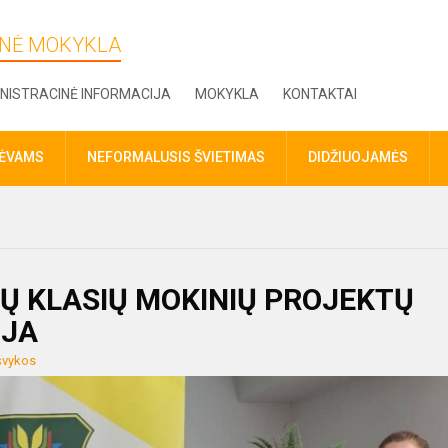
DINĖ MOKYKLA
NISTRACINĖ INFORMACIJA
MOKYKLA
KONTAKTAI
TĖVAMS
NEFORMALUSIS ŠVIETIMAS
DIDŽIUOJAMĖS
Ų KLASIŲ MOKINIŲ PROJEKTŲ
IJA
švykos