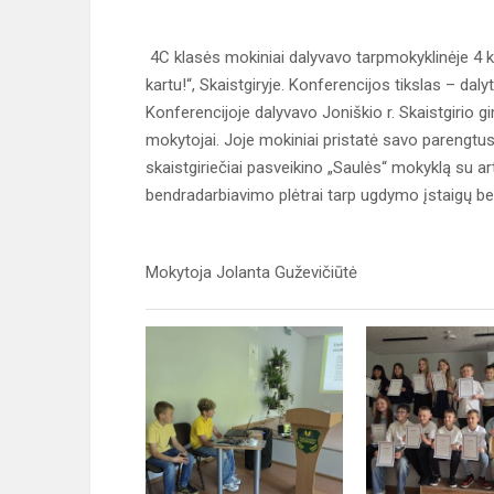
4C klasės mokiniai dalyvavo tarpmokyklinėje 4 k
kartu!“, Skaistgiryje. Konferencijos tikslas – dal
Konferencijoje dalyvavo Joniškio r. Skaistgirio
mokytojai. Joje mokiniai pristatė savo parengtu
skaistgiriečiai pasveikino „Saulės“ mokyklą su ar
bendradarbiavimo plėtrai tarp ugdymo įstaigų b
Mokytoja Jolanta Guževičiūtė