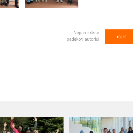
Nepamirškite
0
AČIŪ
padėkoti autoriui
4A
IŠVYKA