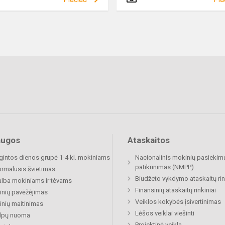
augos
Ataskaitos
lgintos dienos grupė 1-4 kl. mokiniams
Nacionalinis mokinių pasiekim
patikrinimas (NMPP)
rmalusis švietimas
Biudžeto vykdymo ataskaitų rin
lba mokiniams ir tėvams
Finansinių ataskaitų rinkiniai
nių pavėžėjimas
Veiklos kokybės įsivertinimas
nių maitinimas
Lėšos veiklai viešinti
alpų nuoma
Projektinė veikla