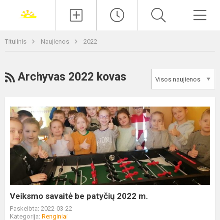
Paieška
Men
Titulinis
Naujienos
2022
RSS
Archyvas 2022 kovas
Veiksmo
savaitė
be
patyčių
2022
m.
Veiksmo savaitė be patyčių 2022 m.
Paskelbta: 2022-03-22
Kategorija:
Renginiai