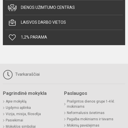
DIENOS UŽIMTUMO CENTRAS
LAISVOS DARBO VIETOS
1,2% PARAMA
Tvarkaraščiai
Pagrindinė mokykla
Paslaugos
Apie mokyklą
Prailgintos dienos grupė 1-4 kl.
mokiniams
Ugdymo aplinka
Neformalusis švietimas
Vizija, misija, filosofija
Pagalba mokiniams ir tėvams
Pasiekimai
Mokinių pavėžėjimas
Mokyklos simboliai