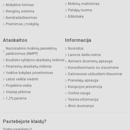
Mokinių maitinimas
Mokyklos himnas
Patalpų nuoma
Renginių sistema
Biblioteka
Bendradarbiavimas
Priėmimas į mokyklą
Ataskaitos
Informacija
Nacionalinis mokinių pasiekimų
Nuorodos
patikrinimas (NMPP)
Laisvos darbo vietos
Biudžeto vykdymo ataskaitų rinkiniai
Asmens duomenų apsauga
Finansinių ataskaitų rinkiniai
Konsultavimasis su visuomene
Veiklos kokybės įsivertinimas
Dažniausiai užduodami klausimai
Lėšos veiklai viešinti
Pranešėjų apsauga
Projektinė veikla
Korupcijos prevencija
Viešieji pirkimai
Civilinė sauga
1,2% parama
Teisinė informacija
Atviri duomenys
Pastebėjote klaidų?
Turite pasiūlymų?