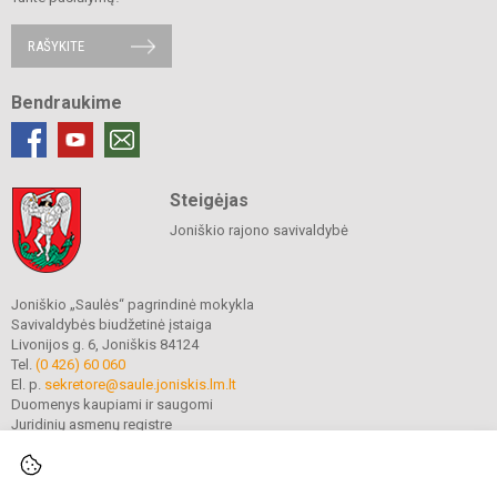
RAŠYKITE
Bendraukime
Steigėjas
Joniškio rajono savivaldybė
Joniškio „Saulės“ pagrindinė mokykla
Savivaldybės biudžetinė įstaiga
Livonijos g. 6, Joniškis 84124
Tel.
(0 426) 60 060
El. p.
sekretore@saule.joniskis.lm.lt
Duomenys kaupiami ir saugomi
Juridinių asmenų registre
Įmonės kodas 190565192