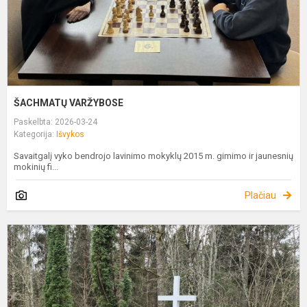
ŠACHMATŲ VARŽYBOSE
Paskelbta: 2026-03-24
Kategorija:
Išvykos
Savaitgalį vyko bendrojo lavinimo mokyklų 2015 m. gimimo ir jaunesnių
mokinių fi...
Plačiau
I
M
M