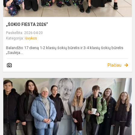
„ŠOKIO FIESTA 2026“
Paskelbta: 2026-04-20
Kategorija:
Išvykos
Balandžio 17 dieną 1-2 klasių šokių būrelis ir 3-4 klasių šokių būrelis
„Saulėja...
Plačiau
Š
R
M
D
D
K
„
D