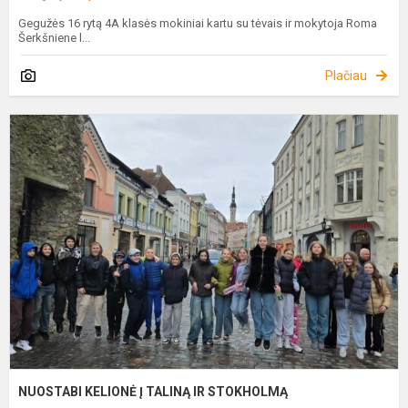
Gegužės 16 rytą 4A klasės mokiniai kartu su tėvais ir mokytoja Roma
Šerkšniene l...
Plačiau
N
K
Į
T
I
S
NUOSTABI KELIONĖ Į TALINĄ IR STOKHOLMĄ