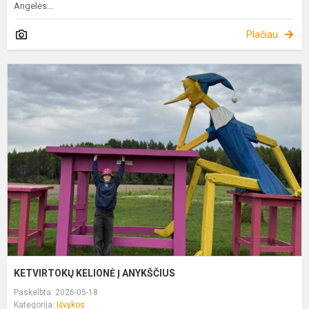
Angelės...
Plačiau
K
K
Į
A
KETVIRTOKŲ KELIONĖ Į ANYKŠČIUS
Paskelbta: 2026-05-18
Kategorija:
Išvykos