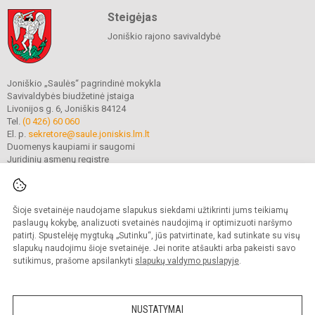
Steigėjas
Joniškio rajono savivaldybė
Joniškio „Saulės“ pagrindinė mokykla
Savivaldybės biudžetinė įstaiga
Livonijos g. 6, Joniškis 84124
Tel.
(0 426) 60 060
El. p.
sekretore@saule.joniskis.lm.lt
Duomenys kaupiami ir saugomi
Juridinių asmenų registre
Įmonės kodas 190565192
Šioje svetainėje naudojame slapukus siekdami užtikrinti jums teikiamų
© 2023. Joniškio „Saulės“ pagrindinė mokykla. Visos teisės saugomos.
paslaugų kokybę, analizuoti svetainės naudojimą ir optimizuoti naršymo
Kopijuoti turinį be raštiško įstaigos administracijos sutikimo griežtai draudžiama.
patirtį. Spustelėję mygtuką „Sutinku“, jūs patvirtinate, kad sutinkate su visų
slapukų naudojimu šioje svetainėje. Jei norite atšaukti arba pakeisti savo
Versija neįgaliesiems
Slapukų politika
sutikimus, prašome apsilankyti
slapukų valdymo puslapyje
.
Mes kuriame mokykloms
SVETAINESMOKYKLOMS.LT
NUSTATYMAI