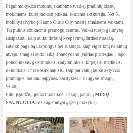
Pagal mokyklos mokinių skatinimo tvarką, pradinių klasių
mokiniams, kurie mokosi puikiai, skiriama ekskursija. Net 51
mokinys išvyko į Kauno Curio City-miestą smalsiems vaikams.
Tai puikus edukacinis pramogų centras.
Vaikai turėjo galimybę
susipažinti, kaip atlikti dirbtinį kvėpavimą, širdies masažą,
suteikti pagalbą užspringus bei sužinojo, kaip elgtis kitų nelaimių
atveju, smagiai leido laiką išbandydami įvairias profesijas – tapo
policininkais, gaisrininkais, statybininkais, kirpėjais, medikais,
ūkininkais ir net kosmonautais. Taip pat vaikų laukė aktyvios
pramogos: batutai, laipynės, karstyklės ir daugybė smagių
veiklų.
Pilni įspūdžių, geros nuotaikos ir naujų patirčių
MŪSŲ
ŠAUNUOLIAI
džiaugsmingai grįžo į mokyklą.