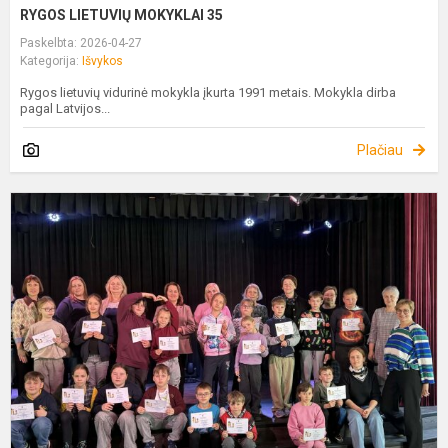
RYGOS LIETUVIŲ MOKYKLAI 35
Paskelbta: 2026-04-27
Kategorija:
Išvykos
Rygos lietuvių vidurinė mokykla įkurta 1991 metais. Mokykla dirba
pagal Latvijos...
Plačiau
„
P
R