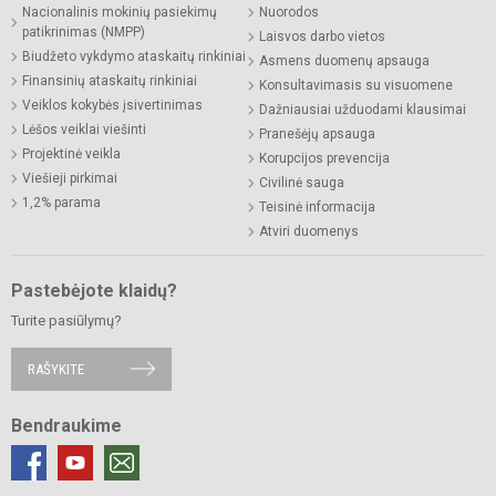
Nacionalinis mokinių pasiekimų
Nuorodos
patikrinimas (NMPP)
Laisvos darbo vietos
Biudžeto vykdymo ataskaitų rinkiniai
Asmens duomenų apsauga
Finansinių ataskaitų rinkiniai
Konsultavimasis su visuomene
Veiklos kokybės įsivertinimas
Dažniausiai užduodami klausimai
Lėšos veiklai viešinti
Pranešėjų apsauga
Projektinė veikla
Korupcijos prevencija
Viešieji pirkimai
Civilinė sauga
1,2% parama
Teisinė informacija
Atviri duomenys
Pastebėjote klaidų?
Turite pasiūlymų?
RAŠYKITE
Bendraukime