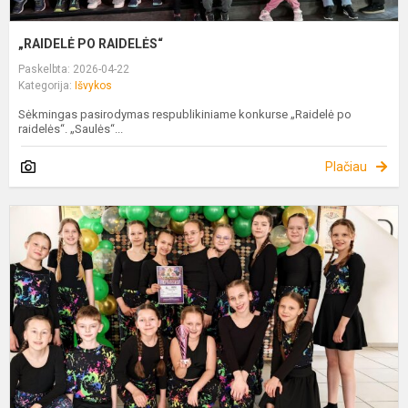
„RAIDELĖ PO RAIDELĖS“
Paskelbta: 2026-04-22
Kategorija:
Išvykos
Sėkmingas pasirodymas respublikiniame konkurse „Raidelė po
raidelės“. „Saulės“...
Plačiau
„
F
2