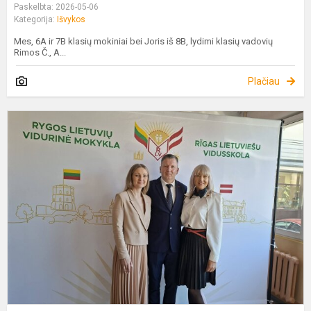
Paskelbta: 2026-05-06
Kategorija:
Išvykos
Mes, 6A ir 7B klasių mokiniai bei Joris iš 8B, lydimi klasių vadovių
Rimos Č., A...
Plačiau
R
L
M
3