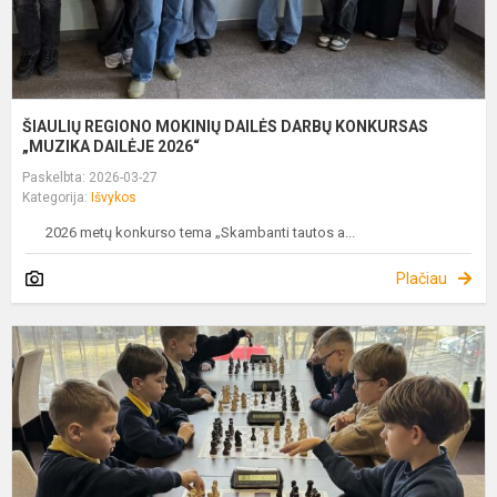
ŠIAULIŲ REGIONO MOKINIŲ DAILĖS DARBŲ KONKURSAS
„MUZIKA DAILĖJE 2026“
Paskelbta: 2026-03-27
Kategorija:
Išvykos
2026 metų konkurso tema „Skambanti tautos a...
Plačiau
Š
V