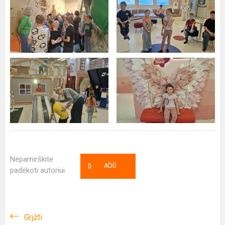
Nepamirškite
0
AČIŪ
padėkoti autoriui
Grįžti