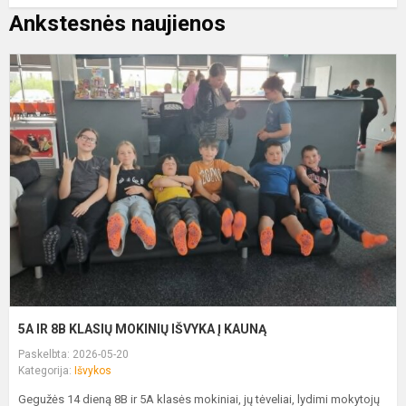
Ankstesnės naujienos
5
I
8
K
M
I
Į
K
5A IR 8B KLASIŲ MOKINIŲ IŠVYKA Į KAUNĄ
Paskelbta: 2026-05-20
Kategorija:
Išvykos
Gegužės 14 dieną 8B ir 5A klasės mokiniai, jų tėveliai, lydimi mokytojų