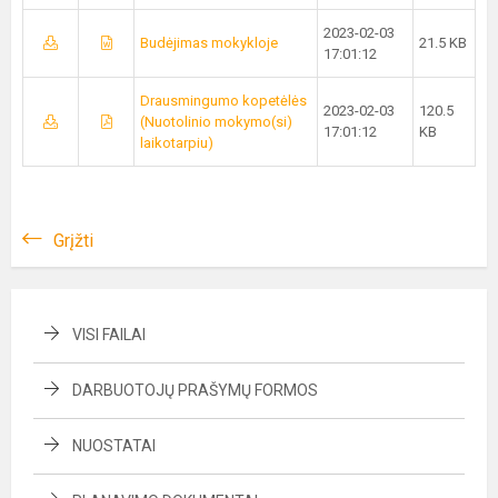
2023-02-03
Budėjimas mokykloje
21.5 KB
17:01:12
Drausmingumo kopetėlės
2023-02-03
120.5
(Nuotolinio mokymo(si)
17:01:12
KB
laikotarpiu)
Grįžti
VISI FAILAI
DARBUOTOJŲ PRAŠYMŲ FORMOS
NUOSTATAI