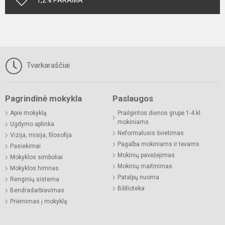
1,2% PARAMA
Tvarkaraščiai
Pagrindinė mokykla
Paslaugos
Apie mokyklą
Prailgintos dienos grupė 1-4 kl.
mokiniams
Ugdymo aplinka
Neformalusis švietimas
Vizija, misija, filosofija
Pagalba mokiniams ir tėvams
Pasiekimai
Mokinių pavėžėjimas
Mokyklos simboliai
Mokinių maitinimas
Mokyklos himnas
Patalpų nuoma
Renginių sistema
Biblioteka
Bendradarbiavimas
Priėmimas į mokyklą