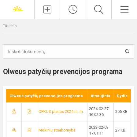
Paieška
Men
Titulinis
Olweus patyčių prevencijos programa
Olweus patyčių prevencijos programa
Atnaujinta
Dydis
2024-02-27
OPKUS planas 2024 m. m.
256 KB
16:02:36
2023-02-03
Mokinių atsakomybė
27 KB
17:01:11