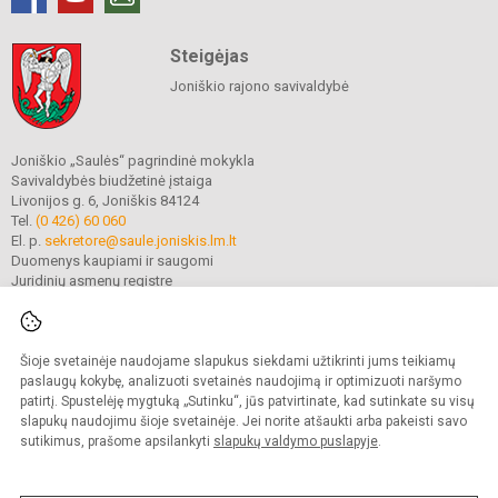
Steigėjas
Joniškio rajono savivaldybė
Joniškio „Saulės“ pagrindinė mokykla
Savivaldybės biudžetinė įstaiga
Livonijos g. 6, Joniškis 84124
Tel.
(0 426) 60 060
El. p.
sekretore@saule.joniskis.lm.lt
Duomenys kaupiami ir saugomi
Juridinių asmenų registre
Įmonės kodas 190565192
Šioje svetainėje naudojame slapukus siekdami užtikrinti jums teikiamų
© 2023. Joniškio „Saulės“ pagrindinė mokykla. Visos teisės saugomos.
paslaugų kokybę, analizuoti svetainės naudojimą ir optimizuoti naršymo
Kopijuoti turinį be raštiško įstaigos administracijos sutikimo griežtai draudžiama.
patirtį. Spustelėję mygtuką „Sutinku“, jūs patvirtinate, kad sutinkate su visų
slapukų naudojimu šioje svetainėje. Jei norite atšaukti arba pakeisti savo
Versija neįgaliesiems
Slapukų politika
sutikimus, prašome apsilankyti
slapukų valdymo puslapyje
.
Mes kuriame mokykloms
SVETAINESMOKYKLOMS.LT