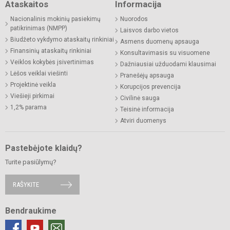
Ataskaitos
Informacija
Nacionalinis mokinių pasiekimų
Nuorodos
patikrinimas (NMPP)
Laisvos darbo vietos
Biudžeto vykdymo ataskaitų rinkiniai
Asmens duomenų apsauga
Finansinių ataskaitų rinkiniai
Konsultavimasis su visuomene
Veiklos kokybės įsivertinimas
Dažniausiai užduodami klausimai
Lėšos veiklai viešinti
Pranešėjų apsauga
Projektinė veikla
Korupcijos prevencija
Viešieji pirkimai
Civilinė sauga
1,2% parama
Teisinė informacija
Atviri duomenys
Pastebėjote klaidų?
Turite pasiūlymų?
RAŠYKITE
Bendraukime