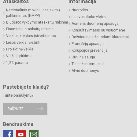
Ataskaitos
Informacija
Nacionalinis mokinių pasiekimų
Nuorodos
patikrinimas (NMPP)
Laisvos darbo vietos
Biudžeto vykdymo ataskaitų rinkiniai
Asmens duomenų apsauga
Finansinių ataskaitų rinkiniai
Konsultavimasis su visuomene
Veiklos kokybės įsivertinimas
Dažniausiai užduodami klausimai
Lėšos veiklai viešinti
Pranešėjų apsauga
Projektinė veikla
Korupcijos prevencija
Viešieji pirkimai
Civilinė sauga
1,2% parama
Teisinė informacija
Atviri duomenys
Pastebėjote klaidų?
Turite pasiūlymų?
RAŠYKITE
Bendraukime