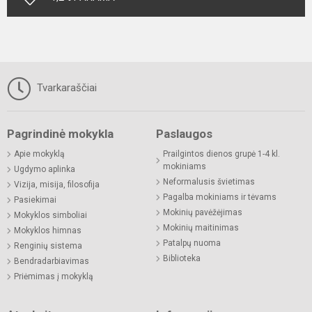
Tvarkaraščiai
Pagrindinė mokykla
Paslaugos
Apie mokyklą
Prailgintos dienos grupė 1-4 kl.
mokiniams
Ugdymo aplinka
Neformalusis švietimas
Vizija, misija, filosofija
Pagalba mokiniams ir tėvams
Pasiekimai
Mokinių pavėžėjimas
Mokyklos simboliai
Mokinių maitinimas
Mokyklos himnas
Patalpų nuoma
Renginių sistema
Biblioteka
Bendradarbiavimas
Priėmimas į mokyklą