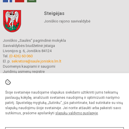
Steigėjas
Joniškio rajono savivaldybė
Joniškio „Saulės“ pagrindinė mokykla
Savivaldybės biudžetinė įstaiga
Livonijos g. 6, Joniškis 84124
Tel.
(0 426) 60 060
El. p.
sekretore@saule.joniskis.lm.lt
Duomenys kaupiami ir saugomi
Juridinių asmenų registre
Įmonės kodas 190565192
Šioje svetainėje naudojame slapukus siekdami užtikrinti jums teikiamų
© 2023. Joniškio „Saulės“ pagrindinė mokykla. Visos teisės saugomos.
paslaugų kokybę, analizuoti svetainės naudojimą ir optimizuoti naršymo
Kopijuoti turinį be raštiško įstaigos administracijos sutikimo griežtai draudžiama.
patirtį. Spustelėję mygtuką „Sutinku“, jūs patvirtinate, kad sutinkate su visų
slapukų naudojimu šioje svetainėje. Jei norite atšaukti arba pakeisti savo
Versija neįgaliesiems
Slapukų politika
sutikimus, prašome apsilankyti
slapukų valdymo puslapyje
.
Mes kuriame mokykloms
SVETAINESMOKYKLOMS.LT