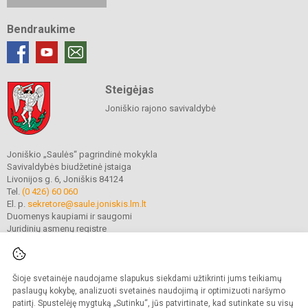
Bendraukime
Steigėjas
Joniškio rajono savivaldybė
Joniškio „Saulės“ pagrindinė mokykla
Savivaldybės biudžetinė įstaiga
Livonijos g. 6, Joniškis 84124
Tel.
(0 426) 60 060
El. p.
sekretore@saule.joniskis.lm.lt
Duomenys kaupiami ir saugomi
Juridinių asmenų registre
Įmonės kodas 190565192
Šioje svetainėje naudojame slapukus siekdami užtikrinti jums teikiamų
© 2023. Joniškio „Saulės“ pagrindinė mokykla. Visos teisės saugomos.
paslaugų kokybę, analizuoti svetainės naudojimą ir optimizuoti naršymo
Kopijuoti turinį be raštiško įstaigos administracijos sutikimo griežtai draudžiama.
patirtį. Spustelėję mygtuką „Sutinku“, jūs patvirtinate, kad sutinkate su visų