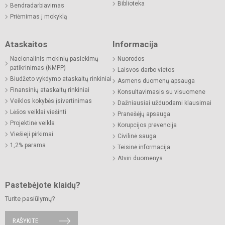
Biblioteka
Bendradarbiavimas
Priėmimas į mokyklą
Ataskaitos
Informacija
Nacionalinis mokinių pasiekimų
Nuorodos
patikrinimas (NMPP)
Laisvos darbo vietos
Biudžeto vykdymo ataskaitų rinkiniai
Asmens duomenų apsauga
Finansinių ataskaitų rinkiniai
Konsultavimasis su visuomene
Veiklos kokybės įsivertinimas
Dažniausiai užduodami klausimai
Lėšos veiklai viešinti
Pranešėjų apsauga
Projektinė veikla
Korupcijos prevencija
Viešieji pirkimai
Civilinė sauga
1,2% parama
Teisinė informacija
Atviri duomenys
Pastebėjote klaidų?
Turite pasiūlymų?
RAŠYKITE