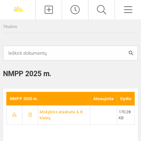
Paieška
Men
Titulinis
NMPP 2025 m.
NMPP 2025 m.
Atnaujinta
Dydis
Mokyklos ataskaita 4, 8
170.28
klasių
KB