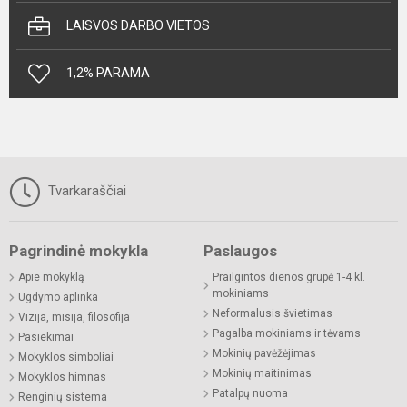
LAISVOS DARBO VIETOS
1,2% PARAMA
Tvarkaraščiai
Pagrindinė mokykla
Paslaugos
Apie mokyklą
Prailgintos dienos grupė 1-4 kl.
mokiniams
Ugdymo aplinka
Neformalusis švietimas
Vizija, misija, filosofija
Pagalba mokiniams ir tėvams
Pasiekimai
Mokinių pavėžėjimas
Mokyklos simboliai
Mokinių maitinimas
Mokyklos himnas
Patalpų nuoma
Renginių sistema