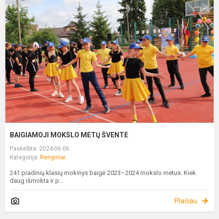
M
M
Š
BAIGIAMOJI MOKSLO METŲ ŠVENTĖ
Paskelbta: 2024-06-06
Kategorija:
Renginiai
241 pradinių klasių mokinys baigė 2023–2024 mokslo metus. Kiek
daug išmokta ir p...
Plačiau