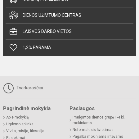
DIENOS UŽIMTUMO CENTRAS
LAISVOS DARBO VIETOS
1,2% PARAMA
Tvarkaraščiai
Pagrindinė mokykla
Paslaugos
Apie mokyklą
Prailgintos dienos grupė 1-4 kl.
mokiniams
Ugdymo aplinka
Neformalusis švietimas
Vizija, misija, filosofija
Pagalba mokiniams ir tėvams
Pasiekimai