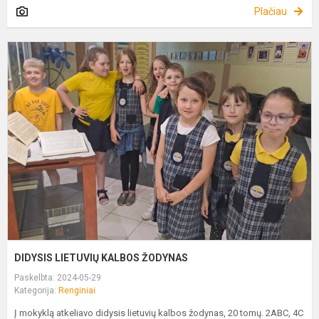
Plačiau
D
L
K
Ž
DIDYSIS LIETUVIŲ KALBOS ŽODYNAS
Paskelbta: 2024-05-29
Kategorija:
Renginiai
Į mokyklą atkeliavo didysis lietuvių kalbos žodynas, 20 tomų. 2ABC, 4C