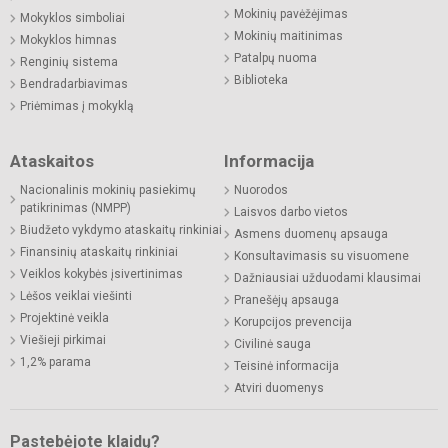
Mokinių pavėžėjimas
Mokyklos simboliai
Mokinių maitinimas
Mokyklos himnas
Patalpų nuoma
Renginių sistema
Biblioteka
Bendradarbiavimas
Priėmimas į mokyklą
Ataskaitos
Informacija
Nacionalinis mokinių pasiekimų
Nuorodos
patikrinimas (NMPP)
Laisvos darbo vietos
Biudžeto vykdymo ataskaitų rinkiniai
Asmens duomenų apsauga
Finansinių ataskaitų rinkiniai
Konsultavimasis su visuomene
Veiklos kokybės įsivertinimas
Dažniausiai užduodami klausimai
Lėšos veiklai viešinti
Pranešėjų apsauga
Projektinė veikla
Korupcijos prevencija
Viešieji pirkimai
Civilinė sauga
1,2% parama
Teisinė informacija
Atviri duomenys
Pastebėjote klaidų?