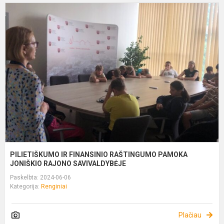
P
I
F
R
P
J
R
PILIETIŠKUMO IR FINANSINIO RAŠTINGUMO PAMOKA
JONIŠKIO RAJONO SAVIVALDYBĖJE
Paskelbta: 2024-06-06
Kategorija:
Renginiai
Plačiau