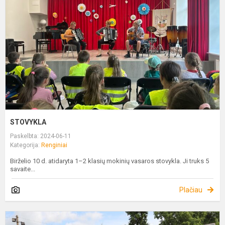
STOVYKLA
Paskelbta: 2024-06-11
Kategorija:
Renginiai
Birželio 10 d. atidaryta 1–2 klasių mokinių vasaros stovykla. Ji truks 5
savaite...
Plačiau
B