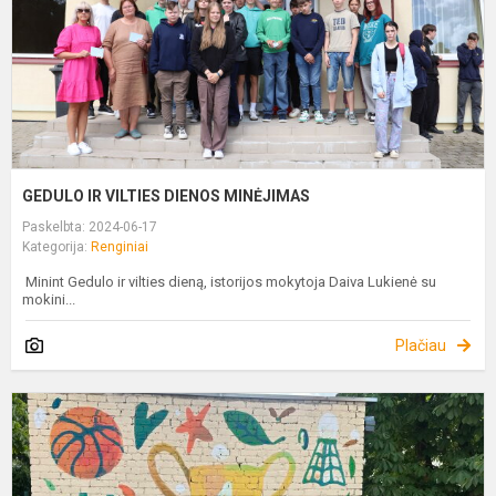
GEDULO IR VILTIES DIENOS MINĖJIMAS
Paskelbta: 2024-06-17
Kategorija:
Renginiai
Minint Gedulo ir vilties dieną, istorijos mokytoja Daiva Lukienė su
mokini...
Plačiau
S
–
P
S