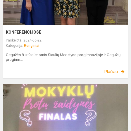
KONFERENCIJOSE
Paskelbta: 2024-06-22
Kategorija:
Renginiai
Gegužės 8 ir 9 dienomis Šiaulių Medelyno progimnazijoje ir Gegužių
progimn...
Plačiau
8
P