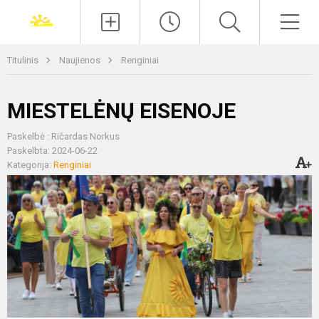
Paieška
Men
Titulinis
Naujienos
Renginiai
MIESTELĖNŲ EISENOJE
Paskelbė : Ričardas Norkus
Paskelbta: 2024-06-22
Kategorija:
Renginiai