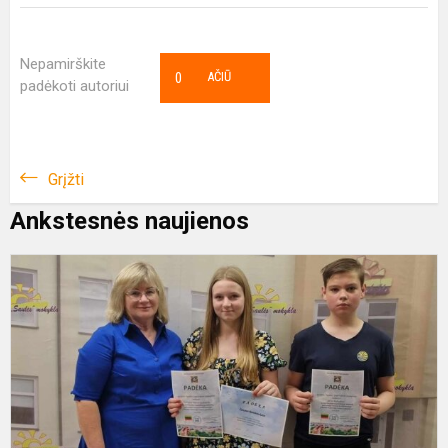
Nepamirškite
0
AČIŪ
padėkoti autoriui
Grįžti
Ankstesnės naujienos
K