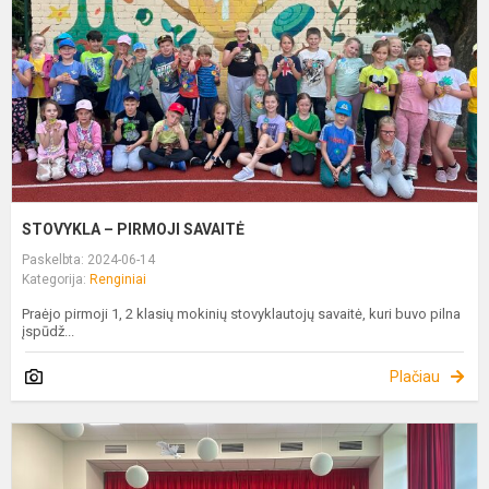
STOVYKLA – PIRMOJI SAVAITĖ
Paskelbta: 2024-06-14
Kategorija:
Renginiai
Praėjo pirmoji 1, 2 klasių mokinių stovyklautojų savaitė, kuri buvo pilna
įspūdž...
Plačiau
S