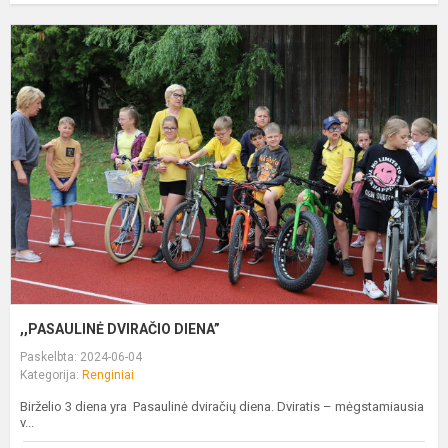
,
D
D
,,PASAULINĖ DVIRAČIO DIENA”
Paskelbta: 2024-06-04
Kategorija:
Renginiai
Birželio 3 diena yra Pasaulinė dviračių diena. Dviratis – mėgstamiausia
v...