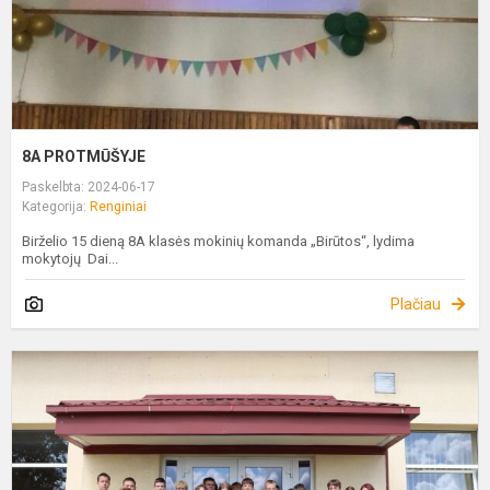
8A PROTMŪŠYJE
Paskelbta: 2024-06-17
Kategorija:
Renginiai
Birželio 15 dieną 8A klasės mokinių komanda „Birūtos“, lydima
mokytojų Dai...
Plačiau
G
I
V
D