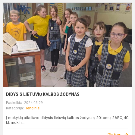
D
L
K
Ž
DIDYSIS LIETUVIŲ KALBOS ŽODYNAS
Paskelbta: 2024-05-29
Kategorija:
Renginiai
Į mokyklą atkeliavo didysis lietuvių kalbos žodynas, 20 tomų. 2ABC, 4C
kl. mokin...
Plačiau