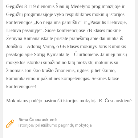
Gegužės 8 ir 9 dienomis Šiaulių Medelyno progimnazijoje ir
Gegužių progimnazijoje vyko respublikinės mokinių istorijos
konferencijos „Ko negalima pamiršti?“ ir „Pasaulis Lietuvoje,
Lietuva pasaulyje“. Šiose konferencijose 7B klasės mokinė
Žemyna Ramanauskaitė pristatė pranešimą apie dailininką iš
Joniškio – Adomą Varną, o 6B klasės mokinys Joris Kubulkis
pasakojo apie Sofiją Kymantaitę – Čiurlionienę. Jaunieji mūsų
mokyklos istorikai supažindino kitų mokyklų mokinius su
žinomais Joniškio krašto žmonėmis, ugdėsi pilietiškumo,
komunikavimo ir pažintines kompetencijas. Sėkmės kitose
konferencijose!
Mokiniams padėjo pasiruošti istorijos mokytoja R. Česnauskienė
Rima Česnauskienė
Istorijos/ pilietiškumo pagrindų mokytoja