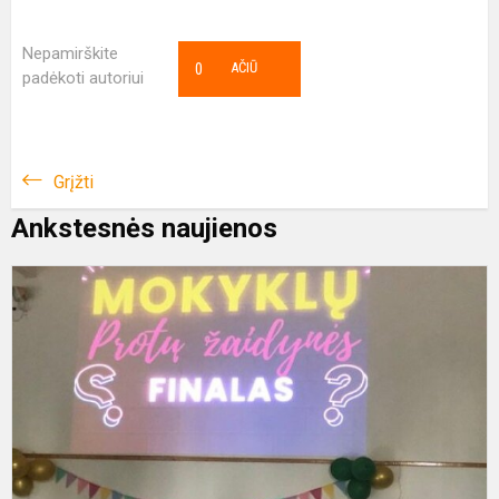
Nepamirškite
0
AČIŪ
padėkoti autoriui
Grįžti
Ankstesnės naujienos
8
P