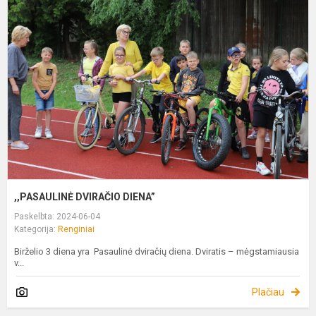
D
D
,,PASAULINĖ DVIRAČIO DIENA”
Paskelbta: 2024-06-04
Kategorija:
Renginiai
Birželio 3 diena yra Pasaulinė dviračių diena. Dviratis – mėgstamiausia
v...
Plačiau