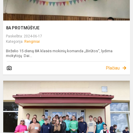
8A PROTMŪŠYJE
Paskelbta: 2024-06-17
Kategorija:
Renginiai
Birželio 15 dieną 8A klasės mokinių komanda „Birūtos“, lydima
mokytojų Dai...
Plačiau
G
I
V
D