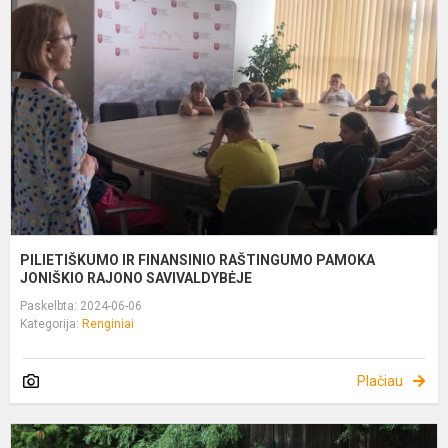
F
R
P
J
R
PILIETIŠKUMO IR FINANSINIO RAŠTINGUMO PAMOKA
JONIŠKIO RAJONO SAVIVALDYBĖJE
Paskelbta: 2024-06-06
Kategorija:
Renginiai
Plačiau
,