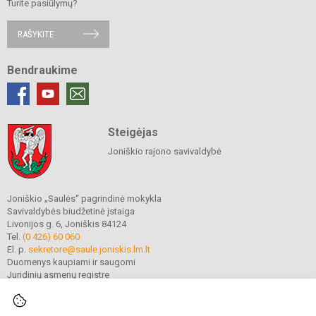
Turite pasiūlymų?
RAŠYKITE
Bendraukime
Steigėjas
Joniškio rajono savivaldybė
Joniškio „Saulės“ pagrindinė mokykla
Savivaldybės biudžetinė įstaiga
Livonijos g. 6, Joniškis 84124
Tel.
(0 426) 60 060
El. p.
sekretore@saule.joniskis.lm.lt
Duomenys kaupiami ir saugomi
Juridinių asmenų registre
Įmonės kodas 190565192