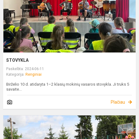
STOVYKLA
Paskelbta: 2024-06-11
Kategorija:
Renginiai
Birželio 10 d. atidaryta 1–2 klasių mokinių vasaros stovykla. Ji truks 5
savaite...
Plačiau
B
M
M