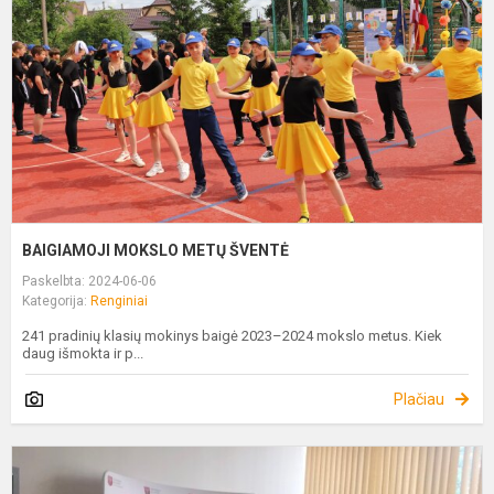
Š
BAIGIAMOJI MOKSLO METŲ ŠVENTĖ
Paskelbta: 2024-06-06
Kategorija:
Renginiai
241 pradinių klasių mokinys baigė 2023–2024 mokslo metus. Kiek
daug išmokta ir p...
Plačiau
P
I