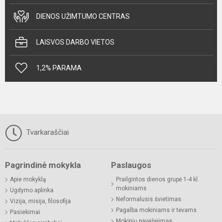
DIENOS UŽIMTUMO CENTRAS
LAISVOS DARBO VIETOS
1,2% PARAMA
Tvarkaraščiai
Pagrindinė mokykla
Paslaugos
Apie mokyklą
Prailgintos dienos grupė 1-4 kl.
mokiniams
Ugdymo aplinka
Neformalusis švietimas
Vizija, misija, filosofija
Pagalba mokiniams ir tėvams
Pasiekimai
Mokinių pavėžėjimas