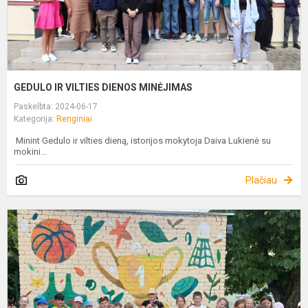
GEDULO IR VILTIES DIENOS MINĖJIMAS
Paskelbta: 2024-06-17
Kategorija:
Renginiai
Minint Gedulo ir vilties dieną, istorijos mokytoja Daiva Lukienė su
mokini...
Plačiau
S
–
P
S