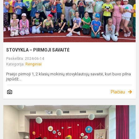
STOVYKLA – PIRMOJI SAVAITĖ
Paskelbta: 2024-06-14
Kategorija:
Renginiai
Praėjo pirmoji 1, 2 klasių mokinių stovyklautojų savaitė, kuri buvo pilna
įspūdž...
Plačiau
S