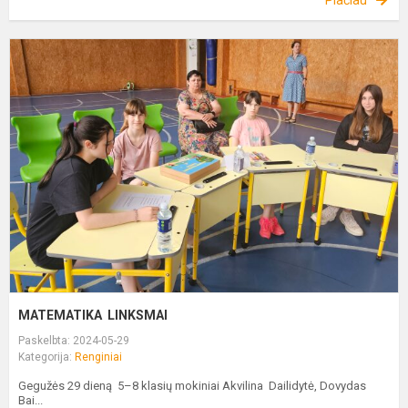
M
L
MATEMATIKA LINKSMAI
Paskelbta: 2024-05-29
Kategorija:
Renginiai
Gegužės 29 dieną 5–8 klasių mokiniai Akvilina Dailidytė, Dovydas
Bai...