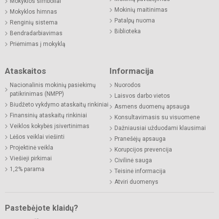
Mokyklos simboliai
Mokinių maitinimas
Mokyklos himnas
Patalpų nuoma
Renginių sistema
Biblioteka
Bendradarbiavimas
Priėmimas į mokyklą
Ataskaitos
Informacija
Nacionalinis mokinių pasiekimų
Nuorodos
patikrinimas (NMPP)
Laisvos darbo vietos
Biudžeto vykdymo ataskaitų rinkiniai
Asmens duomenų apsauga
Finansinių ataskaitų rinkiniai
Konsultavimasis su visuomene
Veiklos kokybės įsivertinimas
Dažniausiai užduodami klausimai
Lėšos veiklai viešinti
Pranešėjų apsauga
Projektinė veikla
Korupcijos prevencija
Viešieji pirkimai
Civilinė sauga
1,2% parama
Teisinė informacija
Atviri duomenys
Pastebėjote klaidų?