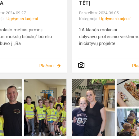
KA
TĖTĮ
ta: 2024-09-27
Paskelbta: 2024-06-05
ija:
Ugdymas karjerai
Kategorija:
Ugdymas karjerai
mokslo metais pirmoji
2A klasės mokiniai
os mokslų bičiulių“ būrelio
dalyvavo profesinio veiklinim
buvo į ,,Ba...
iniciatyvų projekte...
Plačiau
Pla
SKANIAUSI
KEBABAI
„PAS
ŠARĄ“