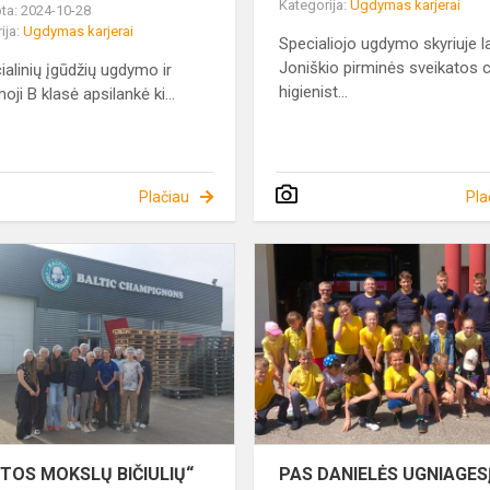
Kategorija:
Ugdymas karjerai
ta: 2024-10-28
ija:
Ugdymas karjerai
Specialiojo ugdymo skyriuje l
Joniškio pirminės sveikatos 
inių įgūdžių ugdymo ir
higienist...
oji B klasė apsilankė ki...
Plačiau
Pla
,,GAMTOS
MOKSLŲ
BIČIULIŲ“
IŠVYKA
MTOS MOKSLŲ BIČIULIŲ“
PAS DANIELĖS UGNIAGES