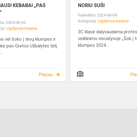
IAUSI KEBABAI „PAS
NORIU SUŠI
“
Paskelbta: 2024-06-04
Kategorija:
Ugdymas karjerai
ta: 2024-06-05
ija:
Ugdymas karjerai
3C klasė dalyvaudama profes
veiklinimo iniciatyvoje „Šok į 
sė vėl šoko į tėvų klumpes ir
klumpes 2024...
nkė pas Gretos Užbalytės tėtį
...
Plačiau
Pla