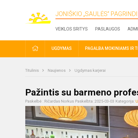
JONIŠKIO „SAULĖS“ PAGRIN
VEIKLOS SRITYS
PASLAUGOS
ADMI
PRADŽIA
UGDYMAS
PAGALBA MOKINIAMS IR 
Titulinis
Naujienos
Ugdymas karjerai
Pažintis su barmeno profes
Paskelbė : Ričardas Norkus
Paskelbta: 2025-03-03
Kategorija:
U