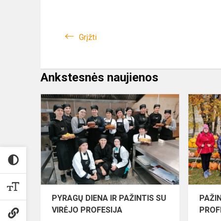
Grįžti
Ankstesnės naujienos
PYRAGŲ
DIENA
IR
PAŽINTIS
SU
VIRĖJO
PROFESIJA
PYRAGŲ DIENA IR PAŽINTIS SU
PAŽIN
VIRĖJO PROFESIJA
PROF