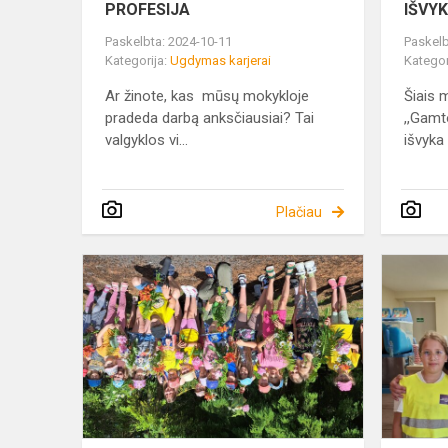
PROFESIJA
IŠVY
Paskelbta: 2024-10-11
Paskelb
Kategorija:
Ugdymas karjerai
Kategor
Ar žinote, kas mūsų mokykloje
Šiais 
pradeda darbą anksčiausiai? Tai
,,Gamt
valgyklos vi...
išvyka 
Plačiau
„ŠOK
Į
TĖVŲ
KLUMPES
2024“