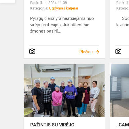
Paskelbta: 2024-11-08
Paskelb
Kategorija:
Ugdymas karjerai
Kategor
Pyragų diena yra neatsiejama nuo
Social
virėjo profesijos. Juk būtent šie
lavinam
žmonės pasirū...
Plačiau
PAŽINTIS
SU
VIRĖJO
PROFESIJA
PAŽINTIS SU VIRĖJO
,,GA