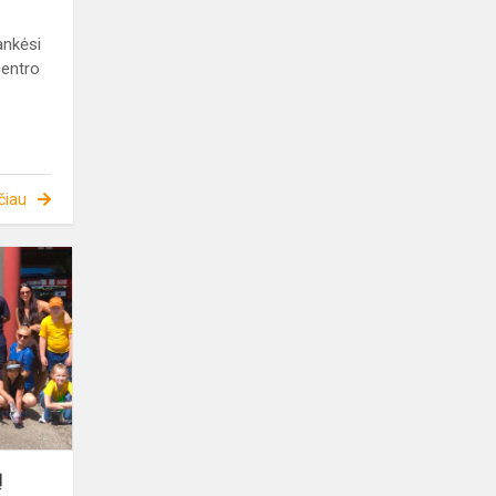
ankėsi
centro
čiau
PAS
DANIELĖS
UGNIAGESĮ
TĖTĮ
Į