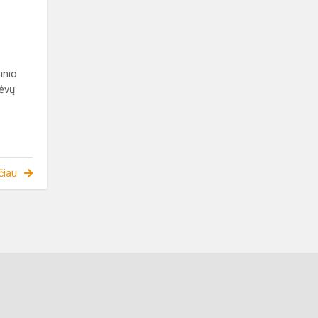
inio
tėvų
čiau