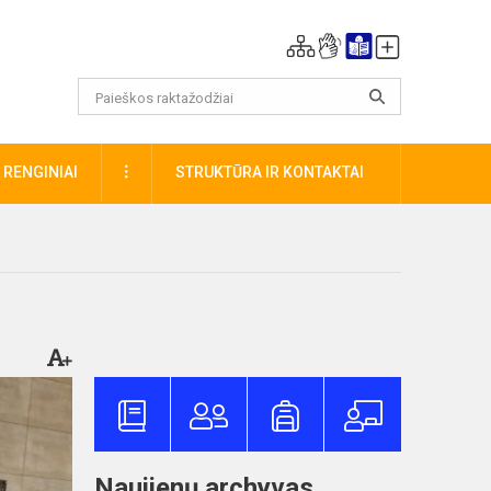
DAUGIAU
RENGINIAI
STRUKTŪRA IR KONTAKTAI
Naujienų archyvas