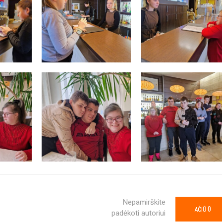
Nepamirškite
0
AČIŪ
padėkoti autoriui