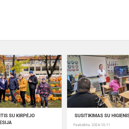
PAŽINTIS
SU
KIRPĖJO
PROFESIJA
TIS SU KIRPĖJO
SUSITIKIMAS SU HIGIENI
ESIJA
Paskelbta: 2024-10-11