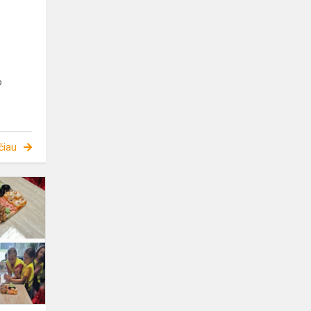
o
čiau
NORIU
SUŠI