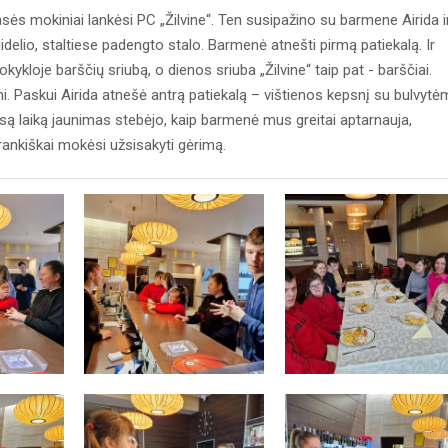
s mokiniai lankėsi PC „Žilvine“. Ten susipažino su barmene Airida i
idelio, staltiese padengto stalo. Barmenė atnešti pirmą patiekalą. Ir
loje barščių sriubą, o dienos sriuba „Žilvine“ taip pat - barščiai.
mi. Paskui Airida atnešė antrą patiekalą – vištienos kepsnį su bulvytė
 Visą laiką jaunimas stebėjo, kaip barmenė mus greitai aptarnauja,
rankiškai mokėsi užsisakyti gėrimą.