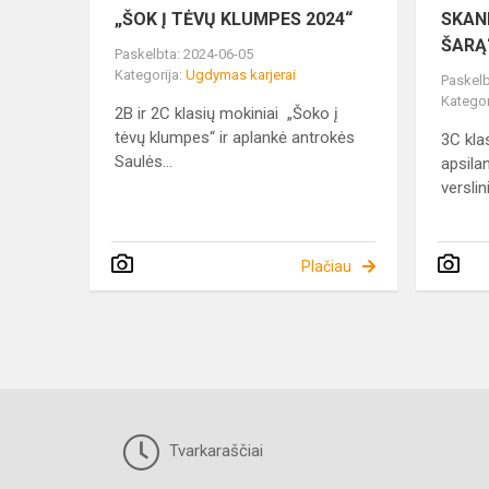
„ŠOK Į TĖVŲ KLUMPES 2024“
SKAN
ŠARĄ
Paskelbta: 2024-06-05
Kategorija:
Ugdymas karjerai
Paskelb
Kategor
2B ir 2C klasių mokiniai „Šoko į
tėvų klumpes“ ir aplankė antrokės
3C kla
Saulės...
apsila
verslini
Plačiau
Tvarkaraščiai