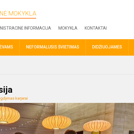
DINĖ MOKYKLA
NISTRACINĖ INFORMACIJA
MOKYKLA
KONTAKTAI
TĖVAMS
NEFORMALUSIS ŠVIETIMAS
DIDŽIUOJAMĖS
ija
gdymas karjerai