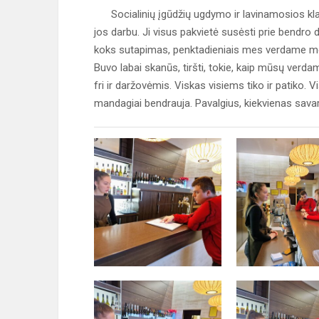
Socialinių įgūdžių ugdymo ir lavinamosios klasė
jos darbu. Ji visus pakvietė susėsti prie bendro d
koks sutapimas, penktadieniais mes verdame mokyk
Buvo labai skanūs, tiršti, tokie, kaip mūsų verda
fri ir daržovėmis. Viskas visiems tiko ir patiko.
mandagiai bendrauja. Pavalgius, kiekvienas sava