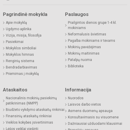
Pagrindinė mokykla
Paslaugos
Apie mokyklą
Prailgintos dienos grupė 1-4 kl.
mokiniams
Ugdymo aplinka
Neformalusis švietimas
Vizija, misija, filosofija
Pagalba mokiniams ir tėvams
Pasiekimai
Mokinių pavėžėjimas
Mokyklos simboliai
Mokinių maitinimas
Mokyklos himnas
Patalpų nuoma
Renginių sistema
Biblioteka
Bendradarbiavimas
Priėmimas į mokyklą
Ataskaitos
Informacija
Nacionalinis mokinių pasiekimų
Nuorodos
patikrinimas (NMPP)
Laisvos darbo vietos
Biudžeto vykdymo ataskaitų rinkiniai
Asmens duomenų apsauga
Finansinių ataskaitų rinkiniai
Konsultavimasis su visuomene
Veiklos kokybės įsivertinimas
Dažniausiai užduodami klausimai
Lėšos veiklai viešinti
Pranešėjų apsauga