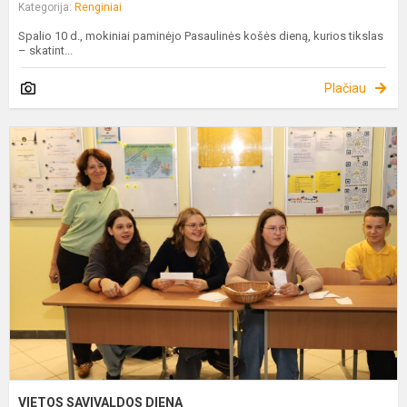
Kategorija:
Renginiai
Spalio 10 d., mokiniai paminėjo Pasaulinės košės dieną, kurios tikslas
– skatint...
Plačiau
V
S
D
VIETOS SAVIVALDOS DIENA