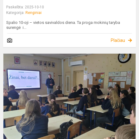
Paskelbta: 2025-10-10
Kategorija:
Renginiai
Spalio 10-oji – vietos savivaldos diena. Ta proga mokinių taryba
surengė i...
Plačiau
P
P