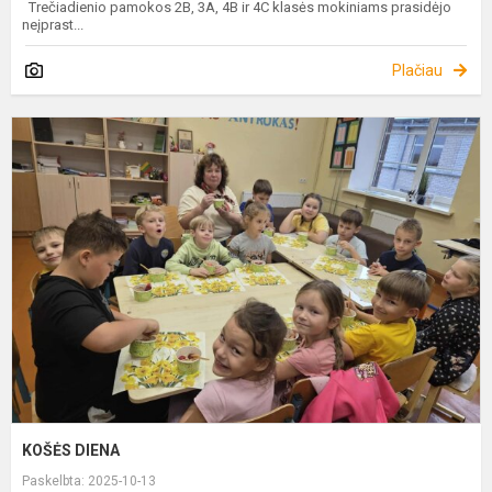
Trečiadienio pamokos 2B, 3A, 4B ir 4C klasės mokiniams prasidėjo
neįprast...
Plačiau
K
D
KOŠĖS DIENA
Paskelbta: 2025-10-13