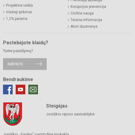
Projektinė veikla
Korupcijos prevencija
Viešieji pirkimai
Civilinė sauga
1,2% parama
Teisinė informacija
Atviri duomenys
Pastebėjote klaidų?
Turite pasiūlymų?
RAŠYKITE
Bendraukime
Steigėjas
Joniškio rajono savivaldybė
Joniškio „Saulės“ pagrindinė mokykla