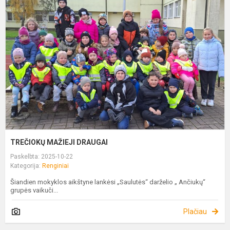
M
D
TREČIOKŲ MAŽIEJI DRAUGAI
Paskelbta: 2025-10-22
Kategorija:
Renginiai
Šiandien mokyklos aikštyne lankėsi „Saulutės“ darželio „ Ančiukų“
grupės vaikuči...
Plačiau