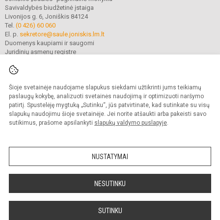
Savivaldybės biudžetinė įstaiga
Livonijos g. 6, Joniškis 84124
Tel.
(0 426) 60 060
El. p.
sekretore@saule.joniskis.lm.lt
Duomenys kaupiami ir saugomi
Juridinių asmenų registre
Įmonės kodas 190565192
Šioje svetainėje naudojame slapukus siekdami užtikrinti jums teikiamų
© 2023. Joniškio „Saulės“ pagrindinė mokykla. Visos teisės saugomos.
paslaugų kokybę, analizuoti svetainės naudojimą ir optimizuoti naršymo
Kopijuoti turinį be raštiško įstaigos administracijos sutikimo griežtai draudžiama.
patirtį. Spustelėję mygtuką „Sutinku“, jūs patvirtinate, kad sutinkate su visų
slapukų naudojimu šioje svetainėje. Jei norite atšaukti arba pakeisti savo
Versija neįgaliesiems
Slapukų politika
sutikimus, prašome apsilankyti
slapukų valdymo puslapyje
.
Mes kuriame mokykloms
SVETAINESMOKYKLOMS.LT
NUSTATYMAI
NESUTINKU
SUTINKU