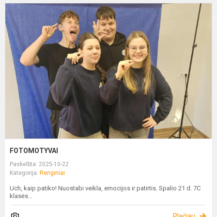
F
FOTOMOTYVAI
Paskelbta: 2025-10-22
Kategorija:
Renginiai
Uch, kaip patiko! Nuostabi veikla, emocijos ir patirtis. Spalio 21 d. 7C
klasės...
Plačiau