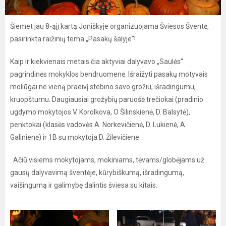
Šiemet jau 8-ąjį kartą Joniškyje organizuojama Šviesos Šventė,
pasirinkta raižinių tema „Pasakų šalyje“!
Kaip ir kiekvienais metais čia aktyviai dalyvavo „Saulės“
pagrindinės mokyklos bendruomenė. Išraižyti pasakų motyvais
moliūgai ne vieną praeivį stebino savo grožiu, išradingumu,
kruopštumu. Daugiausiai grožybių paruošė trečiokai (pradinio
ugdymo mokytojos V. Korolkova, O Šilinskienė, D. Balsytė),
penktokai (klasės vadovės A. Norkevičienė, D. Lukienė, A.
Galinienė) ir 1B su mokytoja D. Žilevičiene.
Ačiū visiems mokytojams, mokiniams, tėvams/globėjams už
gausų dalyvavimą šventėje, kūrybiškumą, išradingumą,
vaišingumą ir galimybę dalintis šviesa su kitais.