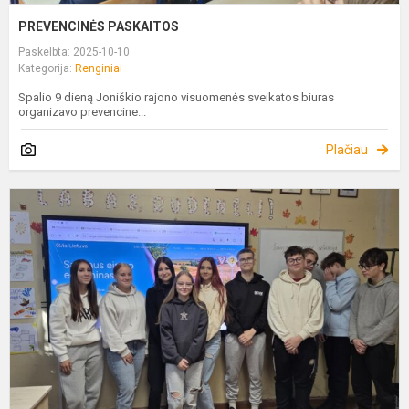
PREVENCINĖS PASKAITOS
Paskelbta: 2025-10-10
Kategorija:
Renginiai
Spalio 9 dieną Joniškio rajono visuomenės sveikatos biuras
organizavo prevencine...
Plačiau
K
B
S