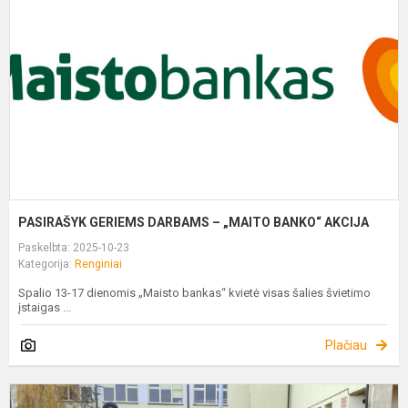
–
„
B
A
PASIRAŠYK GERIEMS DARBAMS – „MAITO BANKO“ AKCIJA
Paskelbta: 2025-10-23
Kategorija:
Renginiai
Spalio 13-17 dienomis „Maisto bankas“ kvietė visas šalies švietimo
įstaigas ...
Plačiau
T