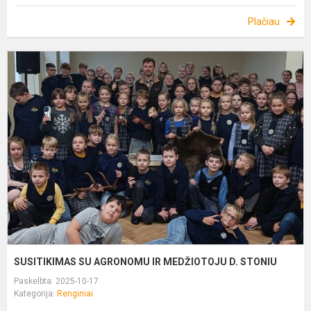
Plačiau
S
S
A
I
M
D
S
SUSITIKIMAS SU AGRONOMU IR MEDŽIOTOJU D. STONIU
Paskelbta: 2025-10-17
Kategorija:
Renginiai