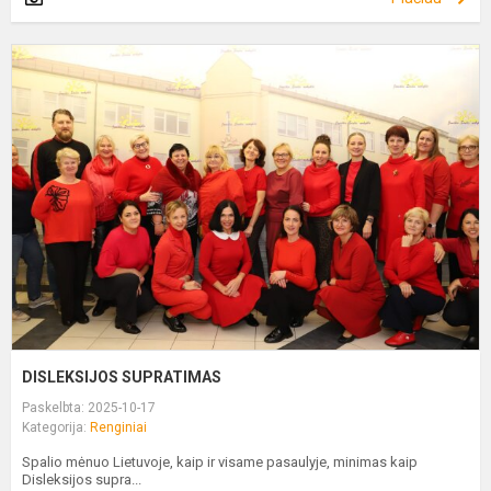
D
S
DISLEKSIJOS SUPRATIMAS
Paskelbta: 2025-10-17
Kategorija:
Renginiai
Spalio mėnuo Lietuvoje, kaip ir visame pasaulyje, minimas kaip
Disleksijos supra...