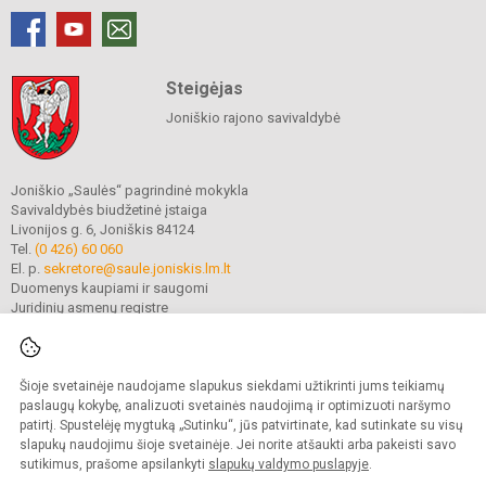
Steigėjas
Joniškio rajono savivaldybė
Joniškio „Saulės“ pagrindinė mokykla
Savivaldybės biudžetinė įstaiga
Livonijos g. 6, Joniškis 84124
Tel.
(0 426) 60 060
El. p.
sekretore@saule.joniskis.lm.lt
Duomenys kaupiami ir saugomi
Juridinių asmenų registre
Įmonės kodas 190565192
Šioje svetainėje naudojame slapukus siekdami užtikrinti jums teikiamų
© 2023. Joniškio „Saulės“ pagrindinė mokykla. Visos teisės saugomos.
paslaugų kokybę, analizuoti svetainės naudojimą ir optimizuoti naršymo
Kopijuoti turinį be raštiško įstaigos administracijos sutikimo griežtai draudžiama.
patirtį. Spustelėję mygtuką „Sutinku“, jūs patvirtinate, kad sutinkate su visų
slapukų naudojimu šioje svetainėje. Jei norite atšaukti arba pakeisti savo
Versija neįgaliesiems
Slapukų politika
sutikimus, prašome apsilankyti
slapukų valdymo puslapyje
.