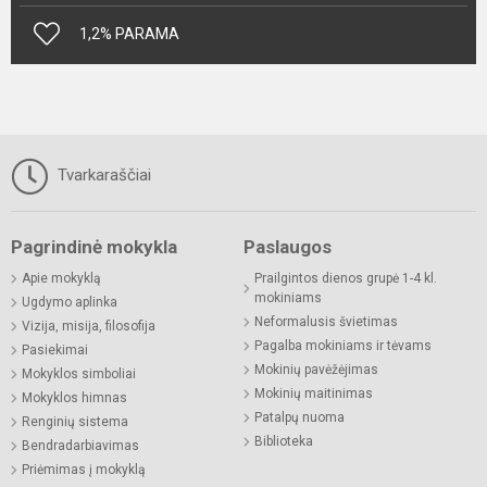
1,2% PARAMA
Tvarkaraščiai
Pagrindinė mokykla
Paslaugos
Apie mokyklą
Prailgintos dienos grupė 1-4 kl.
mokiniams
Ugdymo aplinka
Neformalusis švietimas
Vizija, misija, filosofija
Pagalba mokiniams ir tėvams
Pasiekimai
Mokinių pavėžėjimas
Mokyklos simboliai
Mokinių maitinimas
Mokyklos himnas
Patalpų nuoma
Renginių sistema
Biblioteka
Bendradarbiavimas
Priėmimas į mokyklą