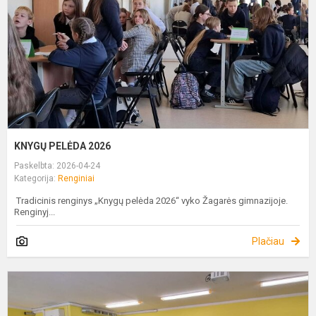
KNYGŲ PELĖDA 2026
Paskelbta: 2026-04-24
Kategorija:
Renginiai
Tradicinis renginys „Knygų pelėda 2026“ vyko Žagarės gimnazijoje.
Renginyj...
Plačiau
S
M
O