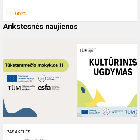
Grįžti
Ankstesnės naujienos
P
PASAKĖLĖS