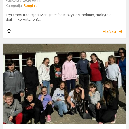
Paskelbta: 2026-05-11
Kategorija:
Renginiai
Tęsiamos tradicijos. Menų menėje mokyklos mokinio, mokytojo,
dailininko Antano B...
Plačiau
4
N
M