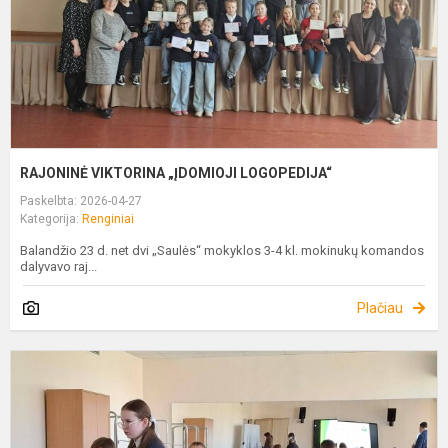
RAJONINĖ VIKTORINA „ĮDOMIOJI LOGOPEDIJA“
Paskelbta: 2026-04-27
Kategorija:
Renginiai
Balandžio 23 d. net dvi „Saulės“ mokyklos 3-4 kl. mokinukų komandos
dalyvavo raj...
Plačiau
K
P
2