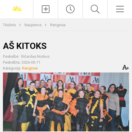
Paieška
Men
Titulinis
Naujienos
Renginiai
AŠ KITOKS
Paskelbė : Ričardas Norkus
Paskelbta: 2026-05-11
Kategorija:
Renginiai