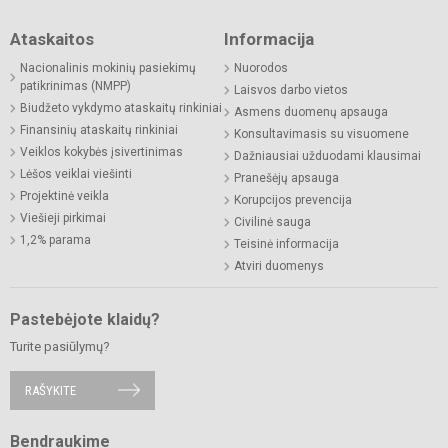
Ataskaitos
Informacija
Nacionalinis mokinių pasiekimų
Nuorodos
patikrinimas (NMPP)
Laisvos darbo vietos
Biudžeto vykdymo ataskaitų rinkiniai
Asmens duomenų apsauga
Finansinių ataskaitų rinkiniai
Konsultavimasis su visuomene
Veiklos kokybės įsivertinimas
Dažniausiai užduodami klausimai
Lėšos veiklai viešinti
Pranešėjų apsauga
Projektinė veikla
Korupcijos prevencija
Viešieji pirkimai
Civilinė sauga
1,2% parama
Teisinė informacija
Atviri duomenys
Pastebėjote klaidų?
Turite pasiūlymų?
RAŠYKITE
Bendraukime