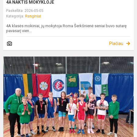
4A NAKTIS MOKYKLOJE
Paskelbta: 2026-05-05
Kategorija:
Renginiai
4A klasės mokiniai, jų mokytoja Roma Šerkšnienė seniai buvo sutarę
pavasarį vien...
Plačiau
„
I