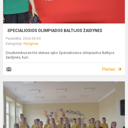
SPECIALIOSIOS OLIMPIADOS BALTIJOS ŽAIDYNĖS
Paskelbta: 2026-05-04
Kategorija:
Renginiai
Druskininkuose tris dienas vyko Specialiosios olimpiados Baltijos
žaidynės, kuri...
Plačiau
P
M