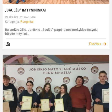
„SAULĖS“ IMTYNININKAI
Paskelbta: 2026-05-04
Kategorija:
Renginiai
Balandžio 25 d. Joniškio ,,Saulės” pagrindinės mokyklos imtynių
būrelio imtynini...
Plačiau
R
M
K