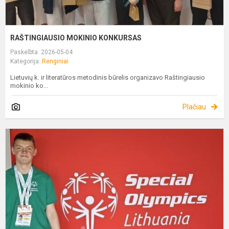
RAŠTINGIAUSIO MOKINIO KONKURSAS
Paskelbta: 2026-05-04
Kategorija:
Renginiai
Lietuvių k. ir literatūros metodinis būrelis organizavo Raštingiausio
mokinio ko...
Plačiau
S
O
B
Ž