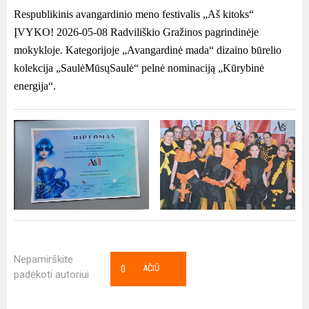
Respublikinis avangardinio meno festivalis „Aš kitoks“
ĮVYKO! 2026-05-08 Radviliškio Gražinos pagrindinėje
mokykloje. Kategorijoje „Avangardinė mada“ dizaino būrelio
kolekcija „SaulėMūsųSaulė“ pelnė nominaciją „Kūrybinė
energija“.
Nepamirškite
0
AČIŪ
padėkoti autoriui