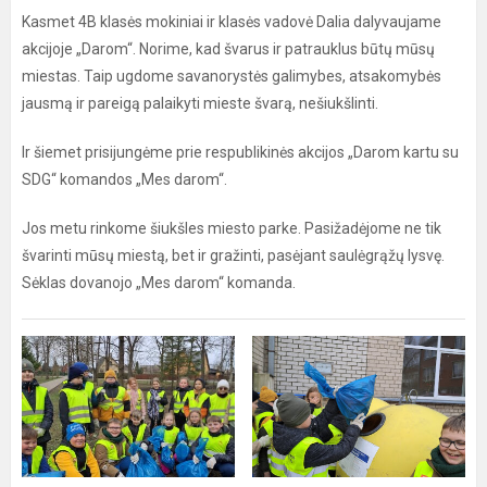
Kasmet 4B klasės mokiniai ir klasės vadovė Dalia dalyvaujame
akcijoje „Darom“. Norime, kad švarus ir patrauklus būtų mūsų
miestas. Taip ugdome savanorystės galimybes, atsakomybės
jausmą ir pareigą palaikyti mieste švarą, nešiukšlinti.
Ir šiemet prisijungėme prie respublikinės akcijos „Darom kartu su
SDG“ komandos „Mes darom“.
Jos metu rinkome šiukšles miesto parke. Pasižadėjome ne tik
švarinti mūsų miestą, bet ir gražinti, pasėjant saulėgrąžų lysvę.
Sėklas dovanojo „Mes darom“ komanda.