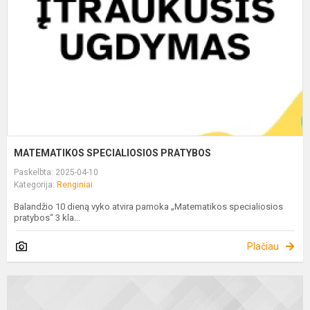
MATEMATIKOS SPECIALIOSIOS PRATYBOS
Paskelbta: 2025-04-10
Kategorija:
Renginiai
Balandžio 10 dieną vyko atvira pamoka „Matematikos specialiosios
pratybos“ 3 kla...
Plačiau
K
3