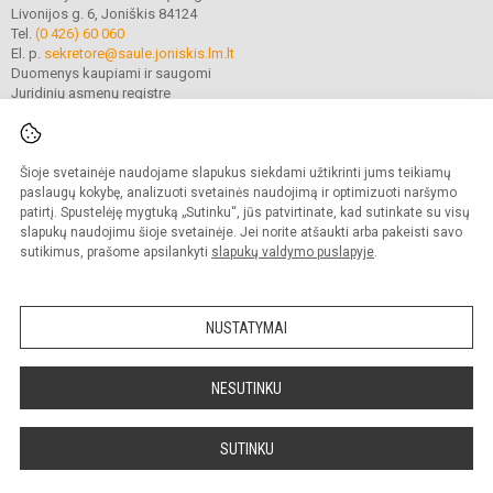
Livonijos g. 6, Joniškis 84124
Tel.
(0 426) 60 060
El. p.
sekretore@saule.joniskis.lm.lt
Duomenys kaupiami ir saugomi
Juridinių asmenų registre
Įmonės kodas 190565192
Šioje svetainėje naudojame slapukus siekdami užtikrinti jums teikiamų
© 2023. Joniškio „Saulės“ pagrindinė mokykla. Visos teisės saugomos.
paslaugų kokybę, analizuoti svetainės naudojimą ir optimizuoti naršymo
Kopijuoti turinį be raštiško įstaigos administracijos sutikimo griežtai draudžiama.
patirtį. Spustelėję mygtuką „Sutinku“, jūs patvirtinate, kad sutinkate su visų
slapukų naudojimu šioje svetainėje. Jei norite atšaukti arba pakeisti savo
Versija neįgaliesiems
Slapukų politika
sutikimus, prašome apsilankyti
slapukų valdymo puslapyje
.
Mes kuriame mokykloms
SVETAINESMOKYKLOMS.LT
NUSTATYMAI
NESUTINKU
SUTINKU