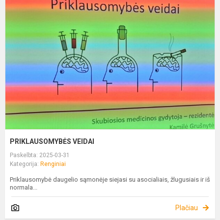
V
PRIKLAUSOMYBĖS VEIDAI
Paskelbta: 2025-03-31
Kategorija:
Renginiai
Priklausomybė daugelio sąmonėje siejasi su asocialiais, žlugusiais ir iš
normala...
Plačiau