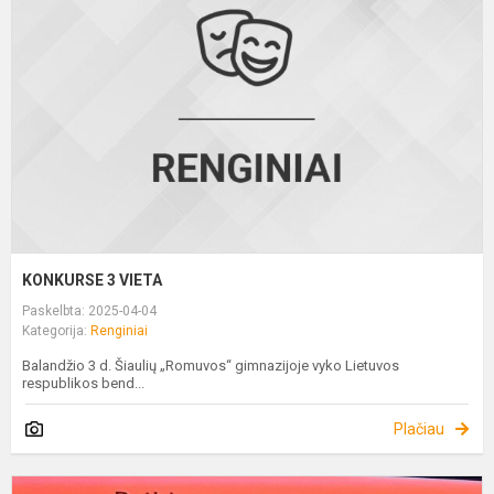
V
KONKURSE 3 VIETA
Paskelbta: 2025-04-04
Kategorija:
Renginiai
Balandžio 3 d. Šiaulių „Romuvos“ gimnazijoje vyko Lietuvos
respublikos bend...
Plačiau
P