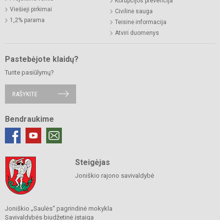
Korupcijos prevencija
Viešieji pirkimai
Civilinė sauga
1,2% parama
Teisinė informacija
Atviri duomenys
Pastebėjote klaidų?
Turite pasiūlymų?
RAŠYKITE
Bendraukime
Steigėjas
Joniškio rajono savivaldybė
Joniškio „Saulės“ pagrindinė mokykla
Savivaldybės biudžetinė įstaiga