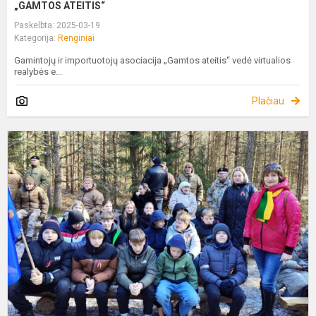
„GAMTOS ATEITIS“
Paskelbta: 2025-03-19
Kategorija:
Renginiai
Gamintojų ir importuotojų asociacija „Gamtos ateitis“ vedė virtualios
realybės e...
Plačiau
A
R
I
M
V