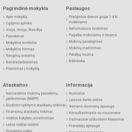
Pagrindinė mokykla
Paslaugos
Apie mokyklą
Prailgintos dienos grupė 1-4 kl.
mokiniams
Ugdymo aplinka
Neformalusis švietimas
Vizija, misija, filosofija
Pagalba mokiniams ir tėvams
Pasiekimai
Mokinių pavėžėjimas
Mokyklos simboliai
Mokinių maitinimas
Mokyklos himnas
Patalpų nuoma
Renginių sistema
Biblioteka
Bendradarbiavimas
Priėmimas į mokyklą
Ataskaitos
Informacija
Nacionalinis mokinių pasiekimų
Nuorodos
patikrinimas (NMPP)
Laisvos darbo vietos
Biudžeto vykdymo ataskaitų rinkiniai
Asmens duomenų apsauga
Finansinių ataskaitų rinkiniai
Konsultavimasis su visuomene
Veiklos kokybės įsivertinimas
Dažniausiai užduodami klausimai
Lėšos veiklai viešinti
Pranešėjų apsauga
Projektinė veikla