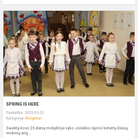
S
I
H
SPRING IS HERE
Paskelbta: 2025-03-25
Kategorija:
Renginiai
Saulėtą kovo 25 dieną mokykloje vyko Joniškio rajono ketvirtų klasių
mokinių ang...