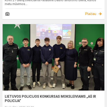
Kovo 21 dieną švenčiama Pasaulinė Dauno sindromo diena, kurios
metu mūvimos...
Plačiau
L
P
K
„
I
P
LIETUVOS POLICIJOS KONKURSAS MOKSLEIVIAMS „AŠ IR
POLICIJA“