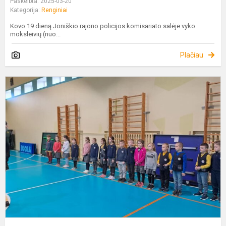
Paskelbta: 2025-03-20
Kategorija:
Renginiai
Kovo 19 dieną Joniškio rajono policijos komisariato salėje vyko
moksleivių (nuo...
Plačiau
„
A