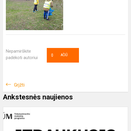
Nepamirškite
0
AČIŪ
padėkoti autoriui
Grįžti
Ankstesnės naujienos
M
S
P