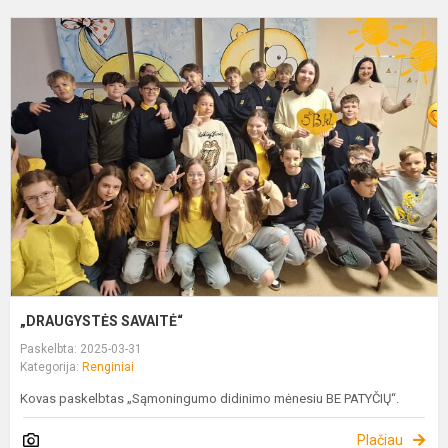
„
S
„DRAUGYSTĖS SAVAITĖ“
Paskelbta: 2025-03-31
Kategorija:
Renginiai
Kovas paskelbtas „Sąmoningumo didinimo mėnesiu BE PATYČIŲ“.
Plačiau