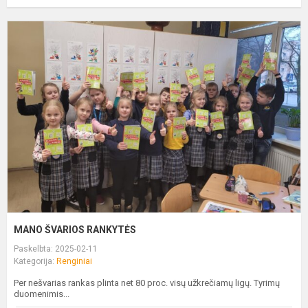
Š
R
MANO ŠVARIOS RANKYTĖS
Paskelbta: 2025-02-11
Kategorija:
Renginiai
Per nešvarias rankas plinta net 80 proc. visų užkrečiamų ligų. Tyrimų
duomenimis...