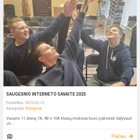
S
I
S
2
SAUGESNIO INTERNETO SAVAITĖ 2025
Paskelbta: 2025-02-12
Kategorija:
Renginiai
Vasario 11 dieną 7A, 9B ir 10A klasių mokiniai buvo pakviesti dalyvauti
Jo...
Plačiau