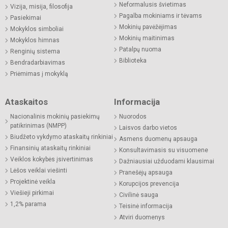
Neformalusis švietimas
Vizija, misija, filosofija
Pagalba mokiniams ir tėvams
Pasiekimai
Mokinių pavėžėjimas
Mokyklos simboliai
Mokinių maitinimas
Mokyklos himnas
Patalpų nuoma
Renginių sistema
Biblioteka
Bendradarbiavimas
Priėmimas į mokyklą
Ataskaitos
Informacija
Nacionalinis mokinių pasiekimų
Nuorodos
patikrinimas (NMPP)
Laisvos darbo vietos
Biudžeto vykdymo ataskaitų rinkiniai
Asmens duomenų apsauga
Finansinių ataskaitų rinkiniai
Konsultavimasis su visuomene
Veiklos kokybės įsivertinimas
Dažniausiai užduodami klausimai
Lėšos veiklai viešinti
Pranešėjų apsauga
Projektinė veikla
Korupcijos prevencija
Viešieji pirkimai
Civilinė sauga
1,2% parama
Teisinė informacija
Atviri duomenys