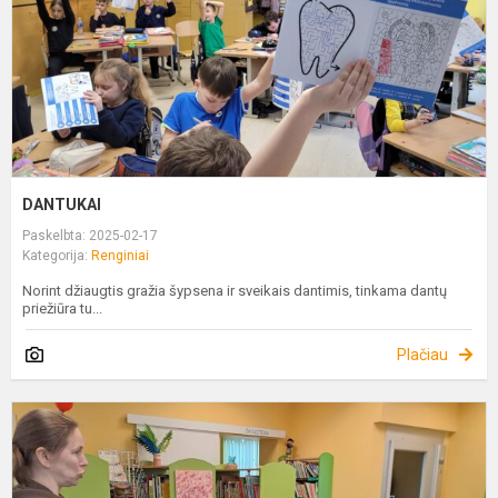
DANTUKAI
Paskelbta: 2025-02-17
Kategorija:
Renginiai
Norint džiaugtis gražia šypsena ir sveikais dantimis, tinkama dantų
priežiūra tu...
Plačiau
K
P
V
1