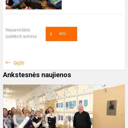
Nepamirškite
0
AČIŪ
padėkoti autoriui
Grįžti
Ankstesnės naujienos
M