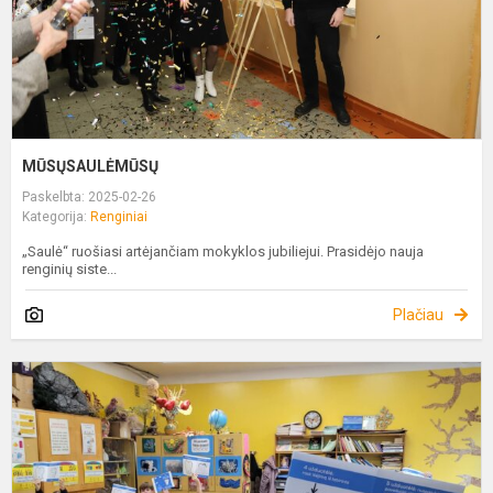
MŪSŲSAULĖMŪSŲ
Paskelbta: 2025-02-26
Kategorija:
Renginiai
„Saulė“ ruošiasi artėjančiam mokyklos jubiliejui. Prasidėjo nauja
renginių siste...
Plačiau
D