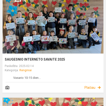
S
2
SAUGESNIO INTERNETO SAVAITĖ 2025
Paskelbta: 2025-02-14
Kategorija:
Renginiai
Vasario 10-15 dien...
Plačiau
„
I