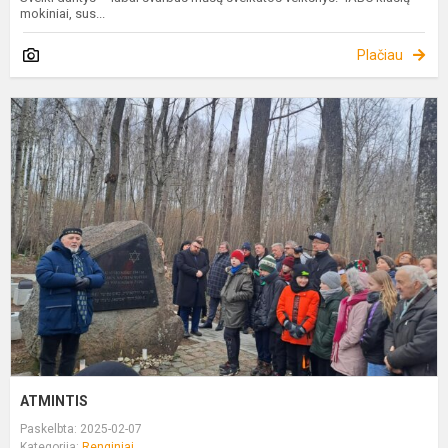
mokiniai, sus...
Plačiau
A
ATMINTIS
Paskelbta: 2025-02-07
Kategorija:
Renginiai