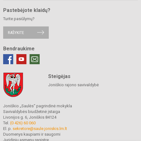
Pastebėjote klaidų?
Turite pasiūlymų?
RAŠYKITE
Bendraukime
Steigėjas
Joniškio rajono savivaldybė
Joniškio „Saulės“ pagrindinė mokykla
Savivaldybės biudžetinė įstaiga
Livonijos g. 6, Joniškis 84124
Tel.
(0 426) 60 060
El. p.
sekretore@saule.joniskis.lm.lt
Duomenys kaupiami ir saugomi
Juridinių asmenų registre