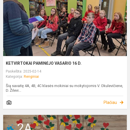
D
KETVIRTOKAI PAMINĖJO VASARIO 16 D.
Paskelbta: 2025-02-14
Kategorija:
Renginiai
Šią savaitę 4A, 4B, 4C klasės mokiniai su mokytojomis V. Okulevičiene,
D. Žilevi...
Plačiau
S
I