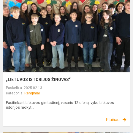
Ž
„LIETUVOS ISTORIJOS ŽINOVAS“
Paskelbta: 2025-02-13
Kategorija:
Renginiai
Pasitinkant Lietuvos gimtadienį, vasario 12 dieną, vyko Lietuvos
istorijos mokyt...
Plačiau