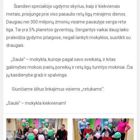
Šiandien specialiojo ugdymo skyrius, kaip ir kiekvienais
metais, prisijungė prie viso pasaulio retų ligų minėjimo dienos.
Daugiau nei 300 milijonų žmonių visame pasaulyje serga reta
liga. Tai yra 5% planetos gyventojų. Sergantys vaikai daug laiko
praleidžia gydymo įstaigose, negali lankyti mokyklos, susitikti su
draugais.
„Saulė“ – mokykla, kurioje pagal savo sveikatą, ir kitas
galimybes mokosi įvairių poreikių ir retų ligų turintys mokiniai. Čia
jų kasdienybė graži ir spalvinga.
Siunčiame šiltus linkėjimus visiems „retukams“.
„Saulė“ – mokykla kiekvienam!