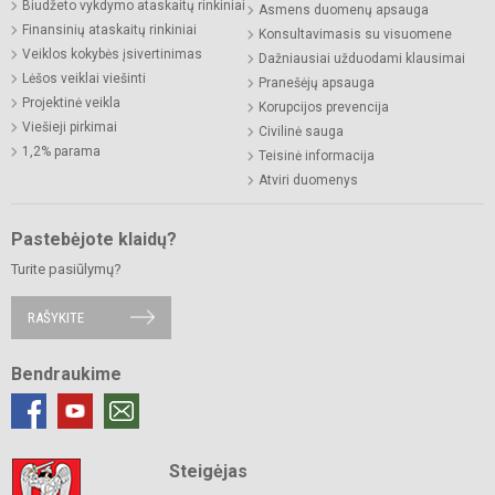
Biudžeto vykdymo ataskaitų rinkiniai
Asmens duomenų apsauga
Finansinių ataskaitų rinkiniai
Konsultavimasis su visuomene
Veiklos kokybės įsivertinimas
Dažniausiai užduodami klausimai
Lėšos veiklai viešinti
Pranešėjų apsauga
Projektinė veikla
Korupcijos prevencija
Viešieji pirkimai
Civilinė sauga
1,2% parama
Teisinė informacija
Atviri duomenys
Pastebėjote klaidų?
Turite pasiūlymų?
RAŠYKITE
Bendraukime
Steigėjas