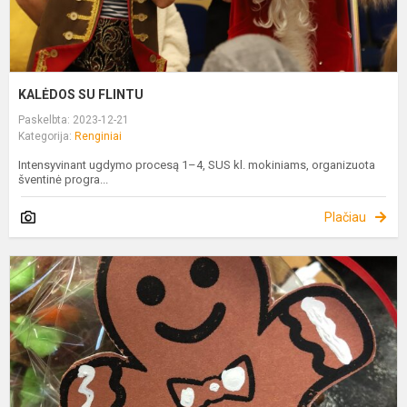
KALĖDOS SU FLINTU
Paskelbta: 2023-12-21
Kategorija:
Renginiai
Intensyvinant ugdymo procesą 1–4, SUS kl. mokiniams, organizuota
šventinė progra...
Plačiau
M
I
P