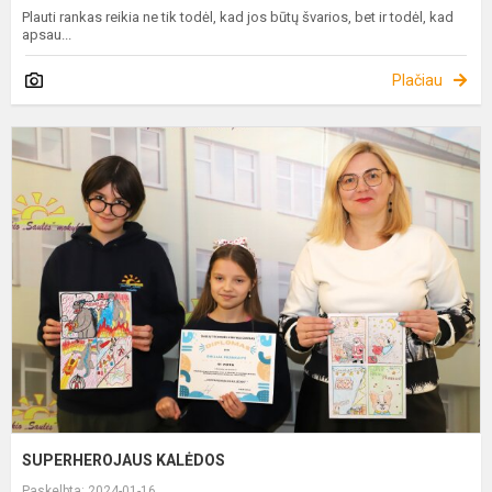
Plauti rankas reikia ne tik todėl, kad jos būtų švarios, bet ir todėl, kad
apsau...
Plačiau
S
K
SUPERHEROJAUS KALĖDOS
Paskelbta: 2024-01-16