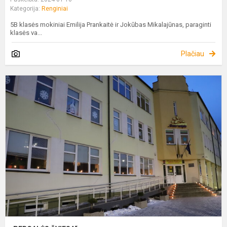
Kategorija:
Renginiai
5B klasės mokiniai Emilija Prankaitė ir Jokūbas Mikalajūnas, paraginti
klasės va...
Plačiau
„
Š