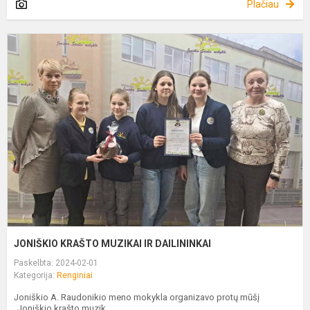
Plačiau
J
K
M
I
D
JONIŠKIO KRAŠTO MUZIKAI IR DAILININKAI
Paskelbta: 2024-02-01
Kategorija:
Renginiai
Joniškio A. Raudonikio meno mokykla organizavo protų mūšį
„Joniškio krašto muzik...