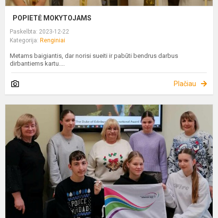
POPIETĖ MOKYTOJAMS
Paskelbta: 2023-12-22
Kategorija:
Renginiai
Metams baigiantis, dar norisi sueiti ir pabūti bendrus darbus
dirbantiems kartu....
Plačiau
D
G
S