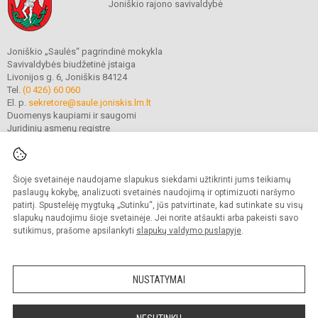
Joniškio rajono savivaldybė
Joniškio „Saulės“ pagrindinė mokykla
Savivaldybės biudžetinė įstaiga
Livonijos g. 6, Joniškis 84124
Tel.
(0 426) 60 060
El. p.
sekretore@saule.joniskis.lm.lt
Duomenys kaupiami ir saugomi
Juridinių asmenų registre
Įmonės kodas 190565192
Šioje svetainėje naudojame slapukus siekdami užtikrinti jums teikiamų
© 2023. Joniškio „Saulės“ pagrindinė mokykla. Visos teisės saugomos.
paslaugų kokybę, analizuoti svetainės naudojimą ir optimizuoti naršymo
Kopijuoti turinį be raštiško įstaigos administracijos sutikimo griežtai draudžiama.
patirtį. Spustelėję mygtuką „Sutinku“, jūs patvirtinate, kad sutinkate su visų
slapukų naudojimu šioje svetainėje. Jei norite atšaukti arba pakeisti savo
Versija neįgaliesiems
Slapukų politika
sutikimus, prašome apsilankyti
slapukų valdymo puslapyje
.
Mes kuriame mokykloms
SVETAINESMOKYKLOMS.LT
NUSTATYMAI