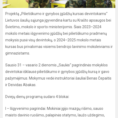
Projektą „Pilietiškumo ir gynybos įgūdžių kursas devintokams“
Lietuvos šaulių sąjunga įgyvendina kartu su Krašto apsaugos bei
Švietimo, mokslo ir sporto ministerijomis. Šiais 2023–2024
mokslo metais išgyvenimo įgūdžių bei pilietiškumo pradmenų
mokysis pusė visų devintokų, o 2024–2025 mokslo metais
kursas bus privalomas visiems bendrojo lavinimo moksleiviams ir
gimnazistams.
Sausio 31 – vasario 2 dienomis „Saulės“ pagrindinės mokyklos
devintokai išklausė pilietiškumo ir gynybos įgūdžių kursą ir gavo
pažymėjimus. Mokymus vedė instruktoriai šauliai Benas Čepaitis
ir Deividas Abakas.
Dviejų dienų programą sudaro 4 blokai:
I – Išgyvenimo pagrindai. Mokiniai įgijo mazgų rišimo, sauso
maisto davinio ruošimo, palapinės statymo, laužo uždegimo,