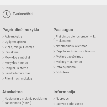
Tvarkaraščiai
Pagrindinė mokykla
Paslaugos
Apie mokyklą
Prailgintos dienos grupė 1-4 kl.
mokiniams
Ugdymo aplinka
Neformalusis švietimas
Vizija, misija, filosofija
Pagalba mokiniams ir tėvams
Pasiekimai
Mokinių pavėžėjimas
Mokyklos simboliai
Mokinių maitinimas
Mokyklos himnas
Patalpų nuoma
Renginių sistema
Biblioteka
Bendradarbiavimas
Priėmimas į mokyklą
Ataskaitos
Informacija
Nacionalinis mokinių pasiekimų
Nuorodos
patikrinimas (NMPP)
Laisvos darbo vietos