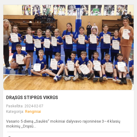
D
S
V
DRĄSŪS STIPRŪS VIKRŪS
Paskelbta: 2024-02-07
Kategorija:
Renginiai
Vasario 5 dieną „Saulės“ mokiniai dalyvavo rajoninėse 3–4 klasių
mokinių ,,Drąsū...