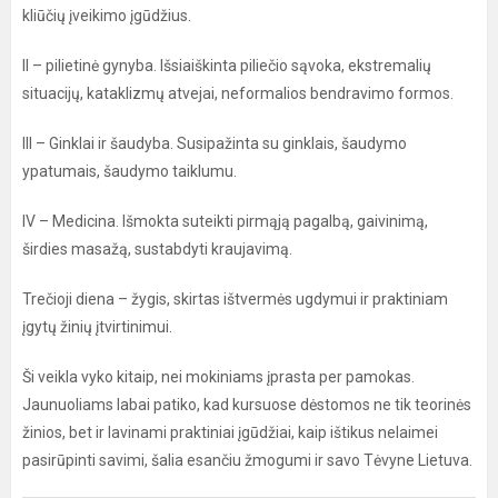
kliūčių įveikimo įgūdžius.
II – pilietinė gynyba. Išsiaiškinta piliečio sąvoka, ekstremalių
situacijų, kataklizmų atvejai, neformalios bendravimo formos.
III – Ginklai ir šaudyba. Susipažinta su ginklais, šaudymo
ypatumais, šaudymo taiklumu.
IV – Medicina. Išmokta suteikti pirmąją pagalbą, gaivinimą,
širdies masažą, sustabdyti kraujavimą.
Trečioji diena – žygis, skirtas ištvermės ugdymui ir praktiniam
įgytų žinių įtvirtinimui.
Ši veikla vyko kitaip, nei mokiniams įprasta per pamokas.
Jaunuoliams labai patiko, kad kursuose dėstomos ne tik teorinės
žinios, bet ir lavinami praktiniai įgūdžiai, kaip ištikus nelaimei
pasirūpinti savimi, šalia esančiu žmogumi ir savo Tėvyne Lietuva.