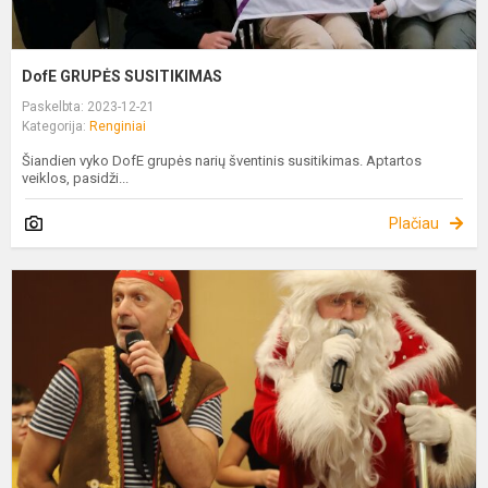
DofE GRUPĖS SUSITIKIMAS
Paskelbta: 2023-12-21
Kategorija:
Renginiai
Šiandien vyko DofE grupės narių šventinis susitikimas. Aptartos
veiklos, pasidži...
Plačiau
K
S
F