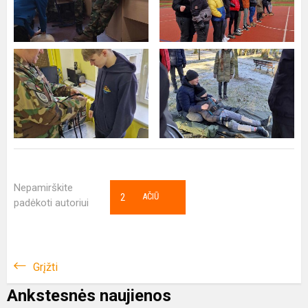
Nepamirškite
2
AČIŪ
padėkoti autoriui
Grįžti
Ankstesnės naujienos