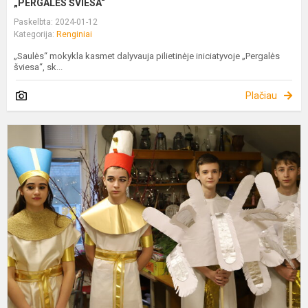
„PERGALĖS ŠVIESA“
Paskelbta: 2024-01-12
Kategorija:
Renginiai
„Saulės“ mokykla kasmet dalyvauja pilietinėje iniciatyvoje „Pergalės
šviesa“, sk...
Plačiau
P
M