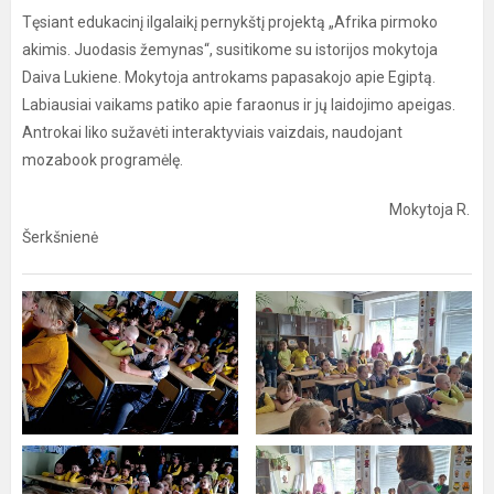
Tęsiant edukacinį ilgalaikį pernykštį projektą „Afrika pirmoko
akimis. Juodasis žemynas“, susitikome su istorijos mokytoja
Daiva Lukiene. Mokytoja antrokams papasakojo apie Egiptą.
Labiausiai vaikams patiko apie faraonus ir jų laidojimo apeigas.
Antrokai liko sužavėti interaktyviais vaizdais, naudojant
mozabook programėlę.
Mokytoja R.
Šerkšnienė