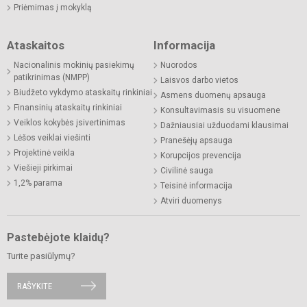
Priėmimas į mokyklą
Ataskaitos
Informacija
Nacionalinis mokinių pasiekimų
Nuorodos
patikrinimas (NMPP)
Laisvos darbo vietos
Biudžeto vykdymo ataskaitų rinkiniai
Asmens duomenų apsauga
Finansinių ataskaitų rinkiniai
Konsultavimasis su visuomene
Veiklos kokybės įsivertinimas
Dažniausiai užduodami klausimai
Lėšos veiklai viešinti
Pranešėjų apsauga
Projektinė veikla
Korupcijos prevencija
Viešieji pirkimai
Civilinė sauga
1,2% parama
Teisinė informacija
Atviri duomenys
Pastebėjote klaidų?
Turite pasiūlymų?
RAŠYKITE