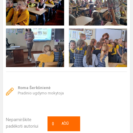
Roma Šerkšnienė
Pradinio ugdymo mokytoja
Nepamirškite
0
AČIŪ
padėkoti autoriui