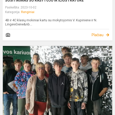
SUSITIKIMAS SU RAŠYTOJU IR ILIUSTRATORE
Paskelbta: 2023-10-02
Kategorija:
Renginiai
4B ir 4C klasių mokiniai kartu su mokytojomis V. Kupiniene ir N.
Lingevičiene&nb...
Plačiau
S
D
2