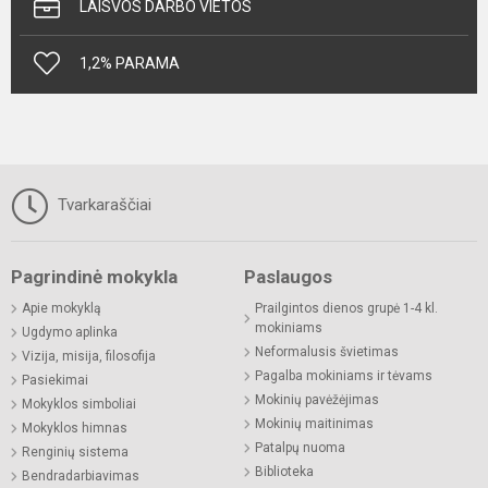
LAISVOS DARBO VIETOS
1,2% PARAMA
Tvarkaraščiai
Pagrindinė mokykla
Paslaugos
Apie mokyklą
Prailgintos dienos grupė 1-4 kl.
mokiniams
Ugdymo aplinka
Neformalusis švietimas
Vizija, misija, filosofija
Pagalba mokiniams ir tėvams
Pasiekimai
Mokinių pavėžėjimas
Mokyklos simboliai
Mokinių maitinimas
Mokyklos himnas
Patalpų nuoma
Renginių sistema
Biblioteka
Bendradarbiavimas