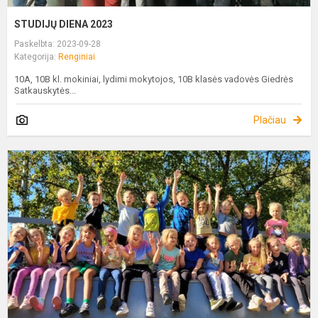
STUDIJŲ DIENA 2023
Paskelbta: 2023-09-28
Kategorija:
Renginiai
10A, 10B kl. mokiniai, lydimi mokytojos, 10B klasės vadovės Giedrės
Satkauskytės...
Plačiau
J
–
S
J
–
S