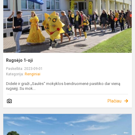
Rugsėjo 1-oji
Paskelbta: 2023-09-01
Kategorija:
Renginiai
Didelė ir graži „Saulės“ mokyklos bendruomenė pasitiko dar vieną
rugsėjį. Su mok...
Plačiau
G
a