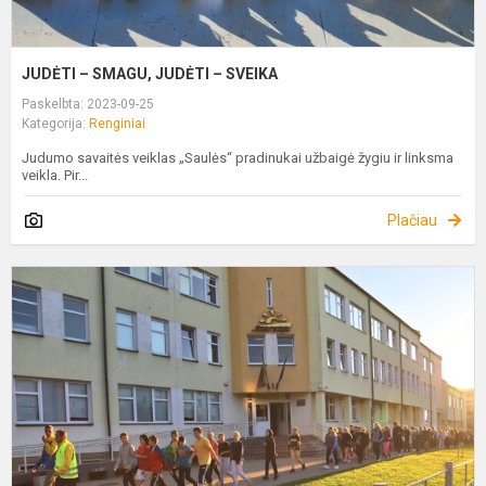
JUDĖTI – SMAGU, JUDĖTI – SVEIKA
Paskelbta: 2023-09-25
Kategorija:
Renginiai
Judumo savaitės veiklas „Saulės“ pradinukai užbaigė žygiu ir linksma
veikla. Pir...
Plačiau
„
E