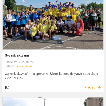
Gyvenk aktyviai
Paskelbta: 2023-08-24
Kategorija:
Renginiai
„Gyvenk aktyviai“ – tai sporto varžybos, kuriose dalyvavo Specialiojo
ugdymo sky...
Plačiau
E