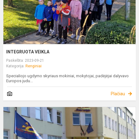
INTEGRUOTA VEIKLA
Paskelbta: 2023-09-21
Kategorija:
Renginiai
Specialiojo ugdymo skyriaus mokiniai, mokytojai, padėjėjai dalyvavo
Europos judu...
Plačiau
R
1
oj