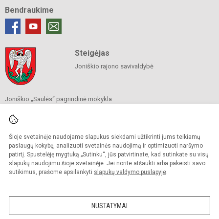
Bendraukime
Steigėjas
Joniškio rajono savivaldybė
Joniškio „Saulės“ pagrindinė mokykla
Savivaldybės biudžetinė įstaiga
Livonijos g. 6, Joniškis 84124
Tel.
(0 426) 60 060
El. p.
sekretore@saule.joniskis.lm.lt
Šioje svetainėje naudojame slapukus siekdami užtikrinti jums teikiamų
Duomenys kaupiami ir saugomi
paslaugų kokybę, analizuoti svetainės naudojimą ir optimizuoti naršymo
Juridinių asmenų registre
patirtį. Spustelėję mygtuką „Sutinku“, jūs patvirtinate, kad sutinkate su visų
Įmonės kodas 190565192
slapukų naudojimu šioje svetainėje. Jei norite atšaukti arba pakeisti savo
sutikimus, prašome apsilankyti
slapukų valdymo puslapyje
.
© 2023. Joniškio „Saulės“ pagrindinė mokykla. Visos teisės saugomos.
Kopijuoti turinį be raštiško įstaigos administracijos sutikimo griežtai draudžiama.
NUSTATYMAI
Versija neįgaliesiems
Slapukų politika