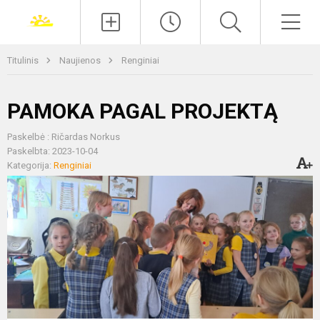
Paieška
Men
Titulinis
Naujienos
Renginiai
PAMOKA PAGAL PROJEKTĄ
Paskelbė : Ričardas Norkus
Paskelbta: 2023-10-04
Kategorija:
Renginiai