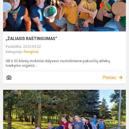
„ŽALIASIS RAŠTINGUMAS“
Paskelbta: 2023-09-22
Kategorija:
Renginiai
3B ir 3C klasių mokiniai dalyvavo nuotoliniame pakuočių atliekų
tvarkymo organiz...
Plačiau
I
V