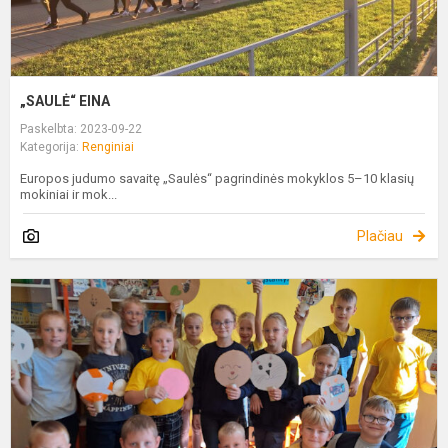
„SAULĖ“ EINA
Paskelbta: 2023-09-22
Kategorija:
Renginiai
Europos judumo savaitę „Saulės“ pagrindinės mokyklos 5–10 klasių
mokiniai ir mok...
Plačiau
„
R