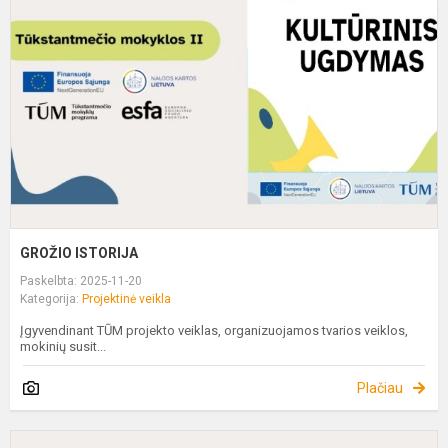
GROŽIO ISTORIJA
Paskelbta: 2025-11-20
Kategorija:
Projektinė veikla
Įgyvendinant TŪM projekto veiklas, organizuojamos tvarios veiklos,
mokinių susit...
Plačiau
K