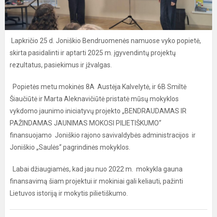
Lapkričio 25 d. Joniškio Bendruomenės namuose vyko popietė,
skirta pasidalinti ir aptarti 2025 m. įgyvendintų projektų
rezultatus, pasiekimus ir įžvalgas.
Popietės metu mokinės 8A Austėja Kalvelytė, ir 6B Smiltė
Šiaučiūtė ir Marta Aleknavičiūtė pristatė mūsų mokyklos
vykdomo jaunimo iniciatyvų projekto „BENDRAUDAMAS IR
PAŽINDAMAS JAUNIMAS MOKOSI PILIETIŠKUMO“
finansuojamo Joniškio rajono savivaldybės administracijos ir
Joniškio „Saulės“ pagrindinės mokyklos.
Labai džiaugiamės, kad jau nuo 2022 m. mokykla gauna
finansavimą šiam projektui ir mokiniai gali keliauti, pažinti
Lietuvos istoriją ir mokytis pilietiškumo.