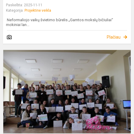
Paskelbta: 2025-11-11
Kategorija:
Projektinė veikla
Neformaliojo vaikų švietimo būrelis „Gamtos mokslų bičiuliai“
mokiniai lan...
Plačiau
P
P
,
G
S