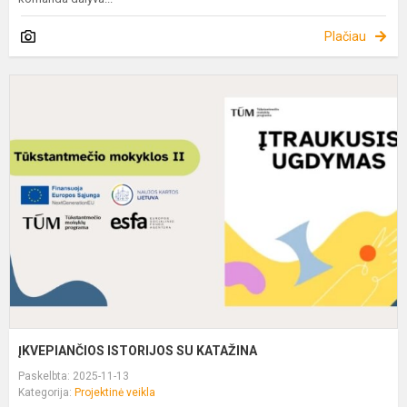
Plačiau
Į
I
S
K
ĮKVEPIANČIOS ISTORIJOS SU KATAŽINA
Paskelbta: 2025-11-13
Kategorija:
Projektinė veikla