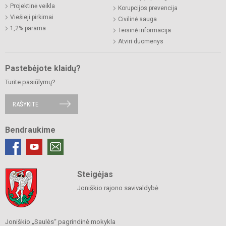
Projektinė veikla
Korupcijos prevencija
Viešieji pirkimai
Civilinė sauga
1,2% parama
Teisinė informacija
Atviri duomenys
Pastebėjote klaidų?
Turite pasiūlymų?
RAŠYKITE
Bendraukime
Steigėjas
Joniškio rajono savivaldybė
Joniškio „Saulės“ pagrindinė mokykla