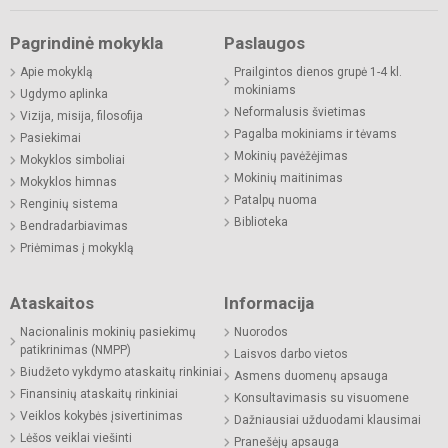
Pagrindinė mokykla
Paslaugos
Apie mokyklą
Prailgintos dienos grupė 1-4 kl.
mokiniams
Ugdymo aplinka
Neformalusis švietimas
Vizija, misija, filosofija
Pagalba mokiniams ir tėvams
Pasiekimai
Mokinių pavėžėjimas
Mokyklos simboliai
Mokinių maitinimas
Mokyklos himnas
Patalpų nuoma
Renginių sistema
Biblioteka
Bendradarbiavimas
Priėmimas į mokyklą
Ataskaitos
Informacija
Nacionalinis mokinių pasiekimų
Nuorodos
patikrinimas (NMPP)
Laisvos darbo vietos
Biudžeto vykdymo ataskaitų rinkiniai
Asmens duomenų apsauga
Finansinių ataskaitų rinkiniai
Konsultavimasis su visuomene
Veiklos kokybės įsivertinimas
Dažniausiai užduodami klausimai
Lėšos veiklai viešinti
Pranešėjų apsauga