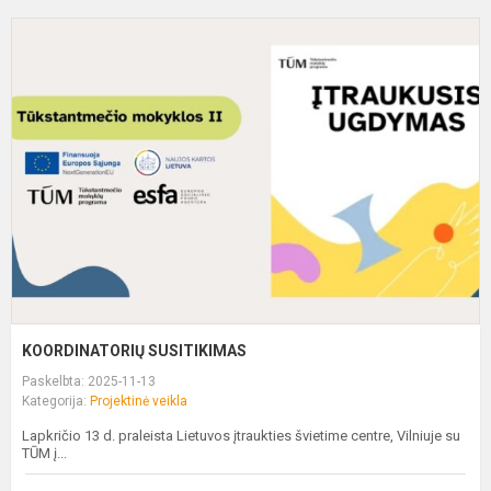
K
S
KOORDINATORIŲ SUSITIKIMAS
Paskelbta: 2025-11-13
Kategorija:
Projektinė veikla
Lapkričio 13 d. praleista Lietuvos įtraukties švietime centre, Vilniuje su
TŪM į...