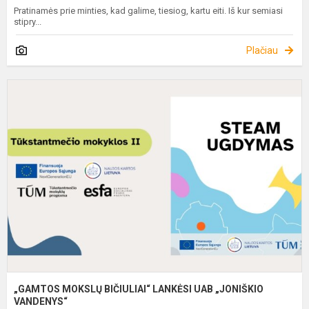
Pratinamės prie minties, kad galime, tiesiog, kartu eiti. Iš kur semiasi
stipry...
Plačiau
„
M
B
L
U
„
V
„GAMTOS MOKSLŲ BIČIULIAI“ LANKĖSI UAB „JONIŠKIO
VANDENYS“