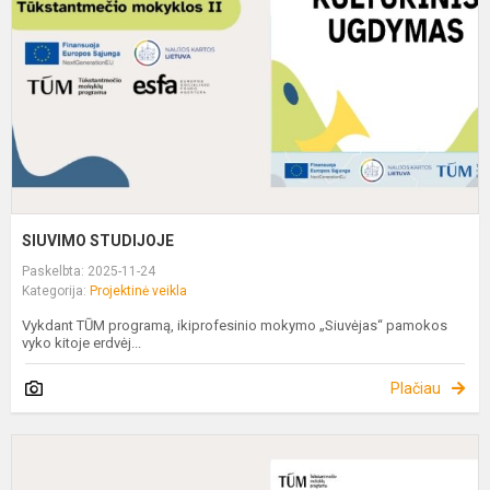
SIUVIMO STUDIJOJE
Paskelbta: 2025-11-24
Kategorija:
Projektinė veikla
Vykdant TŪM programą, ikiprofesinio mokymo „Siuvėjas“ pamokos
vyko kitoje erdvėj...
Plačiau
G
I