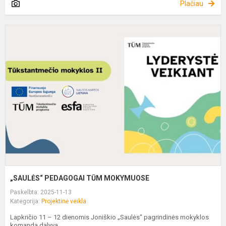
Plačiau
„
P
T
M
„SAULĖS“ PEDAGOGAI TŪM MOKYMUOSE
Paskelbta: 2025-11-13
Kategorija:
Projektinė veikla
Lapkričio 11 – 12 dienomis Joniškio „Saulės“ pagrindinės mokyklos
komanda dalyva...