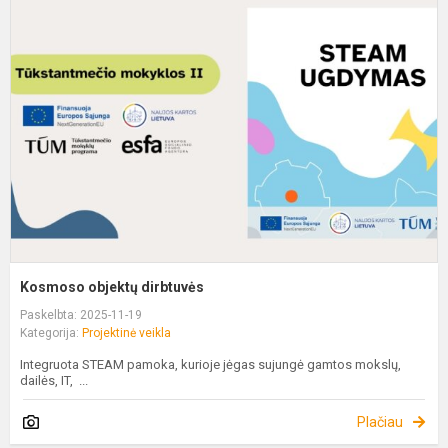
o
d
Kosmoso objektų dirbtuvės
Paskelbta: 2025-11-19
Kategorija:
Projektinė veikla
Integruota STEAM pamoka, kurioje jėgas sujungė gamtos mokslų,
dailės, IT, ...
Plačiau