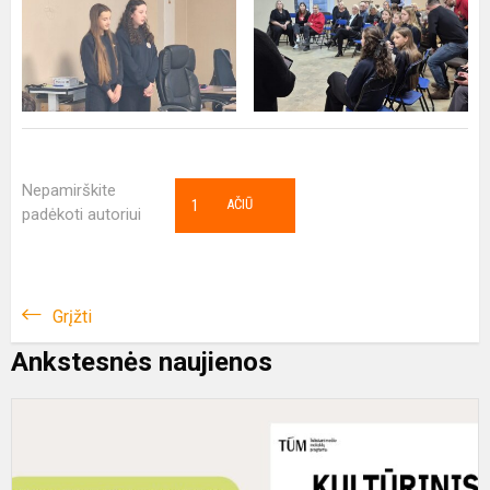
Nepamirškite
1
AČIŪ
padėkoti autoriui
Grįžti
Ankstesnės naujienos
S
S