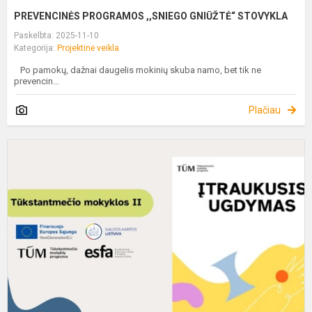
PREVENCINĖS PROGRAMOS ,,SNIEGO GNIŪŽTĖ“ STOVYKLA
Paskelbta: 2025-11-10
Kategorija:
Projektinė veikla
Po pamokų, dažnai daugelis mokinių skuba namo, bet tik ne
prevencin...
Plačiau
D
P