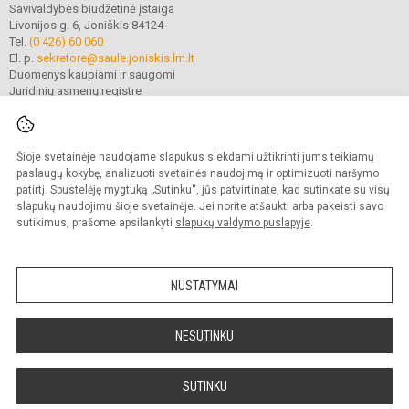
Savivaldybės biudžetinė įstaiga
Livonijos g. 6, Joniškis 84124
Tel.
(0 426) 60 060
El. p.
sekretore@saule.joniskis.lm.lt
Duomenys kaupiami ir saugomi
Juridinių asmenų registre
Įmonės kodas 190565192
Šioje svetainėje naudojame slapukus siekdami užtikrinti jums teikiamų
© 2023. Joniškio „Saulės“ pagrindinė mokykla. Visos teisės saugomos.
paslaugų kokybę, analizuoti svetainės naudojimą ir optimizuoti naršymo
Kopijuoti turinį be raštiško įstaigos administracijos sutikimo griežtai draudžiama.
patirtį. Spustelėję mygtuką „Sutinku“, jūs patvirtinate, kad sutinkate su visų
slapukų naudojimu šioje svetainėje. Jei norite atšaukti arba pakeisti savo
Versija neįgaliesiems
Slapukų politika
sutikimus, prašome apsilankyti
slapukų valdymo puslapyje
.
Mes kuriame mokykloms
SVETAINESMOKYKLOMS.LT
NUSTATYMAI
NESUTINKU
SUTINKU