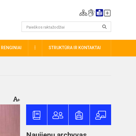
DAUGIAU
RENGINIAI
STRUKTŪRA IR KONTAKTAI
Naujienų archyvas