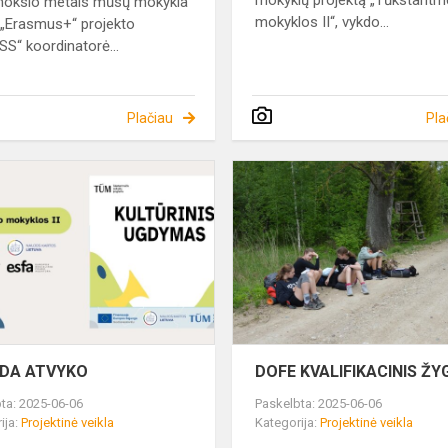
mokyklų projektą „Tūkstantm
mokslo metais mūsų mokykla
mokyklos II“, vykdo...
„Erasmus+“ projekto
S“ koordinatorė...
Plačiau
Pla
PARODA
ATVYKO
DA ATVYKO
DOFE KVALIFIKACINIS ŽY
ta: 2025-06-06
Paskelbta: 2025-06-06
ija:
Projektinė veikla
Kategorija:
Projektinė veikla