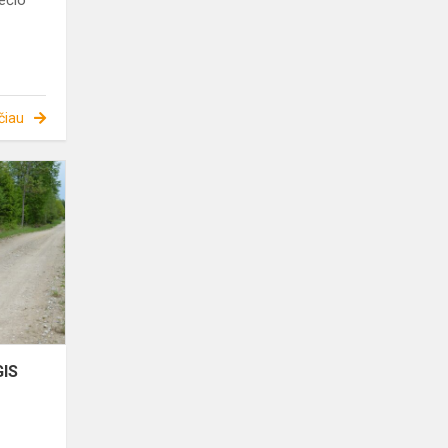
ečio
čiau
DOFE
KVALIFIKACINIS
ŽYGIS
GIS