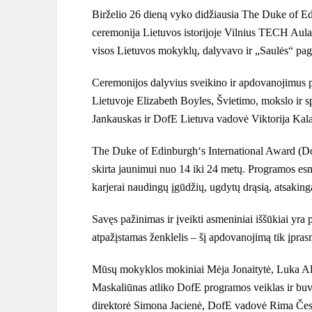
Birželio 26 dieną vyko didžiausia The Duke of E
ceremonija Lietuvos istorijoje Vilnius TECH Aul
visos Lietuvos mokyklų, dalyvavo ir „Saulės“ p
Ceremonijos dalyvius sveikino ir apdovanojimus p
Lietuvoje
Elizabeth Boyles, Švietimo, mokslo ir s
Jankauskas ir DofE Lietuva vadovė Viktorija Kala
The Duke of Edinburgh‘s International Award (Do
skirta jaunimui nuo 14 iki 24 metų. Programos esmė
karjerai naudingų įgūdžių, ugdytų drąsią, atsakin
Savęs pažinimas ir įveikti asmeniniai iššūkiai yra 
atpažįstamas ženklelis – šį apdovanojimą tik įpras
Mūsų mokyklos mokiniai Mėja Jonaitytė, Luka Alek
Maskaliūnas atliko DofE programos veiklas ir bu
direktorė Simona Jacienė, DofE vadovė Rima Čes