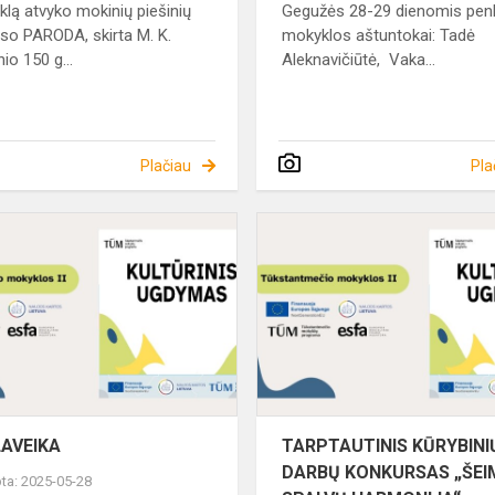
klą atvyko mokinių piešinių
Gegužės 28-29 dienomis pen
so PARODA, skirta M. K.
mokyklos aštuntokai: Tadė
nio 150 g...
Aleknavičiūtė, Vaka...
Plačiau
Pla
JA
TINKLAVEIKA
LAVEIKA
TARPTAUTINIS KŪRYBINI
DARBŲ KONKURSAS „ŠE
ta: 2025-05-28