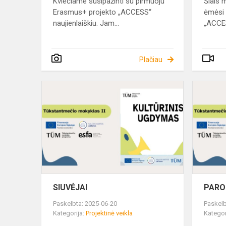
Kviečiame susipažinti su pirmuoju
Šiais 
Erasmus+ projekto „ACCESS“
ėmėsi 
naujienlaiškiu. Jam...
„ACCES
Plačiau
SIUVĖJAI
SIUVĖJAI
PARO
Paskelbta: 2025-06-20
Paskelb
Kategorija:
Projektinė veikla
Kategor