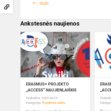
Grįžti
Ankstesnės naujienos
ERASMUS+
PROJEKTO
„ACCESS“
NAUJIENLA
ERASMUS+ PROJEKTO
ERAS
„ACCESS“ NAUJIENLAIŠKIS
„ACC
Paskelbta: 2025-06-25
Paskelb
Kategorija:
Projektinė veikla
Kategor