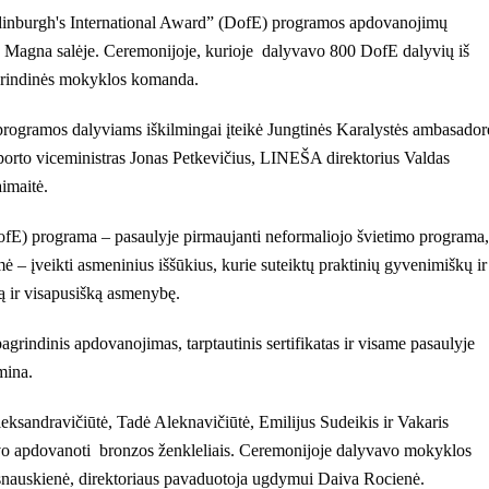
dinburgh's International Award” (DofE) programos apdovanojimų
a Magna salėje. Ceremonijoje, kurioje dalyvavo 800 DofE dalyvių iš
agrindinės mokyklos komanda.
rogramos dalyviams iškilmingai įteikė Jungtinės Karalystės ambasador
porto viceministras Jonas Petkevičius, LINEŠA direktorius Valdas
imaitė.
fE) programa – pasaulyje pirmaujanti neformaliojo švietimo programa,
 – įveikti asmeninius iššūkius, kurie suteiktų praktinių gyvenimiškų ir
gą ir visapusišką asmenybę.
pagrindinis apdovanojimas, tarptautinis sertifikatas ir visame pasaulyje
mina.
sandravičiūtė, Tadė Aleknavičiūtė, Emilijus Sudeikis ir Vakaris
vo apdovanoti bronzos ženkleliais. Ceremonijoje dalyvavo mokyklos
nauskienė, direktoriaus pavaduotoja ugdymui Daiva Rocienė.