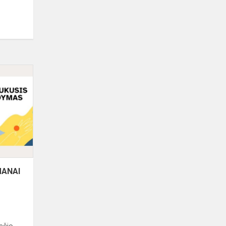
GALIU
DAUGIAU,
NEI
TU
MANAI
MANAI