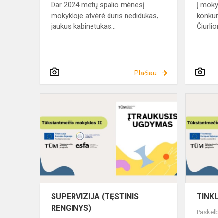
Dar 2024 metų spalio mėnesį
Į moky
mokykloje atvėrė duris nedidukas,
konkur
jaukus kabinetukas...
Čiurlio
Plačiau
SUPERVIZI
(TĘSTINIS
RENGINYS)
SUPERVIZIJA (TĘSTINIS
TINK
RENGINYS)
Paskelb