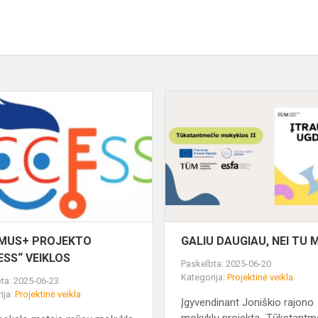
ERASMUS+
PROJEKTO
„ACCESS“
IŠKIS
VEIKLOS
MUS+ PROJEKTO
GALIU DAUGIAU, NEI TU 
ESS“ VEIKLOS
Paskelbta: 2025-06-20
Kategorija:
Projektinė veikla
ta: 2025-06-23
ija:
Projektinė veikla
Įgyvendinant Joniškio rajono