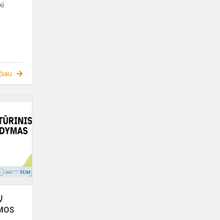
ki
čiau
TARPTAUTINIS
KŪRYBINIŲ
DARBŲ
KONKURSAS
„ŠEIMOS
SPALVŲ
HARMO...
Ų
IMOS