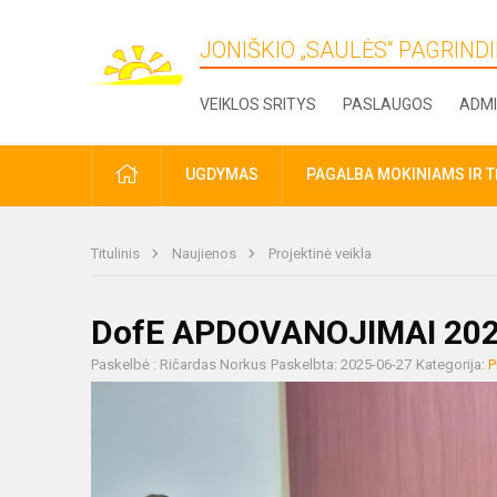
JONIŠKIO „SAULĖS“ PAGRIN
VEIKLOS SRITYS
PASLAUGOS
ADMI
PRADŽIA
UGDYMAS
PAGALBA MOKINIAMS IR 
Titulinis
Naujienos
Projektinė veikla
DofE APDOVANOJIMAI 20
Paskelbė : Ričardas Norkus
Paskelbta: 2025-06-27
Kategorija:
P