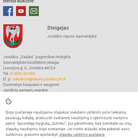
Bendraukime
Steigėjas
Joniškio rajono savivaldybė
Joniškio „Saulės“ pagrindinė mokykla
Savivaldybės biudžetinė įstaiga
Livonijos g. 6, Joniškis 84124
Tel.
(0 426) 60 060
El. p.
sekretore@saule.joniskis.lm.lt
Duomenys kaupiami ir saugomi
Juridinių asmenų registre
Įmonės kodas 190565192
Šioje svetainėje naudojame slapukus siekdami užtikrinti jums teikiamų
© 2023. Joniškio „Saulės“ pagrindinė mokykla. Visos teisės saugomos.
paslaugų kokybę, analizuoti svetainės naudojimą ir optimizuoti naršymo
Kopijuoti turinį be raštiško įstaigos administracijos sutikimo griežtai draudžiama.
patirtį. Spustelėję mygtuką „Sutinku“, jūs patvirtinate, kad sutinkate su visų
slapukų naudojimu šioje svetainėje. Jei norite atšaukti arba pakeisti savo
Versija neįgaliesiems
Slapukų politika
sutikimus, prašome apsilankyti
slapukų valdymo puslapyje
.