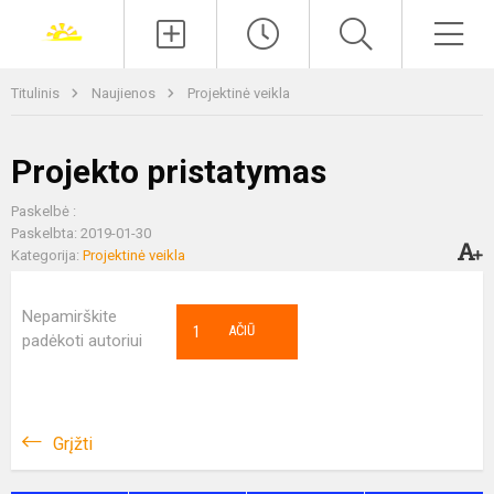
Paieška
Men
Titulinis
Naujienos
Projektinė veikla
Projekto pristatymas
Paskelbė :
Paskelbta: 2019-01-30
Kategorija:
Projektinė veikla
Nepamirškite
1
AČIŪ
padėkoti autoriui
Grįžti