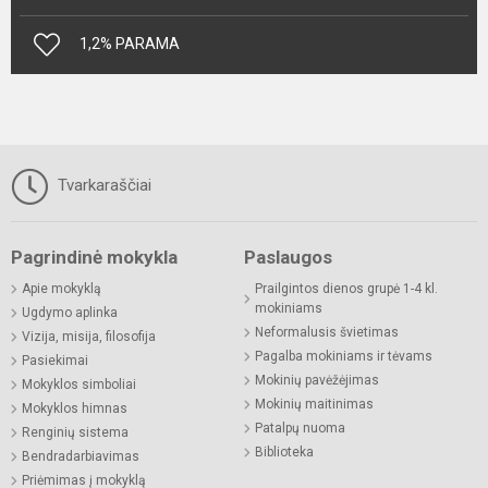
1,2% PARAMA
Tvarkaraščiai
Pagrindinė mokykla
Paslaugos
Apie mokyklą
Prailgintos dienos grupė 1-4 kl.
mokiniams
Ugdymo aplinka
Neformalusis švietimas
Vizija, misija, filosofija
Pagalba mokiniams ir tėvams
Pasiekimai
Mokinių pavėžėjimas
Mokyklos simboliai
Mokinių maitinimas
Mokyklos himnas
Patalpų nuoma
Renginių sistema
Biblioteka
Bendradarbiavimas
Priėmimas į mokyklą