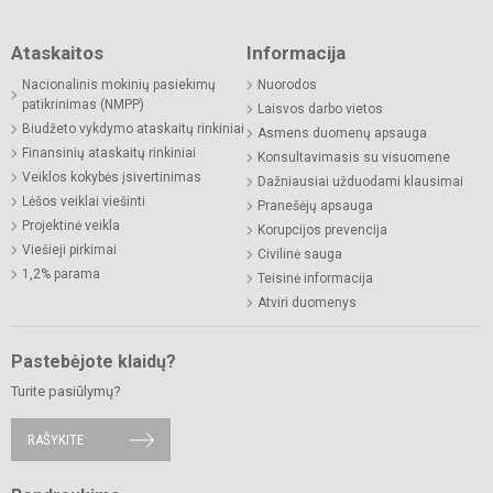
Ataskaitos
Informacija
Nacionalinis mokinių pasiekimų
Nuorodos
patikrinimas (NMPP)
Laisvos darbo vietos
Biudžeto vykdymo ataskaitų rinkiniai
Asmens duomenų apsauga
Finansinių ataskaitų rinkiniai
Konsultavimasis su visuomene
Veiklos kokybės įsivertinimas
Dažniausiai užduodami klausimai
Lėšos veiklai viešinti
Pranešėjų apsauga
Projektinė veikla
Korupcijos prevencija
Viešieji pirkimai
Civilinė sauga
1,2% parama
Teisinė informacija
Atviri duomenys
Pastebėjote klaidų?
Turite pasiūlymų?
RAŠYKITE