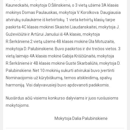
Kauneckaitė, mokytoja O.Šilinskienė, o 3 vietą užėmė 3A klasės
mokinys Domas Paulauskas, mokytoja V. Korolkova. Daugiausia
atvirukų sulaukėme iš ketvirtokų. 1 vieta ketvirtų klasių tarpe
paskirta 4C klasės mokinei Skaistei Liaudanskaitei, mokytoja J.
Guževičiūtė ir Artūrui Janušui iš 4A klasės, mokytoja
R.Šerkšnienė.2 vietą užėmė 4B klasės mokinė Ūla Motuzaitė,
mokytoja D. Palubinskienė. Buvo paskirtos ir dvi trečios vietos. 3
vietą laimėjo 4A klasės mokinė Gabija Kriščiūnaitė, mokytoja
R.Šerkšnienė ir 4B klasės mokinė Gustė Skarbaliūtė, mokytoja D.
Palubinskienė. Net 10 mokinių sukurti atvirukai buvo įvertinti
Nominacijomis už kūrybiškumą, temos atskleidimą, spalvų
harmoniją. Visi dalyvavusieji buvo apdovanoti padėkomis.
Nuoširdus ačiū visiems konkurso dalyviams ir juos ruošusioms
mokytojoms.
Mokytoja Dalia Palubinskienė