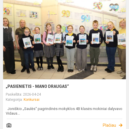
„
-
D
„PASIENIETIS - MANO DRAUGAS“
Paskelbta: 2026-04-24
Kategorija:
Konkursai
Joniškio „Saulės“ pagrindinės mokyklos 4B klasės mokiniai dalyvavo
Vidaus...
Plačiau