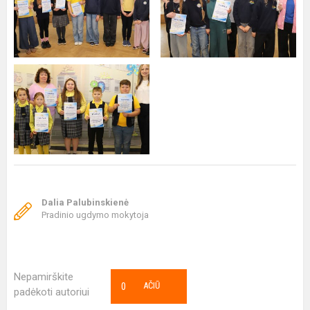
Dalia Palubinskienė
Pradinio ugdymo mokytoja
Nepamirškite
0
AČIŪ
padėkoti autoriui