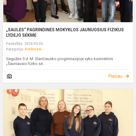
„SAULĖS“ PAGRINDINĖS MOKYKLOS JAUNUOSIUS FIZIKUS
LYDĖJO SĖKMĖ
Paskelbta: 2026-05-06
Kategorija:
Konkursai
Gegužės 5 d. M. Slančiausko progimnazijoje vyko kasmetinis
„Šauniausio fiziko se...
Plačiau
R
R
K
O