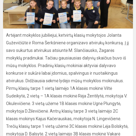
Artėjant mokyklos jubiliejui, ketvirtų klasių mokytojos Jolanta
Guževičiūtė ir Roma Šerkšnienė organizavo atvirukų konkursą. Į jį
savo sukurtus atvirukus atsiuntė M. Slančiausko, Žagarės
mokyklų pradinukai. Tačiau gausiausias dalyvių skaičius buvo iš
mūsų mokyklos. Pradinių klasių mokiniai aktyviai dalyvavo
konkurse ir sukūrė labai įdomius, spalvingus ir nuotaikingus
atvirukus. Didžiausia sėkmė lydėjo mūsų mokyklos mokinukus.
Pirmų klasių tarpe 1 vietą laimėjo 1A klasės mokinė Viltė
Sudeikytė, 2 vietą – 1A klasės mokinė Rėja Žentilytė, mokytoja V.
Okulevičienė. 3 vietą užėmė 1B klasės mokinė Ugnė Plungytė,
mokytoja D.Žilevičienė. Antrų klasių tarpe 3 vietą laimėjo 2C
klasės mokinys Kajus Kačerauskas, mokytoja N. Lingevičienė.
Trečių klasių tarpe 1 vietą užėmė 3C klasės mokinė Lėja Bolskytė,
mokytoja D. Balsytė. 2 vietą laimėjo 3B klasės mokinė Vakarė