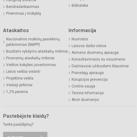
Biblioteka
Bendradarbiavimas
Priėmimas į mokyklą
Ataskaitos
Informacija
Nacionalinis mokinių pasiekimų
Nuorodos
patikrinimas (NMPP)
Laisvos darbo vietos
Biudžeto vykdymo ataskaitų rinkiniai
Asmens duomenų apsauga
Finansinių ataskaitų rinkiniai
Konsultavimasis su visuomene
Veiklos kokybės įsivertinimas
Dažniausiai užduodami klausimai
Lėšos veiklai viešinti
Pranešėjų apsauga
Projektinė veikla
Korupcijos prevencija
Viešieji pirkimai
Civilinė sauga
1,2% parama
Teisinė informacija
Atviri duomenys
Pastebėjote klaidų?
Turite pasiūlymų?