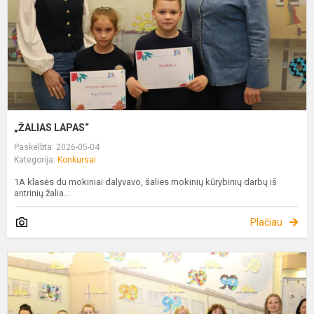
„ŽALIAS LAPAS“
Paskelbta: 2026-05-04
Kategorija:
Konkursai
1A klasės du mokiniai dalyvavo, šalies mokinių kūrybinių darbų iš
antrinių žalia...
Plačiau
P
P
-
K