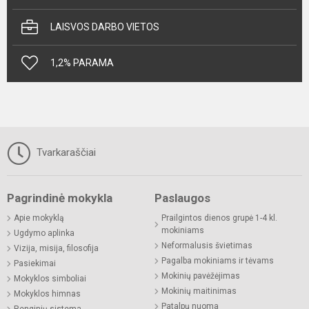
LAISVOS DARBO VIETOS
1,2% PARAMA
Tvarkaraščiai
Pagrindinė mokykla
Paslaugos
Apie mokyklą
Prailgintos dienos grupė 1-4 kl.
mokiniams
Ugdymo aplinka
Neformalusis švietimas
Vizija, misija, filosofija
Pagalba mokiniams ir tėvams
Pasiekimai
Mokinių pavėžėjimas
Mokyklos simboliai
Mokinių maitinimas
Mokyklos himnas
Patalpų nuoma
Renginių sistema