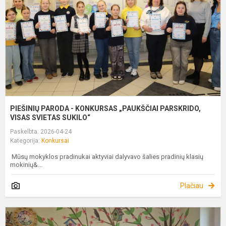
„
P
V
S
PIEŠINIŲ PARODA - KONKURSAS „PAUKŠČIAI PARSKRIDO,
VISAS SVIETAS SUKILO“
Paskelbta: 2026-04-24
Kategorija:
Konkursai
Mūsų mokyklos pradinukai aktyviai dalyvavo šalies pradinių klasių
mokinių&...
Plačiau
„