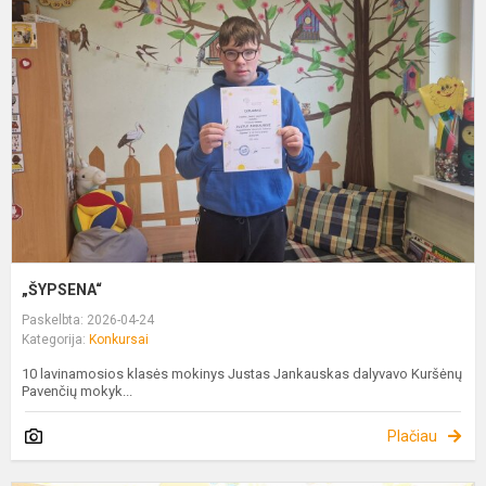
„ŠYPSENA“
Paskelbta: 2026-04-24
Kategorija:
Konkursai
10 lavinamosios klasės mokinys Justas Jankauskas dalyvavo Kuršėnų
Pavenčių mokyk...
Plačiau