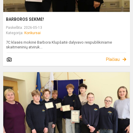
BARBOROS SĖKMĖ!
Paskelbta: 2026-05-13
Kategorija:
Konkursai
7C klasės mokinė Barbora Klupšaitė dalyvavo respublikiniame
skaitmeninių atviruk...
Plačiau
„
P
M
J
F
L
S