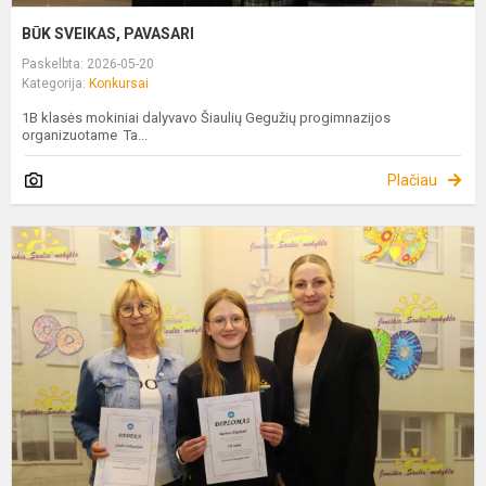
BŪK SVEIKAS, PAVASARI
Paskelbta: 2026-05-20
Kategorija:
Konkursai
1B klasės mokiniai dalyvavo Šiaulių Gegužių progimnazijos
organizuotame Ta...
Plačiau
B
S