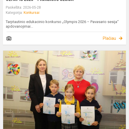
Paskelbta: 2026-05-28
Kategorija:
Konkursai
Tarptautinio edukacinio konkurso „Olympis 2026 – Pavasario sesija“
apdovanojimai...
Plačiau
B
S
P