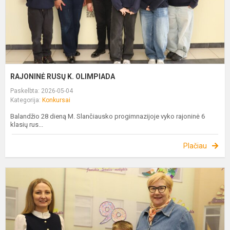
RAJONINĖ RUSŲ K. OLIMPIADA
Paskelbta: 2026-05-04
Kategorija:
Konkursai
Balandžio 28 dieną M. Slančiausko progimnazijoje vyko rajoninė 6
klasių rus...
Plačiau
„
L