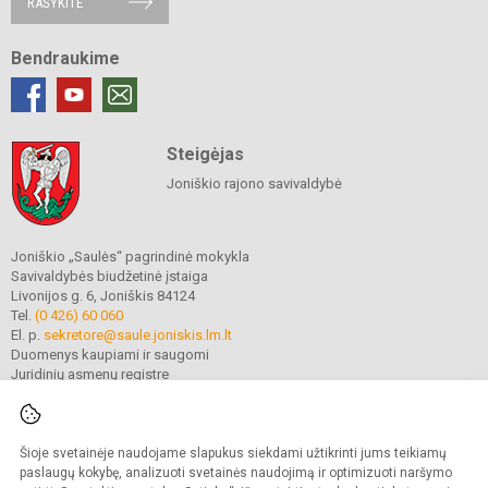
RAŠYKITE
Bendraukime
Steigėjas
Joniškio rajono savivaldybė
Joniškio „Saulės“ pagrindinė mokykla
Savivaldybės biudžetinė įstaiga
Livonijos g. 6, Joniškis 84124
Tel.
(0 426) 60 060
El. p.
sekretore@saule.joniskis.lm.lt
Duomenys kaupiami ir saugomi
Juridinių asmenų registre
Įmonės kodas 190565192
Šioje svetainėje naudojame slapukus siekdami užtikrinti jums teikiamų
© 2023. Joniškio „Saulės“ pagrindinė mokykla. Visos teisės saugomos.
paslaugų kokybę, analizuoti svetainės naudojimą ir optimizuoti naršymo