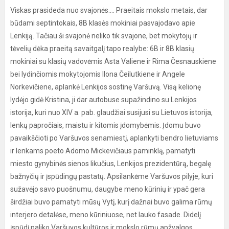
Viskas prasideda nuo svajonės.... Praeitais mokslo metais, dar
būdami septintokais, 8B klasės mokiniai pasvajodavo apie
Lenkiją. Tačiau ši svajonė neliko tik svajone, bet mokytojų ir
tėvelių dėka praeitą savaitgalį tapo realybe: 6B ir 8B klasių
mokiniai su klasių vadovėmis Asta Valiene ir Rima Česnauskiene
bei lydinčiomis mokytojomis Ilona Čeilutkiene ir Angele
Norkevičiene, aplankė Lenkijos sostinę Varšuvą. Visą kelionę
lydėjo gidė Kristina, ji dar autobuse supažindino su Lenkijos
istorija, kuri nuo XIV a. pab. glaudžiai susijusi su Lietuvos istorija,
lenkų papročiais, maistu ir kitomis įdomybėmis. Įdomu buvo
pavaikščioti po Varšuvos senamiestį, aplankyti bendro lietuviams
ir lenkams poeto Adomo Mickevičiaus paminklą, pamatyti
miesto gynybinės sienos likučius, Lenkijos prezidentūrą, begalę
bažnyčių ir įspūdingų pastatų. Apsilankėme Varšuvos pilyje, kuri
sužavėjo savo puošnumu, daugybe meno kūrinių ir ypač gera
širdžiai buvo pamatyti mūsų Vytį, kurį dažnai buvo galima rūmų
interjero detalėse, meno kūriniuose, net lauko fasade. Didelį
įspūdį paliko Varšuvos kultūros ir mokslo rūmų apžvalgos