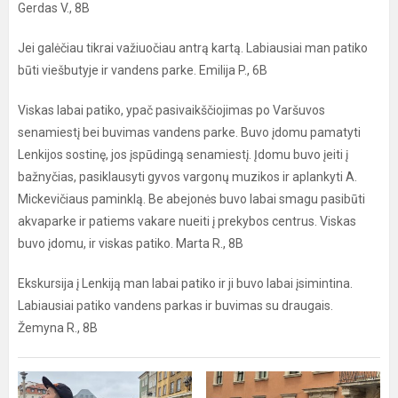
Gerdas V., 8B
Jei galėčiau tikrai važiuočiau antrą kartą. Labiausiai man patiko
būti viešbutyje ir vandens parke. Emilija P., 6B
Viskas labai patiko, ypač pasivaikščiojimas po Varšuvos
senamiestį bei buvimas vandens parke. Buvo įdomu pamatyti
Lenkijos sostinę, jos įspūdingą senamiestį. Įdomu buvo įeiti į
bažnyčias, pasiklausyti gyvos vargonų muzikos ir aplankyti A.
Mickevičiaus paminklą. Be abejonės buvo labai smagu pasibūti
akvaparke ir patiems vakare nueiti į prekybos centrus. Viskas
buvo įdomu, ir viskas patiko. Marta R., 8B
Ekskursija į Lenkiją man labai patiko ir ji buvo labai įsimintina.
Labiausiai patiko vandens parkas ir buvimas su draugais.
Žemyna R., 8B