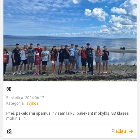
8B
Paskelbta: 2024-06-17
Kategorija:
Išvykos
Prieš pakeldami sparnus ir visam laikui paliekant mokyklą, 8B klasės
mokiniai ir...
Plačiau