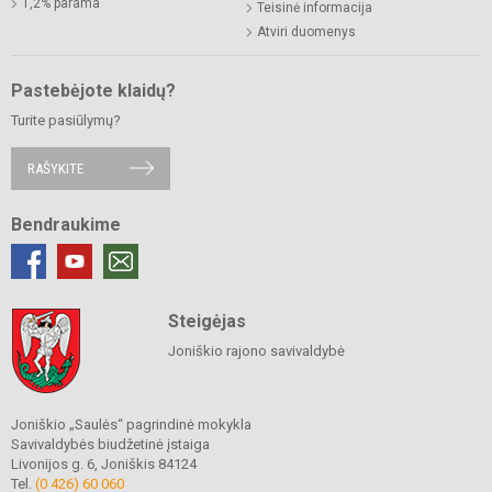
1,2% parama
Teisinė informacija
Atviri duomenys
Pastebėjote klaidų?
Turite pasiūlymų?
RAŠYKITE
Bendraukime
Steigėjas
Joniškio rajono savivaldybė
Joniškio „Saulės“ pagrindinė mokykla
Savivaldybės biudžetinė įstaiga
Livonijos g. 6, Joniškis 84124
Tel.
(0 426) 60 060