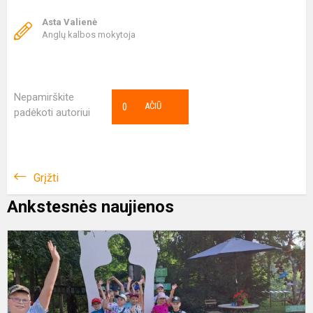
Asta Valienė
Anglų kalbos mokytoja
Nepamirškite
0
AČIŪ
padėkoti autoriui
Grįžti
Ankstesnės naujienos
V
S