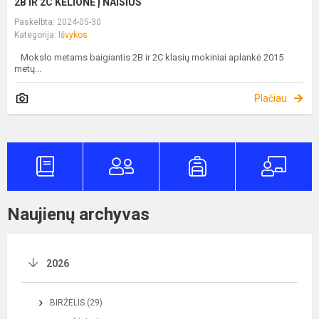
2B IR 2C KELIONĖ Į NAISIUS
Paskelbta: 2024-05-30
Kategorija:
Išvykos
Mokslo metams baigiantis 2B ir 2C klasių mokiniai aplankė 2015
metų...
Plačiau
Naujienų archyvas
2026
BIRŽELIS (29)