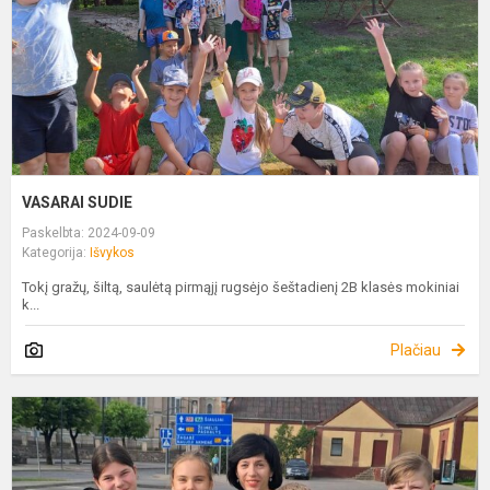
VASARAI SUDIE
Paskelbta: 2024-09-09
Kategorija:
Išvykos
Tokį gražų, šiltą, saulėtą pirmąjį rugsėjo šeštadienį 2B klasės mokiniai
k...
Plačiau
Į
S