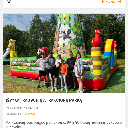
Plačiau
I
Į
R
A
P
IŠVYKA Į RAUBONIŲ ATRAKCIONŲ PARKĄ
Paskelbta: 2024-06-10
Kategorija:
Išvykos
Penktadienį, pasibaigus pamokoms, 9A ir 8C klasių mokiniai išskubėjo
į Pasvalio...