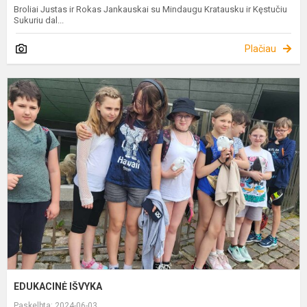
Broliai Justas ir Rokas Jankauskai su Mindaugu Kratausku ir Kęstučiu
Sukuriu dal...
Plačiau
E
I
EDUKACINĖ IŠVYKA
Paskelbta: 2024-06-03