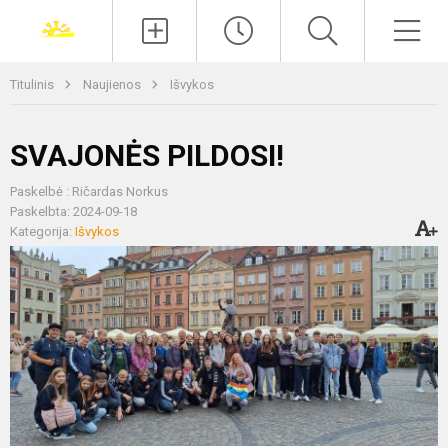
Paieška
Men
Titulinis
Naujienos
Išvykos
SVAJONĖS PILDOSI!
Paskelbė : Ričardas Norkus
Paskelbta: 2024-09-18
Kategorija:
Išvykos