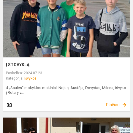
Į STOVYKLĄ
Paskelbta: 2024-07-23
Kategorija:
Išvykos
4 „Saulės“ mokyklos mokiniai: Nojus, Austėja, Dovydas, Milena, išvyko
į Rotary v...
Plačiau
S
–