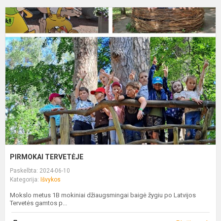
P
T
PIRMOKAI TERVETĖJE
Paskelbta: 2024-06-10
Kategorija:
Išvykos
Mokslo metus 1B mokiniai džiaugsmingai baigė žygiu po Latvijos
Tervetės gamtos p...