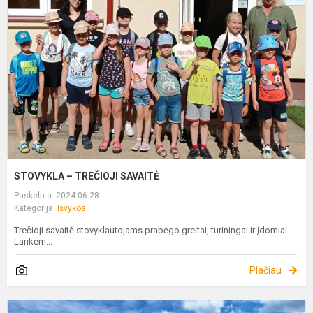
T
S
STOVYKLA – TREČIOJI SAVAITĖ
Paskelbta: 2024-06-28
Kategorija:
Išvykos
Trečioji savaitė stovyklautojams prabėgo greitai, turiningai ir įdomiai.
Lankėm...
Plačiau
8