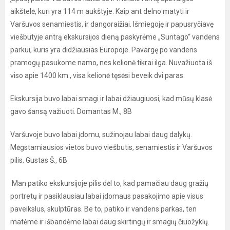
aikštelė, kuri yra 114 m aukštyje. Kaip ant delno matyti ir
Varšuvos senamiestis, ir dangoraižiai. Išmiegoję ir papusryčiavę
viešbutyje antrą ekskursijos dieną paskyrėme „Suntago“ vandens
parkui, kuris yra didžiausias Europoje. Pavargę po vandens
pramogų pasukome namo, nes kelionė tikrai ilga. Nuvažiuota iš
viso apie 1400 km., visa kelionė tęsėsi beveik dvi paras.
Ekskursija buvo labai smagi ir labai džiaugiuosi, kad mūsų klasė
gavo šansą važiuoti. Domantas M., 8B
Varšuvoje buvo labai įdomu, sužinojau labai daug dalykų.
Mėgstamiausios vietos buvo viešbutis, senamiestis ir Varšuvos
pilis. Gustas Š., 6B
Man patiko ekskursijoje pilis dėl to, kad pamačiau daug gražių
portretų ir pasiklausiau labai įdomaus pasakojimo apie visus
paveikslus, skulptūras. Be to, patiko ir vandens parkas, ten
matėme ir išbandėme labai daug skirtingų ir smagių čiuožyklų.