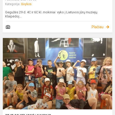
Kategorija:
Išvykos
Gegužės 29 d. 4C ir 6C kl. mokiniai vyko į Lietuvos jūrų muziejų
Klaipėdoj...
Plačiau
2
I
2
K
Į
N