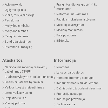
Apie mokyklą
Prailgintos dienos grupė 1-4 kl.
mokiniams
Ugdymo aplinka
Neformalusis švietimas
Vizija, misija, filosofija
Pagalba mokiniams ir tėvams
Pasiekimai
Mokinių pavėžėjimas
Mokyklos simboliai
Mokinių maitinimas
Mokyklos himnas
Patalpų nuoma
Renginių sistema
Biblioteka
Bendradarbiavimas
Priėmimas į mokyklą
Ataskaitos
Informacija
Nacionalinis mokinių pasiekimų
Nuorodos
patikrinimas (NMPP)
Laisvos darbo vietos
Biudžeto vykdymo ataskaitų rinkiniai
Asmens duomenų apsauga
Finansinių ataskaitų rinkiniai
Konsultavimasis su visuomene
Veiklos kokybės įsivertinimas
Dažniausiai užduodami klausimai
Lėšos veiklai viešinti
Pranešėjų apsauga
Projektinė veikla
Korupcijos prevencija
Viešieji pirkimai
Civilinė sauga