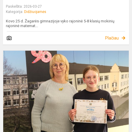
Paskelbta: 2026-03-27
Kategorija:
Didžiuojamės
Kovo 25 d. Žagarės gimnazijoje vyko rajoninė 5-8 klasių mokinių
rajoninė matemat...
Plačiau
B
S