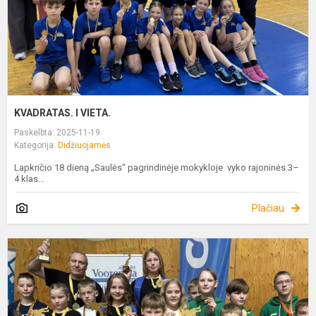
KVADRATAS. I VIETA.
Paskelbta: 2025-11-19
Kategorija:
Didžiuojamės
Lapkričio 18 dieną „Saulės“ pagrindinėje mokykloje vyko rajoninės 3–
4 klas...
Plačiau
M
I