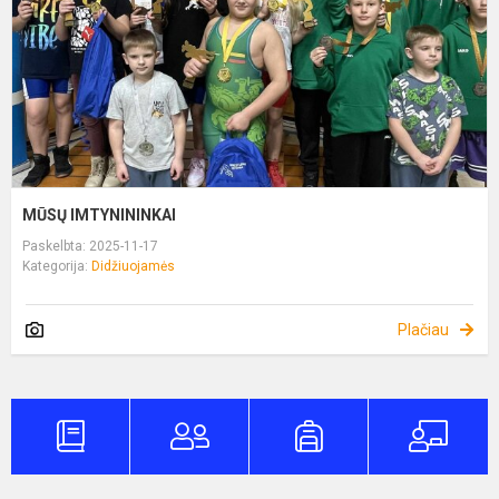
MŪSŲ IMTYNININKAI
Paskelbta: 2025-11-17
Kategorija:
Didžiuojamės
Plačiau