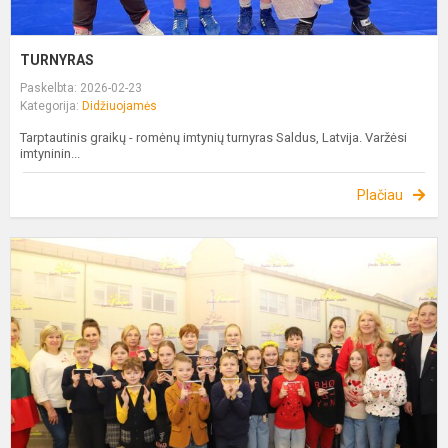
TURNYRAS
Paskelbta: 2026-02-23
Kategorija:
Didžiuojamės
Tarptautinis graikų - romėnų imtynių turnyras Saldus, Latvija. Varžėsi
imtyninin...
Plačiau
D