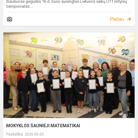
Šiauliuose gegužės 16 d. buvo surengtas Lietuvos vaikų U11 imtynių
čempionatas....
Plačiau
M
Š
M
MOKYKLOS ŠAUNIEJI MATEMATIKAI
Paskelbta: 2026-05-20