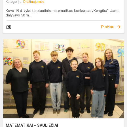
Kategorija:
Didžiuojamės
Kovo 19 d. vyko tarptautinis matematikos konkursas „Kengūra“. Jame
dalyvavo 50 m...
Plačiau
M
–
S
MATEMATIKAI – SAULIEČIAI