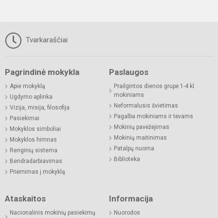
Tvarkaraščiai
Pagrindinė mokykla
Paslaugos
Apie mokyklą
Prailgintos dienos grupė 1-4 kl.
mokiniams
Ugdymo aplinka
Neformalusis švietimas
Vizija, misija, filosofija
Pagalba mokiniams ir tėvams
Pasiekimai
Mokinių pavėžėjimas
Mokyklos simboliai
Mokinių maitinimas
Mokyklos himnas
Patalpų nuoma
Renginių sistema
Biblioteka
Bendradarbiavimas
Priėmimas į mokyklą
Ataskaitos
Informacija
Nacionalinis mokinių pasiekimų
Nuorodos