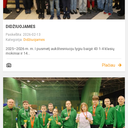
DIDŽIUOJAMĖS
Paskelbta: 2026-02-13
Kategorija:
Didžiuojamės
2025–2026 m. m. I pusmetį aukštesniuoju lygiu baigė 43 1-4 klasių
mokiniai ir 14...
Plačiau
L
U
I
Č