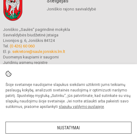
Steigėjas
Joniškio rajono savivaldybė
Joniškio „Saulės“ pagrindinė mokykla
Savivaldybės biudžetinė įstaiga
Livonijos g. 6, Joniškis 84124
Tel.
(0 426) 60 060
El. p.
sekretore@saule.joniskis.lm.lt
Duomenys kaupiami ir saugomi
Juridinių asmenų registre
Įmonės kodas 190565192
Šioje svetainėje naudojame slapukus siekdami užtikrinti jums teikiamų
© 2023. Joniškio „Saulės“ pagrindinė mokykla. Visos teisės saugomos.
paslaugų kokybę, analizuoti svetainės naudojimą ir optimizuoti naršymo
Kopijuoti turinį be raštiško įstaigos administracijos sutikimo griežtai draudžiama.
patirtį. Spustelėję mygtuką „Sutinku“, jūs patvirtinate, kad sutinkate su visų
slapukų naudojimu šioje svetainėje. Jei norite atšaukti arba pakeisti savo
Versija neįgaliesiems
Slapukų politika
sutikimus, prašome apsilankyti
slapukų valdymo puslapyje
.
Mes kuriame mokykloms
SVETAINESMOKYKLOMS.LT
NUSTATYMAI