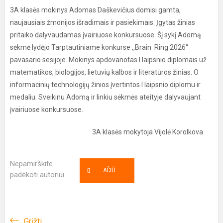
3A klasės mokinys Adomas Daškevičius domisi gamta,
naujausiais žmonijos išradimais ir pasiekimais. Įgytas žinias
pritaiko dalyvaudamas įvairiuose konkursuose. Šį sykį Adomą
sėkmė lydėjo Tarptautiniame konkurse ,,Brain Ring 2026“
pavasario sesijoje. Mokinys apdovanotas I laipsnio diplomais už
matematikos, biologijos, lietuvių kalbos ir literatūros žinias. O
informacinių technologijų žinios įvertintos I laipsnio diplomu ir
medaliu. Sveikinu Adomą ir linkiu sėkmės ateityje dalyvaujant
įvairiuose konkursuose.
3A klasės mokytoja Vijolė Korolkova
Nepamirškite
0
AČIŪ
padėkoti autoriui
Grįžti