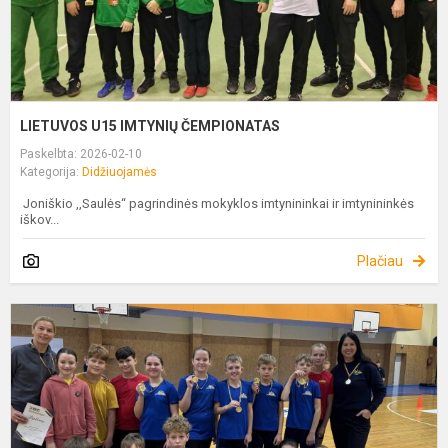
LIETUVOS U15 IMTYNIŲ ČEMPIONATAS
Paskelbta: 2026-02-10
Kategorija:
Didžiuojamės
Joniškio ,,Saulės“ pagrindinės mokyklos imtynininkai ir imtynininkės
iškov...
Plačiau
K
I
V