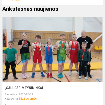
Ankstesnės naujienos
„
I
„SAULĖS“ IMTYNININKAI
Paskelbta: 2026-05-22
Kategorija:
Didžiuojamės